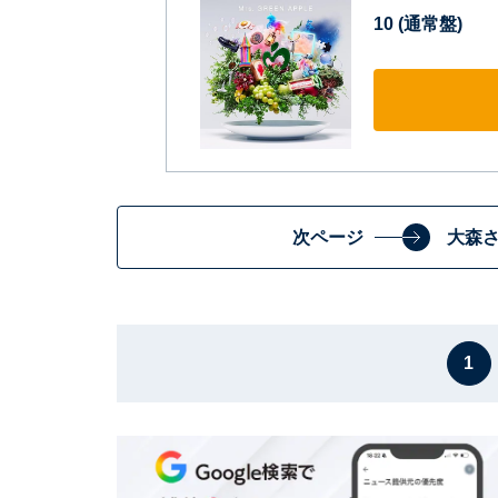
10 (通常盤)
次ページ
大森
1