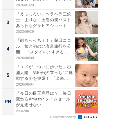
感...
2026/01/29
2026/08/0
「えっっろい」ヘラヘラ三銃
「脚が
士・まりな、圧巻の美バスト
横川尚
3
3
あらわなグラビアショット公
ムキな姿
開...
刃...
2023/09/29
2026/08/0
「顔ちっっちゃ！」藤田ニコ
「脳がバ
ル、娘と初の北海道旅行を公
装姿が話
4
4
開！ 「スタイルよすぎる
のお父さ
よ〜...
2026/08/08
2026/08/0
「ユメが、ついに歩いた」杉
「急に
浦太陽、第5子が“立っち”に挑
る」広
5
5
戦する姿を披露！ 「出来...
ョット
た」の..
2026/08/04
2026/08/0
「今日の目玉商品は？」毎日
すべて
変わるAmazonタイムセール
るその
PR
PR
が見逃せない
Amazon
COCO VIL
Recommended by