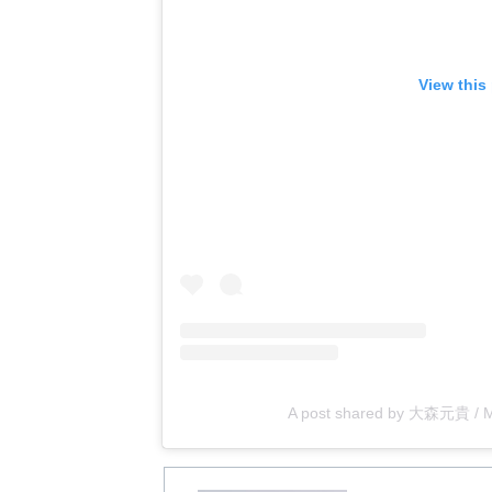
View this
A post shared by 大森元貴 / M