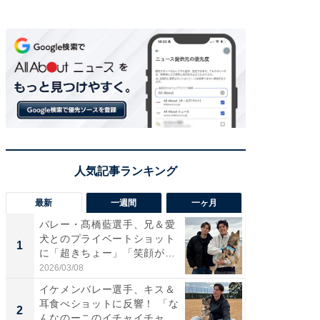
最新
一週間
一ヶ月
バレー・髙橋藍選手、兄＆愛
「さす
犬とのプライベートショット
は」高
1
1
に「超きちょー」「笑顔が見
災地を
れ...
「カ...
2026/03/08
2026/08/0
イケメンバレー選手、キス＆
「え、
耳食べショットに反響！ 「な
芸人、2
2
2
んなのーこのイチャイチャ
エットに