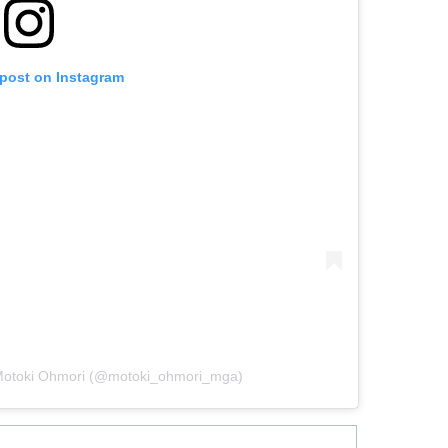
 post on Instagram
otoki Ohmori (@motoki_ohmori_mga)