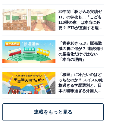
20年間「駆け込み実績ゼ
ロ」の学校も…「こども
110番の家」は本当に必
要？ PTAが直面する理想
と現実
「青春18きっぷ」販売激
減の裏に何が？ 連続利用
の厳格化だけではない
「本当の理由」
「移民」に冷たいのはど
っちなのか？ スイスの厳
格過ぎる学歴選別と、日
本の曖昧過ぎる外国人政
策
連載をもっと見る