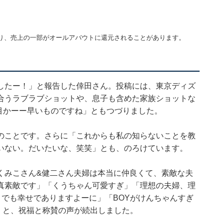
り、売上の一部がオールアバウトに還元されることがあります。
したー！」と報告した倖田さん。投稿には、東京ディズ
添い合うラブラブショットや、息子も含めた家族ショットな
年目かーー早いものですね」ともつづりました。
のことです。さらに「これからも私の知らないことを教
いない。だいたいな、笑笑」とも、のろけています。
くみこさん&健二さん夫婦は本当に仲良くて、素敵な夫
真素敵です」「くうちゃん可愛すぎ」「理想の夫婦、理
つまでも幸せでありますよーに」「BOYがけんちゃんすぎ
」と、祝福と称賛の声が続出しました。