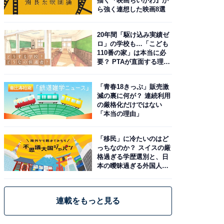
描く『映画ちいかわ』か
ら強く連想した映画8選
20年間「駆け込み実績ゼ
ロ」の学校も…「こども
110番の家」は本当に必
要？ PTAが直面する理想
と現実
「青春18きっぷ」販売激
減の裏に何が？ 連続利用
の厳格化だけではない
「本当の理由」
「移民」に冷たいのはど
っちなのか？ スイスの厳
格過ぎる学歴選別と、日
本の曖昧過ぎる外国人政
策
連載をもっと見る