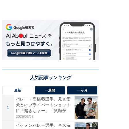
最新
一週間
一ヶ月
バレー・髙橋藍選手、兄＆愛
「さす
犬とのプライベートショット
は」高
1
1
に「超きちょー」「笑顔が見
災地を
れ...
「カ...
2026/03/08
2026/08/0
イケメンバレー選手、キス＆
「え、