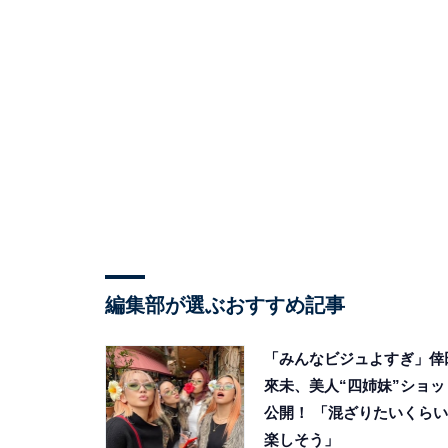
編集部が選ぶおすすめ記事
「みんなビジュよすぎ」倖
來未、美人“四姉妹”ショッ
公開！ 「混ざりたいくらい
楽しそう」