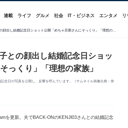
連載
ライフ
グルメ
社会
IT・ビジネス
エンタメ
リ
倖田來未、夫＆イケメン息子との顔出し結婚記念日ショット公開「めちゃ旦那さんにそっくり」「理想の家族」
子との顔出し結婚記念日ショッ
そっくり」「理想の家族」
新。結婚記念日の写真を公開し、反響を呼んでいます。（サムネイル画像出典：倖
ramを更新。夫でBACK-ONのKENJI03さんとの結婚記念