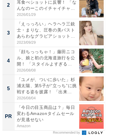
耳食べショットに反響！ 「な
芸人、2
2
2
んなのーこのイチャイチャ
エットに
感...
2026/01/29
2026/08/0
「えっっろい」ヘラヘラ三銃
「脚が
士・まりな、圧巻の美バスト
横川尚
3
3
あらわなグラビアショット公
ムキな姿
開...
刃...
2023/09/29
2026/08/0
「顔ちっっちゃ！」藤田ニコ
「脳がバ
ル、娘と初の北海道旅行を公
装姿が話
4
4
開！ 「スタイルよすぎる
のお父さ
よ〜...
2026/08/08
2026/08/0
「ユメが、ついに歩いた」杉
「急に
浦太陽、第5子が“立っち”に挑
る」広
5
5
戦する姿を披露！ 「出来...
ョット
た」の..
2026/08/04
2026/08/0
「今日の目玉商品は？」毎日
「今日
変わるAmazonタイムセール
変わるA
PR
PR
が見逃せない
が見逃
Amazon
Amazon
Recommended by