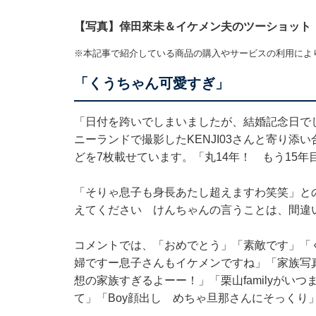
【写真】倖田來未＆イケメン夫のツーショット
※本記事で紹介している商品の購入やサービスの利用によ
「くうちゃん可愛すぎ」
「日付を跨いでしまいましたが、結婚記念日で
ニーランドで撮影したKENJI03さんと寄り
どを7枚載せています。「丸14年！ もう15
「そりゃ息子も身長あたし超えますわ笑笑」と
えてください けんちゃんの言うことは、間違
コメントでは、「おめでとう」「素敵です」「
婦ですー息子さんもイケメンですね」「家族写
想の家族すぎるよーー！」「栗山familyがい
て」「Boy顔出し めちゃ旦那さんにそっくり