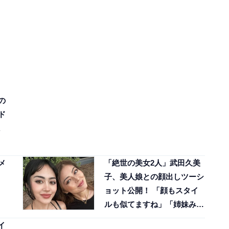
の
ド
メ
「絶世の美女2人」武田久美
子、美人娘との顔出しツーシ
ョット公開！ 「顔もスタイ
ルも似てますね」「姉妹みた
い」
イ