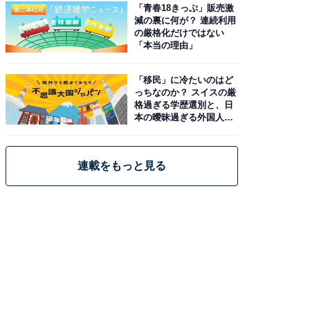
「青春18きっぷ」販売激
減の裏に何が？ 連続利用
の厳格化だけではない
「本当の理由」
「移民」に冷たいのはど
っちなのか？ スイスの厳
格過ぎる学歴選別と、日
本の曖昧過ぎる外国人政
策
連載をもっと見る