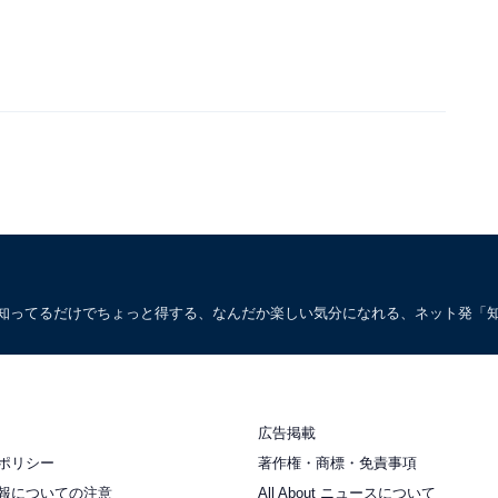
。知ってるだけでちょっと得する、なんだか楽しい気分になれる、ネット発「
広告掲載
ポリシー
著作権・商標・免責事項
報についての注意
All About ニュースについて