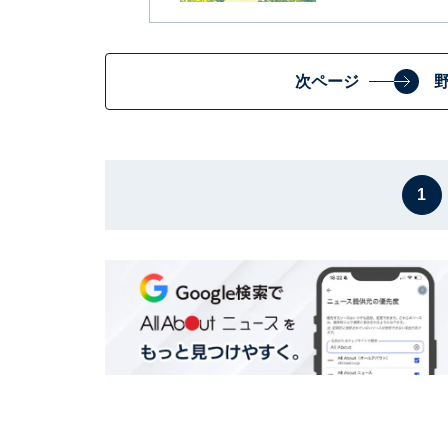
次ページ
1