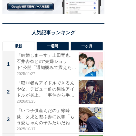
最新
一週間
一ヶ月
「結婚しまーす」上田竜也、
「さす
石井杏奈との“夫婦ショッ
は」高
1
1
ト”公開「通知欄みて震えた」
災地を
「...
「カ...
2025/11/27
2026/08/0
「犯罪者もアイドルできるん
「女の
やな」デビュー前の男性アイ
介、バ
2
2
ドルが炎上。「事件から半年
らのプレ
も...
愛...
2026/03/25
2026/08/0
「いつ子供産んだの」篠崎
「脚が
愛、女児と遊ぶ姿に反響「も
横川尚
3
3
う愛ちゃんの子みたいだね」
ムキな姿
「完...
刃...
2025/10/17
2026/08/0