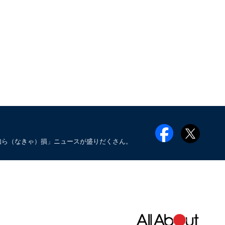
知ら（なきゃ）損」ニュースが盛りだくさん。