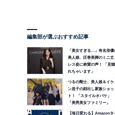
編集部が選ぶおすすめ記事
「美女すぎる…」有名俳優
美人娘、圧巻美脚のミニ丈
レス姿に称賛の声！ 「見惚
れちゃいます」
つるの剛士、美人娘＆イケ
ン息子の顔出し家族ショッ
ト！ 「スタイルオバケ」
「美男美女ファミリー」
【毎日変わる】Amazonタ