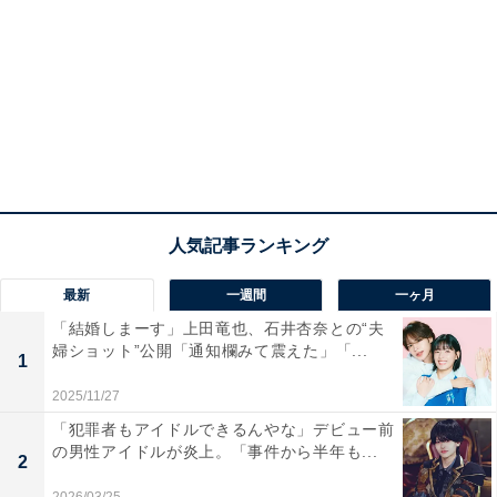
最新
一週間
一ヶ月
「結婚しまーす」上田竜也、石井杏奈との“夫
婦ショット”公開「通知欄みて震えた」「...
1
2025/11/27
「犯罪者もアイドルできるんやな」デビュー前
の男性アイドルが炎上。「事件から半年も...
2