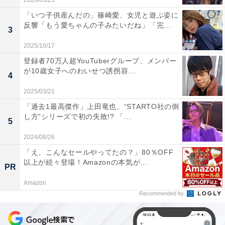
2026/03/25
「いつ子供産んだの」篠崎愛、女児と遊ぶ姿に
反響「もう愛ちゃんの子みたいだね」「完...
3
2025/10/17
登録者70万人超YouTuberグループ、メンバー
が10歳女子へのわいせつ誘拐容...
4
2025/03/21
「過去1最高傑作」上田竜也、“STARTO社の倒
し方”シリーズで初の失敗!? 「...
5
2024/08/26
「え、こんなセールやってたの？」80％OFF
以上が続々登場！Amazonの本気が...
PR
Amazon
Recommended by