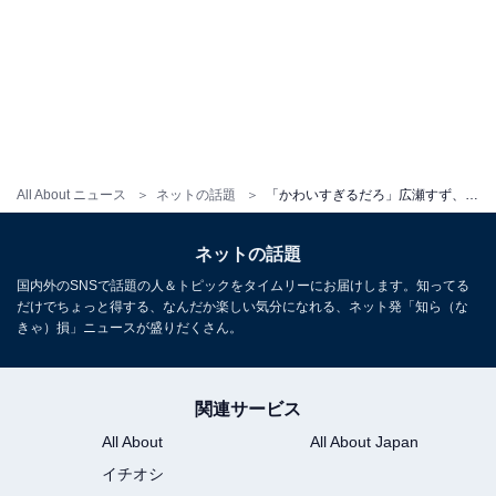
All About ニュース
ネットの話題
「かわいすぎるだろ」広瀬すず、女児との3ショット公開「うわみんなすごい楽しそう」「振れ幅が良い」
ネットの話題
国内外のSNSで話題の人＆トピックをタイムリーにお届けします。知ってる
だけでちょっと得する、なんだか楽しい気分になれる、ネット発「知ら（な
きゃ）損」ニュースが盛りだくさん。
関連サービス
All About
All About Japan
イチオシ