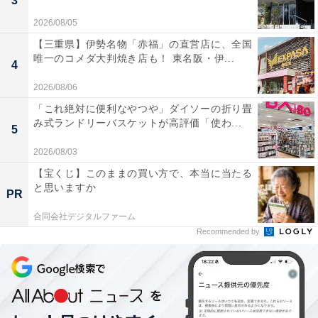
3
2026/08/05
【三重県】伊勢名物「赤福」の直営店に、全国
唯一のコメダ大判焼き店も！ 東名阪・伊...
4
2026/08/06
「これ絶対に便利なやつや」ダイソーの折り畳
み式ランドリーバスケットが高評価「使わ...
5
2026/08/03
【宝くじ】このままの買い方で、本当に当たる
と思いますか
PR
合同会社デジタルファーム
Recommended by