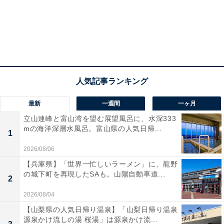
最新
一週間
一ヶ月
立山連峰と富山湾を望む展望風呂に、水深333
mの海洋深層水風呂。富山県の人気日帰...
1
2026/08/06
【兵庫県】「世界一忙しいラーメン」に、龍野
の城下町を再現したSAも。山陽自動車道...
2
2026/08/04
【山梨県の人気日帰り温泉】「山梨日帰り温泉
源泉かけ流しの湯 桜湯」は源泉かけ流...