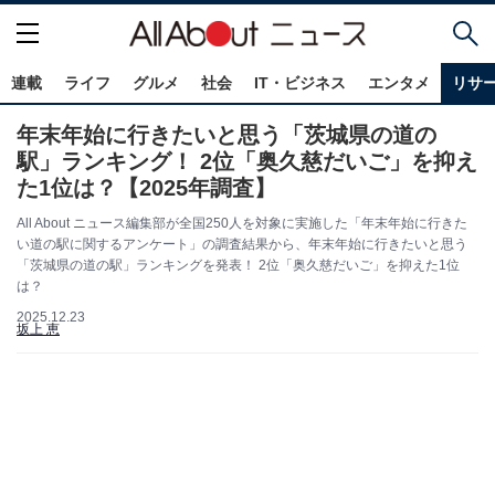
連載
ライフ
グルメ
社会
IT・ビジネス
エンタメ
リサ
年末年始に行きたいと思う「茨城県の道の
駅」ランキング！ 2位「奥久慈だいご」を抑え
た1位は？【2025年調査】
All About ニュース編集部が全国250人を対象に実施した「年末年始に行きた
い道の駅に関するアンケート」の調査結果から、年末年始に行きたいと思う
「茨城県の道の駅」ランキングを発表！ 2位「奥久慈だいご」を抑えた1位
は？
2025.12.23
坂上 恵