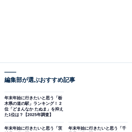
の駅」ランキングの結果をご紹介します。
＞4位までの全ランキング結果を見る
この記事の執筆者：
坂上 恵
All About ニュースの編集者。オールアバウトに入社後、SNSトレン
ドにフォーカスした記事執筆やSEOライティングの経験を経て、の
ちにAll About ニュースチームのメンバーに加入。現在は旅行・カル
...続きを読む
チャー・エンタメなどを中心に企画編集を担当。東京都出身。居酒
編集部が選ぶおすすめ記事
屋巡りとスポーツ観戦が生きがい。
調査概要
年末年始に行きたいと思う「栃
調査期間：2025年12月17日
木県の道の駅」ランキング！ 2
位「どまんなか たぬま」を抑え
調査方法：インターネット調査
た1位は？【2025年調査】
調査対象：全国20〜60代の男女250人
年末年始に行きたいと思う「茨
年末年始に行きたいと思う「千