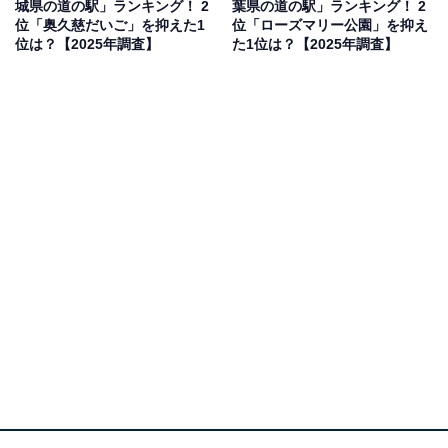
城県の道の駅」ランキング！ 2
葉県の道の駅」ランキング！ 2
※本調査は全国250人を対象に実施したもので、結
位「奥久慈だいご」を抑えた1
位「ローズマリー公園」を抑え
果は回答者の意見を集計したものであり、全体の意
位は？【2025年調査】
た1位は？【2025年調査】
見を断定的に示すものではありません
2位：足柄・金太郎のふるさと（南足柄市）／54票
2位にランクインしたのは、南足柄市にある「足柄・金
太郎のふるさと」です。2020年にオープンした比較的新
しい道の駅で、金太郎伝説ゆかりの地として知られてい
ます。地元のブランド牛「足柄牛」や特産の「相州牛」
を使用した豪華なグルメが充実しており、年末年始の特
別な食事にぴったり。農産物直売所では、足柄茶を使っ
たスイーツや地元の新鮮な野菜が豊富に並び、手土産選
びにも重宝します。東名高速道路の大井松田ICからも近
く、箱根や小田原方面へのドライブの立ち寄りスポット