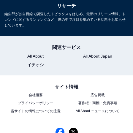
リサーチ
編集部が独自目線で調査したトピックスをはじめ、最新のリリース情報、ト
レンドに関するランキングなど、世の中で注目を集めている話題をお知らせ
しています。
こちらもおすすめ
年末年始に行きたいと思う「群馬県の道の駅」
関連サービス
ランキング！ 2位「ぐりーんふらわー牧場・大
胡」を抑えた1位は？【2025年調査】
All About
All About Japan
イチオシ
サイト情報
会社概要
広告掲載
プライバシーポリシー
著作権・商標・免責事項
1
2
当サイトの情報についての注意
All About ニュースについて