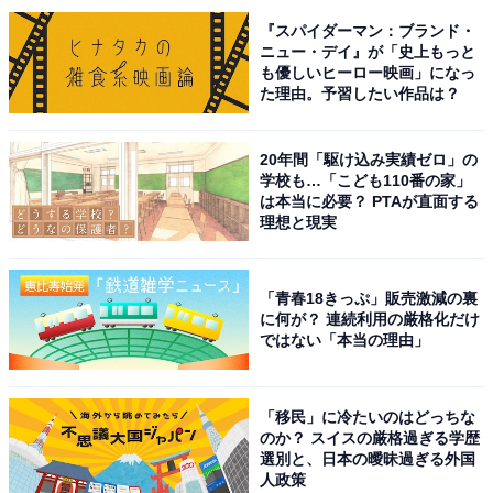
代表する観光地・箱根の象徴的な道の駅として、不動の
『スパイダーマン：ブランド・
ニュー・デイ』が「史上もっと
人気を証明しました。
も優しいヒーロー映画」になっ
た理由。予習したい作品は？
※箱根駅伝の開催時は、交通規制や駐車場規制が行われ
ています。お出かけになる際は、事前に公式Webサイト
20年間「駆け込み実績ゼロ」の
などで最新情報をご確認ください
学校も…「こども110番の家」
は本当に必要？ PTAが直面する
理想と現実
回答者からは「芦ノ湖や富士山を望む絶景スポット。箱
根駅伝の熱気を感じつつ、冷えた体に温かい『そば』が
沁みるから」（30代男性／滋賀県）、「芦ノ湖や富士山
「青春18きっぷ」販売激減の裏
に何が？ 連続利用の厳格化だけ
を望む絶景スポットで、初日の出や初詣の観光と合わせ
ではない「本当の理由」
て訪れるのに最適。箱根観光の拠点としても便利だか
ら」（40代男性／北海道）、「冬の箱根路にたたずむ、
「移民」に冷たいのはどっちな
富士山と芦ノ湖を望む“峠の見晴らし台”のような道の駅
のか？ スイスの厳格過ぎる学歴
で、年の終わりと始まりを、澄んだ空気と雄大な景色の
選別と、日本の曖昧過ぎる外国
人政策
中で迎えるにはぴったりだから」（50代男性／広島県）