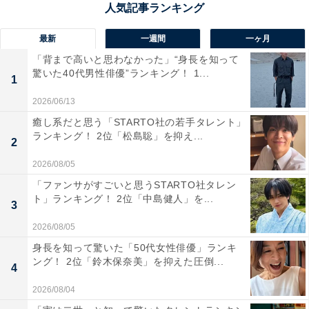
として高い支持を得ました。
最新
一週間
一ヶ月
回答者からは「金太郎をモチーフにした商品がかわい
「背まで高いと思わなかった」“身長を知って
い。食事もスイーツも盛り付けが独特で驚きました！」
驚いた40代男性俳優”ランキング！ 1...
1
（40代女性／大阪府）、「箱根や小田原への観光ルート
2026/06/13
上にあり、年末年始のドライブの拠点として非常に便利
癒し系だと思う「STARTO社の若手タレント」
だから」（30代男性／愛知県）、「足柄牛を使った豪華
ランキング！ 2位「松島聡」を抑え...
2
なグルメが魅力的で、一年の締めくくりや始まりに相応
2026/08/05
しい贅沢な食事ができるからです」（30代男性／東京
都）といった声が集まりました。
「ファンサがすごいと思うSTARTO社タレン
ト」ランキング！ 2位「中島健人」を...
3
2026/08/05
身長を知って驚いた「50代女性俳優」ランキ
ング！ 2位「鈴木保奈美」を抑えた圧倒...
4
2026/08/04