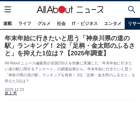
連載
ライフ
グルメ
社会
IT・ビジネス
エンタメ
リサ
年末年始に行きたいと思う「神奈川県の道の
駅」ランキング！ 2位「足柄・金太郎のふるさ
と」を抑えた1位は？【2025年調査】
All About ニュース編集部が全国250人を対象に実施した「年末年始に行きた
い道の駅に関するアンケート」の調査結果から、年末年始に行きたいと思う
「神奈川県の道の駅」ランキングを発表！ 2位「足柄・金太郎のふるさと」を
抑えた1位は？
2025.12.23
坂上 恵