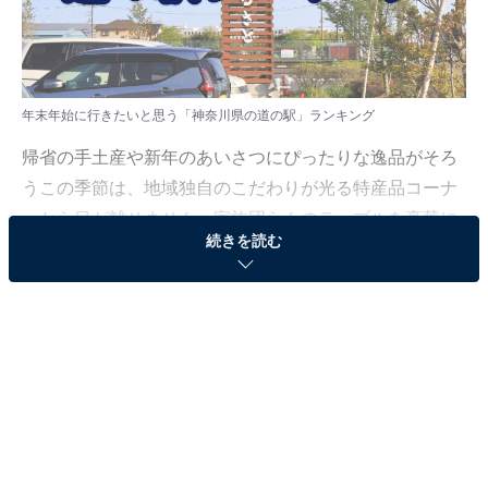
年末年始に行きたいと思う「神奈川県の道の駅」ランキング
帰省の手土産や新年のあいさつにぴったりな逸品がそろ
うこの季節は、地域独自のこだわりが光る特産品コーナ
ーから目が離せません。家族団らんのテーブルを豪華に
続きを読む
演出する新鮮な海鮮や、冬のご当地グルメなどを求め
て、たくさんの人が足を運ぶ人気の「道の駅」をまとめ
ました。
All About ニュース編集部では、2025年12月17日の期
間、全国20〜60代の男女250人を対象に、「年末年始に
行きたい道の駅に関するアンケート」を実施しました。
その中から、年末年始に行きたいと思う「神奈川県の道