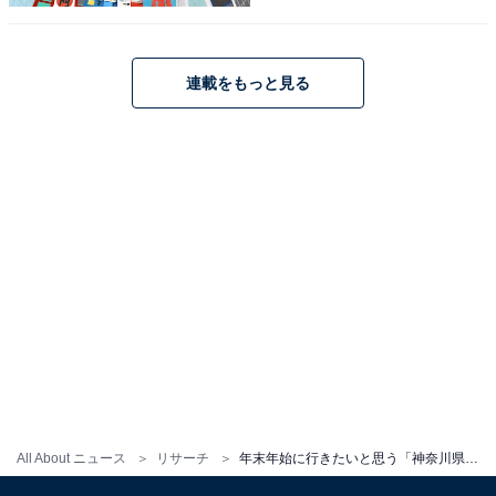
といった声が集まりました。
連載をもっと見る
※回答者からのコメントは原文ママです
次ページ
4位までのランキング結果を見る
All About ニュース
リサーチ
年末年始に行きたいと思う「神奈川県の道の駅」ランキング！ 2位「足柄・金太郎のふるさと」を抑えた1位は？【2025年調査】