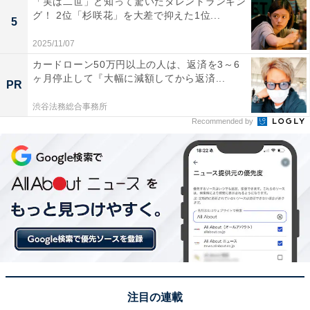
「実は二世」と知って驚いたタレントランキン
グ！ 2位「杉咲花」を大差で抑えた1位...
5
2025/11/07
カードローン50万円以上の人は、返済を3～6
ヶ月停止して『大幅に減額してから返済...
PR
渋谷法務総合事務所
Recommended by
1位：箱根峠（足柄下郡箱根町）／123票
見事1位に輝いたのは、箱根町にある「箱根峠」でし
た。標高810m、箱根の山々を見渡す絶好のロケーション
に位置し、芦ノ湖や富士山を望むパノラマビューが最大
の魅力です。年末年始は、箱根神社への初詣や箱根駅伝
の応援、温泉旅行などで訪れる観光客が非常に多く、峠
の休憩拠点として圧倒的な得票数を集めました。軽食コ
ーナーでは、温かいそばやうどんなどの峠茶屋らしいメ
注目の連載
ニューが楽しめ、冷えた体を温めるのに最適。神奈川を