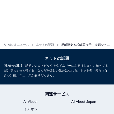
All About ニュース
ネットの話題
反町隆史＆松嶋菜々子、夫婦ショット公開「良い年の取り方」「松嶋さんの反町さんを見る目が微笑ましくて」
ネットの話題
国内外のSNSで話題の人＆トピックをタイムリーにお届けします。知ってる
だけでちょっと得する、なんだか楽しい気分になれる、ネット発「知ら（な
きゃ）損」ニュースが盛りだくさん。
関連サービス
All About
All About Japan
イチオシ