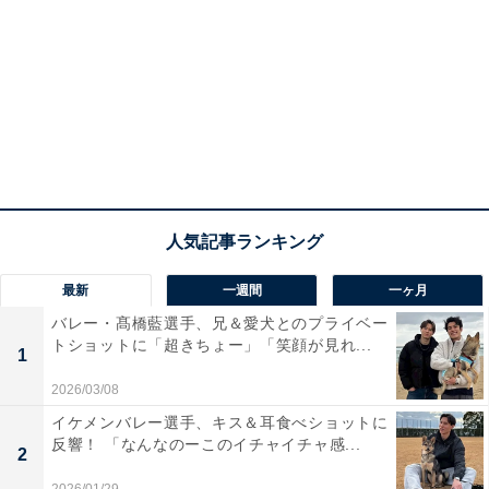
最新
一週間
一ヶ月
バレー・髙橋藍選手、兄＆愛犬とのプライベー
トショットに「超きちょー」「笑顔が見れ...
1
2026/03/08
イケメンバレー選手、キス＆耳食べショットに
反響！ 「なんなのーこのイチャイチャ感...
2