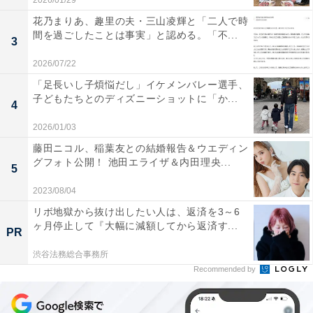
2026/01/29
花乃まりあ、趣里の夫・三山凌輝と「二人で時
間を過ごしたことは事実」と認める。「不...
3
2026/07/22
「足長いし子煩悩だし」イケメンバレー選手、
子どもたちとのディズニーショットに「か...
4
2026/01/03
藤田ニコル、稲葉友との結婚報告＆ウエディン
グフォト公開！ 池田エライザ＆内田理央...
5
2023/08/04
リボ地獄から抜け出したい人は、返済を3～6
ヶ月停止して『大幅に減額してから返済す...
PR
渋谷法務総合事務所
Recommended by