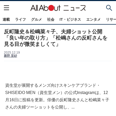
連載
ライフ
グルメ
社会
IT・ビジネス
エンタメ
リサ
反町隆史＆松嶋菜々子、夫婦ショット公開
「良い年の取り方」「松嶋さんの反町さんを
見る目が微笑ましくて」
2025.12.19
勝野 里砂
資生堂が展開するメンズ向けスキンケアブランド・
SHISEIDO MEN（資生堂メン）の公式Instagramは、12
月16日に投稿を更新。俳優の反町隆史さんと松嶋菜々子
さんの夫婦ツーショットを公開し、...