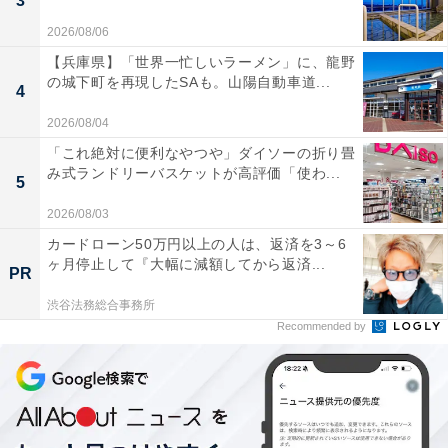
3
2026/08/06
【兵庫県】「世界一忙しいラーメン」に、龍野
の城下町を再現したSAも。山陽自動車道...
4
2026/08/04
「これ絶対に便利なやつや」ダイソーの折り畳
み式ランドリーバスケットが高評価「使わ...
5
2026/08/03
カードローン50万円以上の人は、返済を3～6
ヶ月停止して『大幅に減額してから返済...
PR
渋谷法務総合事務所
Recommended by