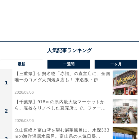
最新
一週間
一ヶ月
【三重県】伊勢名物「赤福」の直営店に、全国
唯一のコメダ大判焼き店も！ 東名阪・伊...
1
2026/08/06
【千葉県】918㎡の県内最大級マーケットか
ら、廃校をリノベした直売所まで。ファー...
2
2026/08/06
立山連峰と富山湾を望む展望風呂に、水深333
mの海洋深層水風呂。富山県の人気日帰...