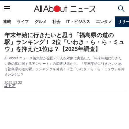
連載
ライフ
グルメ
社会
IT・ビジネス
エンタメ
リサ
年末年始に行きたいと思う「福島県の道の
駅」ランキング！ 2位「いわき・ら・ら・ミュ
ウ」を抑えた1位は？【2025年調査】
All About ニュース編集部が全国250人を対象に実施した「年末年始に行きた
い道の駅に関するアンケート」の調査結果から、「年末年始に行きたいと思
う福島県の道の駅」ランキングを発表！ 2位「いわき・ら・ら・ミュウ」を抑
えた1位は？
2025.12.22
坂上 恵