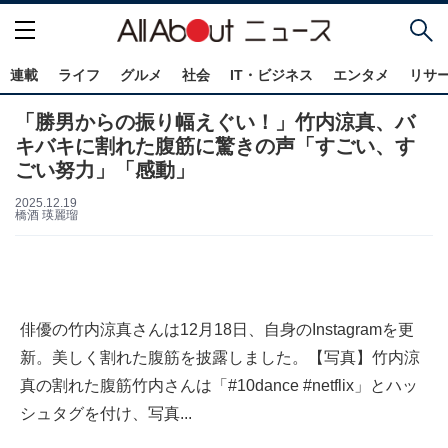
連載
ライフ
グルメ
社会
IT・ビジネス
エンタメ
リサ
「勝男からの振り幅えぐい！」竹内涼真、バ
キバキに割れた腹筋に驚きの声「すごい、す
ごい努力」「感動」
2025.12.19
橋酒 瑛麗瑠
俳優の竹内涼真さんは12月18日、自身のInstagramを更
新。美しく割れた腹筋を披露しました。【写真】竹内涼
真の割れた腹筋竹内さんは「#10dance #netflix」とハッ
シュタグを付け、写真...