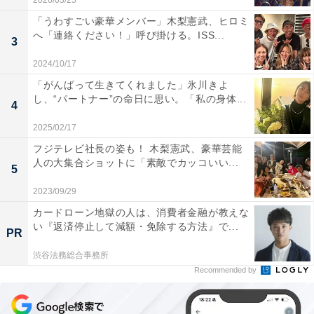
2026/03/25
「うわすごい豪華メンバー」木梨憲武、ヒロミ
へ「連絡ください！」呼び掛ける。ISS...
3
2024/10/17
「がんばって生きてくれました」氷川きよ
し、“パートナー”の命日に思い。「私の身体...
4
2025/02/17
フジテレビ社長の姿も！ 木梨憲武、豪華芸能
人の大集合ショットに「素敵でカッコいい...
5
2023/09/29
カードローン地獄の人は、消費者金融が教えな
い『返済停止して減額・免除する方法』で...
PR
渋谷法務総合事務所
Recommended by