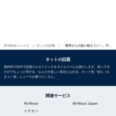
All About ニュース
ネットの話題
「勝男からの振り幅えぐい！」竹内涼真、バキバキに割れた腹筋に驚きの声「すごい、すごい努力」「感動」
ネットの話題
国内外のSNSで話題の人＆トピックをタイムリーにお届けします。知ってる
だけでちょっと得する、なんだか楽しい気分になれる、ネット発「知ら（な
きゃ）損」ニュースが盛りだくさん。
関連サービス
All About
All About Japan
イチオシ