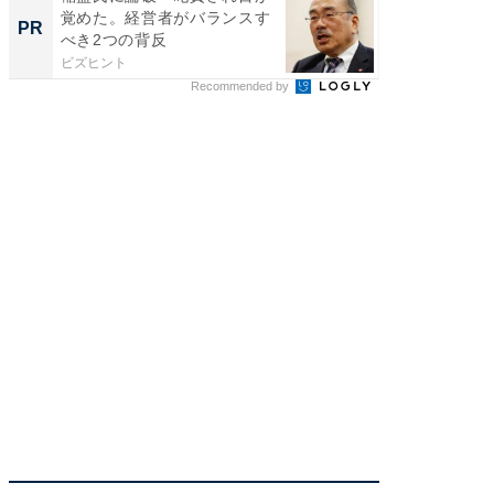
覚めた。経営者がバランスす
最低限や
PR
PR
べき2つの背反
と、NG
ビズヒント
ビズヒン
Recommended by