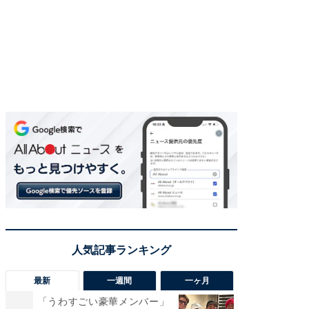
最新
一週間
一ヶ月
「うわすごい豪華メンバー」
「さす