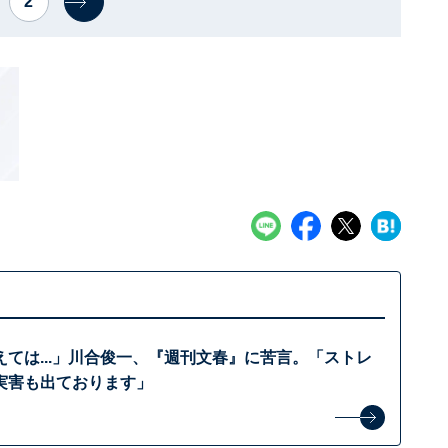
2
ては...」川合俊一、『週刊文春』に苦言。「ストレ
実害も出ております」