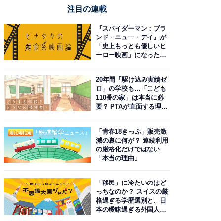
注目の連載
『スパイダーマン：ブラ
ンド・ニュー・デイ』が
「史上もっとも優しいヒ
ーロー映画」になった理
由。予習したい作品は？
20年間「駆け込み実績ゼ
ロ」の学校も…「こども
110番の家」は本当に必
要？ PTAが直面する理想
と現実
「青春18きっぷ」販売激
減の裏に何が？ 連続利用
の厳格化だけではない
「本当の理由」
「移民」に冷たいのはど
っちなのか？ スイスの厳
格過ぎる学歴選別と、日
本の曖昧過ぎる外国人政
策