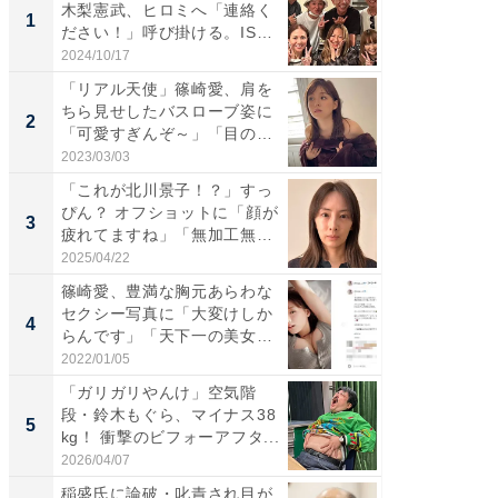
木梨憲武、ヒロミへ「連絡く
は」高
1
1
ださい！」呼び掛ける。IS
災地を
S...
「カ...
2024/10/17
2026/08/0
「リアル天使」篠崎愛、肩を
「女の
ちら見せしたバスローブ姿に
介、バ
2
2
「可愛すぎんぞ～」「目の表
らのプレ
情...
愛...
2023/03/03
2026/08/0
「これが北川景子！？」すっ
「脚が
ぴん？ オフショットに「顔が
横川尚
3
3
疲れてますね」「無加工無
ムキな姿
表...
刃...
2025/04/22
2026/08/0
篠崎愛、豊満な胸元あらわな
「え、
セクシー写真に「大変けしか
芸人、2
4
4
らんです」「天下一の美女で
エットに
す...
2022/01/05
2026/08/0
「ガリガリやんけ」空気階
「脳がバ
段・鈴木もぐら、マイナス38
装姿が話
5
5
kg！ 衝撃のビフォーアフタ...
のお父さ
2026/04/07
2026/08/0
稲盛氏に論破・叱責され目が
管理職に