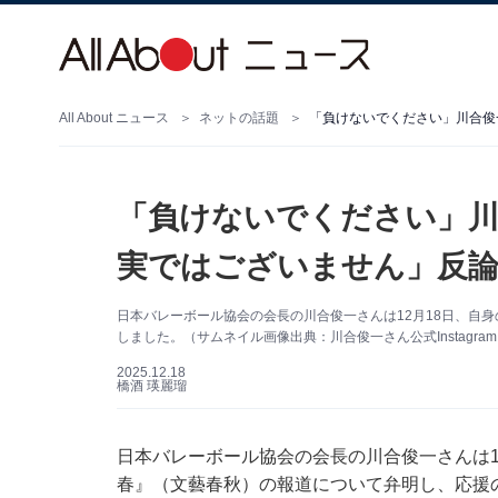
All About ニュース
ネットの話題
「負けないでください」川合俊
「負けないでください」川
実ではございません」反論
日本バレーボール協会の会長の川合俊一さんは12月18日、自身の
しました。（サムネイル画像出典：川合俊一さん公式Instagra
2025.12.18
橋酒 瑛麗瑠
日本バレーボール協会の会長の川合俊一さんは12月
春』（文藝春秋）の報道について弁明し、応援