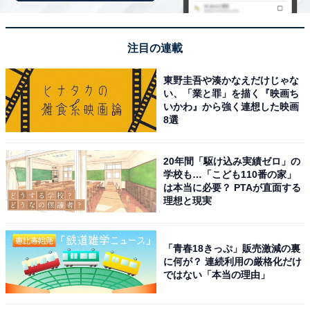
然が融合した京都ならではの絶景が、多くの支持を集め
ました。
注目の連載
回答者からは「日本三景・天橋立を高台・海・松並木の
東野圭吾や湊かなえだけじゃな
3方向から楽しめ、クリスマスや冬に特に美しい絶景ド
い、「業と罪」を描く『映画ち
いかわ』から強く連想した映画
ライブコースだからです」（60代男性／愛知県）、「冬
8選
の澄んだ空気で天橋立の絶景がより美しく見えて、特別
なクリスマス感を味わえるから」（40代男性／静岡
20年間「駆け込み実績ゼロ」の
県）、「日本三景のひとつに数えられる美しい景色が広
学校も…「こども110番の家」
は本当に必要？ PTAが直面する
がっており、クリスマスの時期に訪れると、空気が澄ん
理想と現実
で景色が一層鮮やかに感じられると思うから」（30代男
性／富山県）といった声が集まりました。
「青春18きっぷ」販売激減の裏
に何が？ 連続利用の厳格化だけ
ではない「本当の理由」
※回答者からのコメントは原文ママです