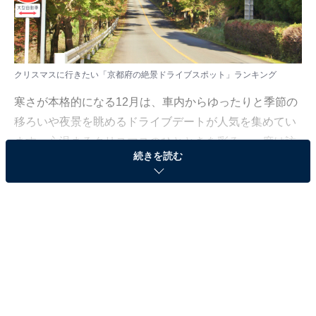
クリスマスに行きたい「京都府の絶景ドライブスポット」ランキング
寒さが本格的になる12月は、車内からゆったりと季節の
移ろいや夜景を眺めるドライブデートが人気を集めてい
ます。心温まるクリスマスのひとときを彩る、一度は訪
続きを読む
れてみたい魅力あふれるスポットが揃いました。
All About ニュース編集部では、2025年12月16日の期
間、全国20〜60代の男女250人を対象に、ドライブスポ
ットに関するアンケートを実施しました。その中から、
クリスマスに行きたい「京都府の絶景ドライブスポッ
ト」ランキングの結果をご紹介します。