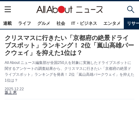
連載
ライフ
グルメ
社会
IT・ビジネス
エンタメ
リサ
クリスマスに行きたい「京都府の絶景ドライ
ブスポット」ランキング！ 2位「嵐山高雄パー
クウェイ」を抑えた1位は？
All About ニュース編集部が全国250人を対象に実施したドライブスポットに
関するアンケートの調査結果から、クリスマスに行きたい「京都府の絶景ド
ライブスポット」ランキングを発表！ 2位「嵐山高雄パークウェイ」を抑えた
1位は？
2025.12.22
坂上 恵