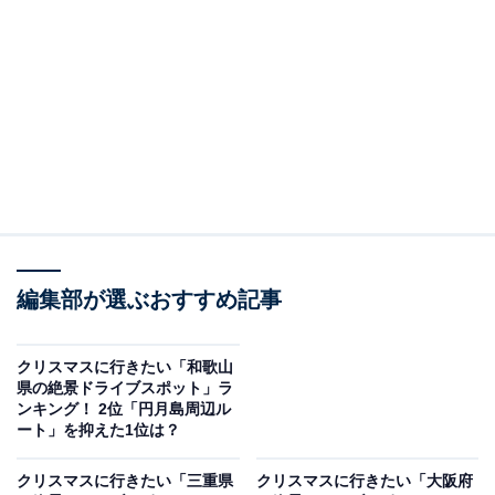
＞12位までの全ランキング結果を見る
この記事の執筆者：
坂上 恵
All About ニュースの編集者。オールアバウトに入社後、SNSトレン
ドにフォーカスした記事執筆やSEOライティングの経験を経て、の
ちにAll About ニュースチームのメンバーに加入。現在は旅行・カル
...続きを読む
チャー・エンタメなどを中心に企画編集を担当。東京都出身。居酒
屋巡りとスポーツ観戦が生きがい。
調査概要
編集部が選ぶおすすめ記事
調査期間：2025年12月16日
調査方法：インターネット調査
クリスマスに行きたい「和歌山
調査対象：全国20〜60代の男女250人
県の絶景ドライブスポット」ラ
ンキング！ 2位「円月島周辺ル
ート」を抑えた1位は？
※本調査は全国250人を対象に実施したもので、結
果は回答者の意見を集計したものであり、全体の意
クリスマスに行きたい「三重県
クリスマスに行きたい「大阪府