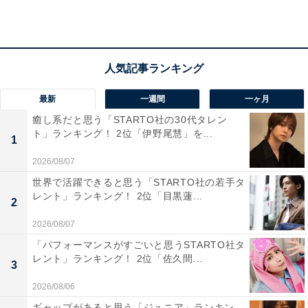
景色を楽しめるからです。展望スポットも多く、ドライ
ブしながら写真を撮ったり、家族やカップルでゆったり
景色を楽しむのにぴったりです」（40代女性／千葉
県）、「嵐山や保津峡の美しい景観をドライブで楽しめ
る。冬の時期、モミジや常緑樹のコントラストが静かで
最新
一週間
一ヶ月
情緒的な雰囲気を醸し出すため」（30代男性／滋賀
癒し系だと思う「STARTO社の30代タレン
県）、「市街地から一気に自然へ入る、非日常感のある
ト」ランキング！ 2位「伊野尾慧」を...
1
ルートで、紅葉後の静けさと、冬ならではの凛とした空
2026/08/07
気感があり、クリスマスは落ち着いた大人の京都を楽し
世界で活躍できると思う「STARTO社の若手タ
めるからです」（60代女性／愛知県）といった声が集ま
レント」ランキング！ 2位「目黒蓮...
2
りました。
2026/08/07
「パフォーマンスがすごいと思うSTARTO社タ
レント」ランキング！ 2位「佐久間...
3
2026/08/06
ギャップがあると思う「ジュニア」ランキン