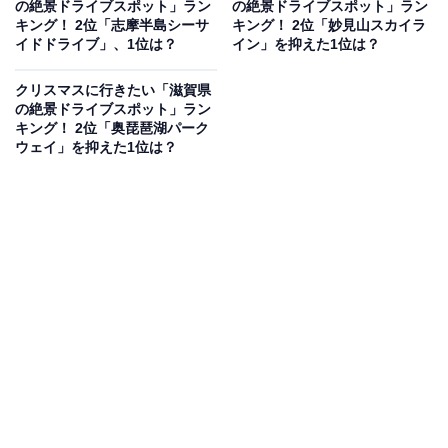
の絶景ドライブスポット」ラン
の絶景ドライブスポット」ラン
見を断定的に示すものではありません
キング！ 2位「志摩半島シーサ
キング！ 2位「妙見山スカイラ
イドドライブ」、1位は？
イン」を抑えた1位は？
クリスマスに行きたい「滋賀県
2位：嵐山高雄パークウェイ／46票
の絶景ドライブスポット」ラン
キング！ 2位「奥琵琶湖パーク
ウェイ」を抑えた1位は？
2位にランクインしたのは、京都市内の絶好の展望スポ
ットである「嵐山高雄パークウェイ」です。嵐山と高雄
を結ぶこの道路には展望台が点在しており、京都市街地
のパノラマを一望できます。冬の澄んだ空の下、夕暮れ
から夜にかけて市街地の明かりが灯り始める光景は、古
都・京都ならではの落ち着いた雰囲気。アクセスも良
く、京都観光の締めくくりにふさわしいロマンチックな
ルートです。
回答者からは「冬の澄んだ空気の中で嵐山や高雄の山々
を一望でき、紅葉シーズンが終わった後でも雪景色や冬