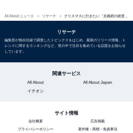
クリスマスに行きたい「奈良県の絶景ドライブ
スポット」ランキング！ 3位「十津川温泉郷周
辺ルート」、同率1位は？
All About ニュース
リサーチ
クリスマスに行きたい「京都府の絶景ドライブスポット」ランキング！ 2位「嵐山高雄パークウェイ」を抑えた1位は？
リサーチ
編集部が独自目線で調査したトピックスをはじめ、最新のリリース情報、ト
レンドに関するランキングなど、世の中で注目を集めている話題をお知らせ
しています。
1
2
関連サービス
All About
All About Japan
イチオシ
サイト情報
会社概要
広告掲載
プライバシーポリシー
著作権・商標・免責事項