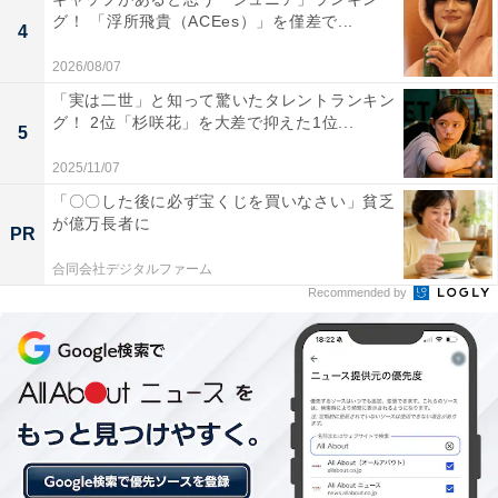
グ！ 「浮所飛貴（ACEes）」を僅差で...
4
2026/08/07
「実は二世」と知って驚いたタレントランキン
グ！ 2位「杉咲花」を大差で抑えた1位...
5
2025/11/07
「〇〇した後に必ず宝くじを買いなさい」貧乏
が億万長者に
PR
1位：天橋立周遊ルート（府中側・傘松公園方面）
合同会社デジタルファーム
／105票
Recommended by
1位は、日本三景のひとつ「天橋立」を巡るルートでし
た。特に府中側の「傘松公園」方面から望む天橋立は、
昇り龍のような姿に見える「昇龍観」として知られ、荘
厳な美しさを誇ります。冬の海に浮かぶ松並木の白砂青
松は、凛とした冷たい空気の中でより神秘的に見え、ク
リスマスにふさわしい非日常感を味わえます。歴史と自