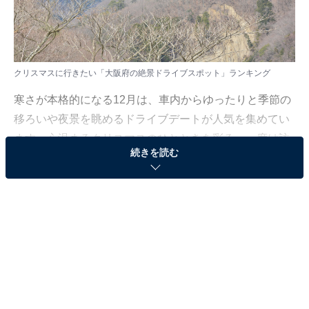
クリスマスに行きたい「大阪府の絶景ドライブスポット」ランキング
寒さが本格的になる12月は、車内からゆったりと季節の
移ろいや夜景を眺めるドライブデートが人気を集めてい
ます。心温まるクリスマスのひとときを彩る、一度は訪
続きを読む
れてみたい魅力あふれるスポットが揃いました。
All About ニュース編集部では、2025年12月16日の期
間、全国20〜60代の男女250人を対象に、ドライブスポ
ットに関するアンケートを実施しました。その中から、
クリスマスに行きたい「大阪府の絶景ドライブスポッ
ト」ランキングの結果をご紹介します。