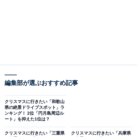
＞12位までの全ランキング結果を見る
この記事の執筆者：
坂上 恵
All About ニュースの編集者。オールアバウトに入社後、SNSトレン
ドにフォーカスした記事執筆やSEOライティングの経験を経て、の
ちにAll About ニュースチームのメンバーに加入。現在は旅行・カル
...続きを読む
チャー・エンタメなどを中心に企画編集を担当。東京都出身。居酒
屋巡りとスポーツ観戦が生きがい。
調査概要
編集部が選ぶおすすめ記事
調査期間：2025年12月16日
調査方法：インターネット調査
クリスマスに行きたい「和歌山
調査対象：全国20〜60代の男女250人
県の絶景ドライブスポット」ラ
ンキング！ 2位「円月島周辺ル
ート」を抑えた1位は？
※本調査は全国250人を対象に実施したもので、結
果は回答者の意見を集計したものであり、全体の意
クリスマスに行きたい「三重県
クリスマスに行きたい「兵庫県