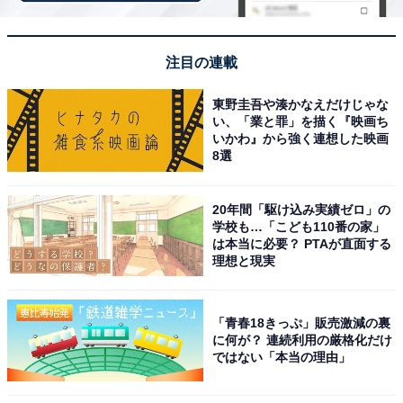
回答者からは「冬でも澄んだ空気の中で箕面大滝や山々
注目の連載
の景色を楽しめ、自然豊かな景観をドライブしながら満
喫できるからです。周辺には散策スポットも多く、家族
東野圭吾や湊かなえだけじゃな
やカップルで冬の特別なドライブを楽しむのにぴったり
い、「業と罪」を描く『映画ち
いかわ』から強く連想した映画
です」（40代女性／千葉県）、「市街地から近いにもか
8選
かわらず、森に包まれた渓谷の景色が広がり、冬の澄ん
だ空気の中では静かで幻想的な雰囲気を楽しめるから」
20年間「駆け込み実績ゼロ」の
（40代男性／大阪府）、「冬の澄んだ空気の中で滝と自
学校も…「こども110番の家」
は本当に必要？ PTAが直面する
然の静けさを感じられて、落ち着いたクリスマス気分を
理想と現実
味わえるから」（40代男性／静岡県）といった声が集ま
りました。
「青春18きっぷ」販売激減の裏
に何が？ 連続利用の厳格化だけ
ではない「本当の理由」
※回答者からのコメントは原文ママです