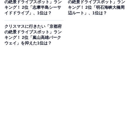
の絶景ドライブスポット」ラン
の絶景ドライブスポット」ラン
見を断定的に示すものではありません
キング！ 2位「志摩半島シーサ
キング！ 2位「明石海峡大橋周
イドドライブ」、1位は？
辺ルート」、1位は？
クリスマスに行きたい「京都府
2位：妙見山スカイライン（能勢町～兵庫県境）／
の絶景ドライブスポット」ラン
キング！ 2位「嵐山高雄パーク
51票
ウェイ」を抑えた1位は？
2位にランクインしたのは、大阪北部の能勢エリアを走
る「妙見山スカイライン」です。北摂の豊かな自然を身
近に感じられるワインディングロードは、ドライブその
ものを楽しみたい方に最適。冬の澄んだ空気の中での山
頂付近からの展望は素晴らしく、遠く大阪湾方面まで見
渡せることもあります。クリスマスに都会を離れ、清々
しい空気とパノラマビューを堪能したい人におすすめの
コースです。
回答者からは「冬には白銀が広がり、山に囲まれた大自