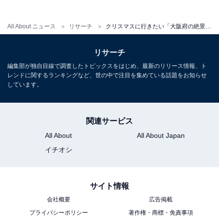
クリスマスに行きたい「奈良県の絶景ドライブ
スポット」ランキング！ 3位「十津川温泉郷周
辺ルート」、同率1位は？
All About ニュース
リサーチ
クリスマスに行きたい「大阪府の絶景ドライブスポット」ランキング！ 2位「妙見山スカイライン」を抑えた1位は？
リサーチ
編集部が独自目線で調査したトピックスをはじめ、最新のリリース情報、ト
レンドに関するランキングなど、世の中で注目を集めている話題をお知らせ
しています。
1
2
関連サービス
All About
All About Japan
イチオシ
サイト情報
会社概要
広告掲載
プライバシーポリシー
著作権・商標・免責事項