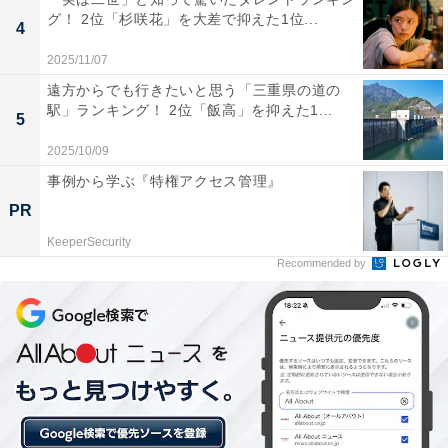
グ！ 2位「杉咲花」を大差で抑えた1位...
4
2025/11/07
遠方からでも行きたいと思う「三重県の道の
駅」ランキング！ 2位「飯高」を抑えた1...
5
2025/10/09
事例から学ぶ『特権アクセス管理』
PR
1位：箕面公園周辺ルート（箕面大滝方面）／75票
KeeperSecurity
Recommended by
1位は、大阪が誇る名勝「箕面公園周辺ルート」でし
た。目的地となる「箕面大滝」は、落差33mの迫力が冬
の澄み切った空気の中でより一層際立ちます。大阪市内
からのアクセスが抜群でありながら、本格的な自然を満
喫できるのが最大の魅力。周辺の散策と合わせたドライ
ブは、クリスマスの昼下がりに健康的なデートを楽しみ
たい層から不動の人気を集めました。