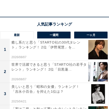
然の中をドライブするのは最高です」（60代男性／兵庫
県）、「妙見山スカイラインは、大阪とは思えないほど
自然が豊かで、冬の澄んだ空気の中で見る山々の景色が
美しいからです。標高が高いため夜景もよく見え、クリ
スマスの時期は特に空気が澄んでいるので遠くまで見渡
最新
一週間
一ヶ月
せます。道中は静かで落ち着いた雰囲気があり、都会の
癒し系だと思う「STARTO社の30代タレン
喧騒から離れてゆっくりドライブしたい時にぴったりで
ト」ランキング！ 2位「伊野尾慧」を...
1
す。冬の冷たい空気と山の景色が相まって、特別な雰囲
2026/08/07
気を楽しめます」（40代男性／北海道）、「スカイライ
世界で活躍できると思う「STARTO社の若手タ
ン終点の展望台からの眺めが絶景だから」（30代女性／
レント」ランキング！ 2位「目黒蓮...
2
栃木県 ）といった声が集まりました。
2026/08/07
美しいと思う「昭和の女優」ランキング！
「吉永小百合」を抑えた1位は？
3
2025/04/21
「実は二世」と知って驚いたタレントランキン