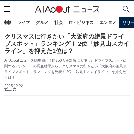
連載
ライフ
グルメ
社会
IT・ビジネス
エンタメ
リサ
クリスマスに行きたい「大阪府の絶景ドライ
ブスポット」ランキング！ 2位「妙見山スカイ
ライン」を抑えた1位は？
All About ニュース編集部が全国250人を対象に実施したドライブスポットに
関するアンケートの調査結果から、クリスマスに行きたい「大阪府の絶景ド
ライブスポット」ランキングを発表！ 2位「妙見山スカイライン」を抑えた1
位は？
2025.12.22
坂上 恵