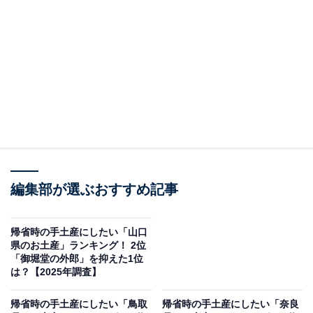
＞10位までの全ランキング結果を見る
この記事の執筆者：
坂上 恵
All About ニュースの編集者。オールアバウトに入社後、SNSトレン
ドにフォーカスした記事執筆やSEOライティングの経験を経て、の
ちにAll About ニュースチームのメンバーに加入。現在は旅行・カル
...続きを読む
チャー・エンタメなどを中心に企画編集を担当。東京都出身。居酒
屋巡りとスポーツ観戦が生きがい。
編集部が選ぶおすすめ記事
調査概要
調査期間：2025年12月10日
帰省時の手土産にしたい「山口
県のお土産」ランキング！ 2位
調査方法：インターネット調査
「御堀堂の外郎」を抑えた1位
調査対象：全国10〜70代の男女250人
は？【2025年調査】
帰省時の手土産にしたい「鳥取
帰省時の手土産にしたい「奈良
※本調査は全国250人を対象に実施したもので、結