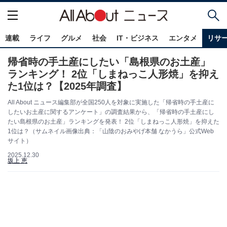
連載
ライフ
グルメ
社会
IT・ビジネス
エンタメ
リサ
帰省時の手土産にしたい「島根県のお土産」
ランキング！ 2位「しまねっこ人形焼」を抑え
た1位は？【2025年調査】
All About ニュース編集部が全国250人を対象に実施した「帰省時の手土産に
したいお土産に関するアンケート」の調査結果から、「帰省時の手土産にし
たい島根県のお土産」ランキングを発表！ 2位「しまねっこ人形焼」を抑えた
1位は？（サムネイル画像出典：「山陰のおみやげ本舗 なかうら」公式Web
サイト）
2025.12.30
坂上 恵