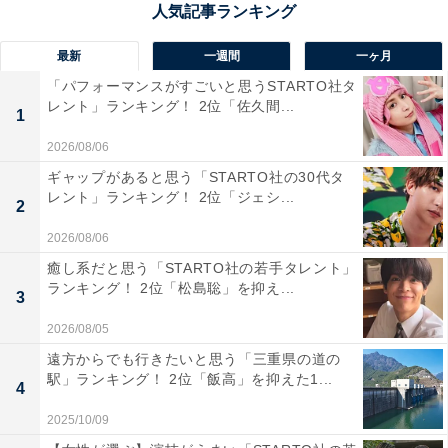
で楽しめる味」（30代女性／秋田県）、「しまねっこが
可愛いから」（30代女性／千葉県）、「見た目も可愛ら
最新
一週間
一ヶ月
しくお土産に丁度良いと思うからです」（30代女性／宮
「パフォーマンスがすごいと思うSTARTO社タ
レント」ランキング！ 2位「佐久間...
城県）といった声が集まりました。
1
2026/08/06
ギャップがあると思う「STARTO社の30代タ
レント」ランキング！ 2位「ジェシ...
2
2026/08/06
癒し系だと思う「STARTO社の若手タレント」
ランキング！ 2位「松島聡」を抑え...
3
2026/08/05
遠方からでも行きたいと思う「三重県の道の
駅」ランキング！ 2位「飯高」を抑えた1...
4
2025/10/09