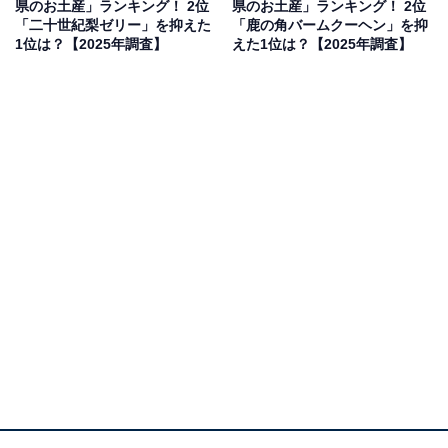
県のお土産」ランキング！ 2位
県のお土産」ランキング！ 2位
果は回答者の意見を集計したものであり、全体の意
「二十世紀梨ゼリー」を抑えた
「鹿の角バームクーヘン」を抑
1位は？【2025年調査】
えた1位は？【2025年調査】
見を断定的に示すものではありません
2位：しまねっこ人形焼（山陰のおみやげ本舗 な
かうら）／33票
2位にランクインしたのは、島根県観光キャラクターを
モチーフにした「しまねっこ人形焼」です。かわいらし
い姿をそのまま再現したお菓子で、中にはカスタードや
あんこが詰まっています。島根旅行や帰省の際に、特に
子どものいる家庭への贈り物として絶大な人気を誇りま
す。見た目の癒やしと優しい味わいが相まって、島根の
魅力を身近に感じさせてくれる一品です。
回答者からは「かわいらしい見た目で子どもから大人ま