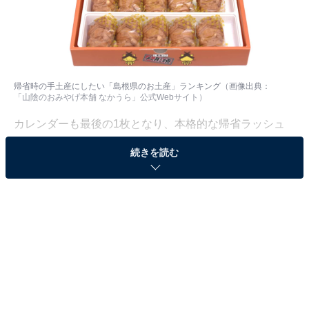
帰省時の手土産にしたい「島根県のお土産」ランキング（画像出典：
「山陰のおみやげ本舗 なかうら」公式Webサイト
）
カレンダーも最後の1枚となり、本格的な帰省ラッシュ
や新幹線の混雑がニュースで取り上げられる季節がやっ
続きを読む
てきました。道中の楽しみや新年のあいさつに欠かせな
い、地元で愛され続ける名選をまとめました。
All About ニュース編集部では、2025年12月10日の期
間、全国10〜70代の男女250人を対象に、「帰省時の手
土産にしたいお土産」に関するアンケートを実施しまし
た。その中から、帰省時の手土産にしたい「島根県のお
土産」ランキングの結果をご紹介します。