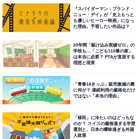
性／宮城県）といった声が集まりました。
『スパイダーマン：ブランド・
ニュー・デイ』が「史上もっと
も優しいヒーロー映画」になっ
た理由。予習したい作品は？
※回答者からのコメントは原文ママです
20年間「駆け込み実績ゼロ」の
学校も…「こども110番の家」
次ページ
10位までのランキング結果を見る
は本当に必要？ PTAが直面する
理想と現実
「青春18きっぷ」販売激減の裏
に何が？ 連続利用の厳格化だけ
ではない「本当の理由」
「移民」に冷たいのはどっちな
のか？ スイスの厳格過ぎる学歴
選別と、日本の曖昧過ぎる外国
人政策