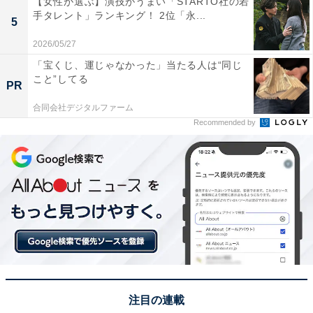
【女性が選ぶ】演技がうまい「STARTO社の若
手タレント」ランキング！ 2位「永...
1位：八重雲晴れてフィナンシェ（KAnoZA）／62
5
票
2026/05/27
「宝くじ、運じゃなかった」当たる人は“同じ
1位に輝いたのは、KAnoZA（カノザ）の「八重雲晴れて
こと”してる
PR
フィナンシェ」でした。出雲に漂う八重雲をイメージし
合同会社デジタルファーム
た、上品なフォルムが特徴の洋菓子です。木次バターを
Recommended by
贅沢に使用し、しっとり芳醇な香りが広がる味わいは非
常に洗練されています。神話の国・島根の神秘的なパッ
ケージデザインも美しく、大切な方への特別な帰省土産
として高く評価されました。
回答者からは「みんなで分けやすく、高級感もあるので
喜ばれそう」（30代男性／大阪府）、「しっとりした食
感とバターの風味が豊かで、洋菓子好きにおすすめで
す！」（20代男性／福井県）、「距離があるので焼き菓
注目の連載
子が手頃なのと、フィナンシェが好きだから」（40代女