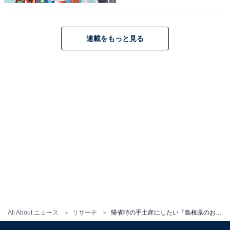
連載をもっと見る
こちらもおすすめ
帰省時の手土産にしたい「岡山県のお土産」ラ
ンキング！ 2位「白十字のワッフル」を抑えた1
位は？【2025年調査】
1
2
All About ニュース
リサーチ
帰省時の手土産にしたい「島根県のお土産」ランキング！ 2位「しまねっこ人形焼」を抑えた1位は？【2025年調査】