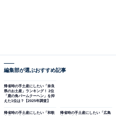
＞10位までの全ランキング結果を見る
この記事の執筆者：
坂上 恵
All About ニュースの編集者。オールアバウトに入社後、SNSトレン
ドにフォーカスした記事執筆やSEOライティングの経験を経て、の
ちにAll About ニュースチームのメンバーに加入。現在は旅行・カル
...続きを読む
チャー・エンタメなどを中心に企画編集を担当。東京都出身。居酒
屋巡りとスポーツ観戦が生きがい。
調査概要
編集部が選ぶおすすめ記事
調査期間：2025年12月10日
帰省時の手土産にしたい「奈良
調査方法：インターネット調査
県のお土産」ランキング！ 2位
調査対象：全国10〜70代の男女250人
「鹿の角バームクーヘン」を抑
えた1位は？【2025年調査】
※本調査は全国250人を対象に実施したもので、結
帰省時の手土産にしたい「和歌
帰省時の手土産にしたい「広島
果は回答者の意見を集計したものであり、全体の意