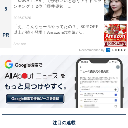
「KAWAII LAB.」でかわいいと思うアイドルラ
ンキング！ 2位「櫻井優衣」...
5
2026/07/20
1位：ふぐ煎餅（井上商店）／76票
「え、こんなセールやってたの？」80％OFF
以上が続々登場！Amazonの本気が...
1位に輝いたのは、井上商店の「ふぐ煎餅」でした。山
PR
口県・下関の代名詞ともいえるふぐの身を練り込み、香
Amazon
ばしく焼き上げた薄焼きのせんべいです。ピリッとした
Recommended by
辛味や磯の香りが絶妙で、お茶請けとしてはもちろん、
お酒のおつまみとしても非常に優秀。1枚ずつ個包装さ
れているため、職場や親戚の集まりなどで配りやすい点
も、帰省時の手土産として選ばれる大きな理由となって
います。山口県らしさを手軽に、かつ存分に感じられる
定番ギフトです。
回答者からは「山口の名物ふぐを使った珍しい煎餅だか
ら」（30代女性／石川県）、「高級感のあるふぐを堪能
注目の連載