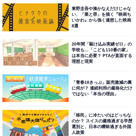
できそうなお土産だと思うからです」（30代女性／宮城
東野圭吾や湊かなえだけじゃな
県）、「生のフグを買って帰るわけにいかないのでフグ
い、「業と罪」を描く『映画ち
煎餅で、話のネタになるし煎餅なら高齢の両親にも受け
いかわ』から強く連想した映画
8選
るから」（40代男性／岩手県）といった声が集まりまし
た。
20年間「駆け込み実績ゼロ」の
学校も…「こども110番の家」
は本当に必要？ PTAが直面する
※回答者からのコメントは原文ママです
理想と現実
次ページ
10位までのランキング結果を見る
「青春18きっぷ」販売激減の裏
に何が？ 連続利用の厳格化だけ
ではない「本当の理由」
「移民」に冷たいのはどっちな
のか？ スイスの厳格過ぎる学歴
選別と、日本の曖昧過ぎる外国
人政策