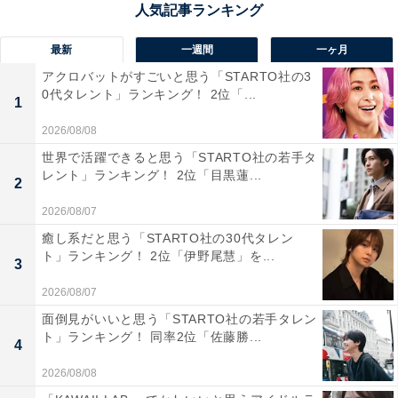
回答者からは「外郎はなかなか食べる機会がないから名
物になっているところのものを食べてみたい」（30代女
最新
一週間
一ヶ月
性／神奈川県）、「もちっとしているところが好き」
アクロバットがすごいと思う「STARTO社の3
（40代女性／埼玉県）、「名古屋のういろうとも違う山
0代タレント」ランキング！ 2位「...
1
口独自のなめらかさがおいしいから」（30代女性／広島
県）といった声が集まりました。
2026/08/08
世界で活躍できると思う「STARTO社の若手タ
レント」ランキング！ 2位「目黒蓮...
2
2026/08/07
癒し系だと思う「STARTO社の30代タレン
ト」ランキング！ 2位「伊野尾慧」を...
3
2026/08/07
面倒見がいいと思う「STARTO社の若手タレン
ト」ランキング！ 同率2位「佐藤勝...
4
2026/08/08