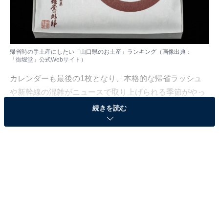
帰省時の手土産にしたい「山口県のお土産」ランキング（画像出典：
「御堀堂」公式Webサイト
）
カレンダーも最後の1枚となり、本格的な帰省ラッシュ
や新幹線の混雑がニュースで取り上げられる季節がやっ
てきました。道中の楽しみや新年のあいさつに欠かせな
続きを読む
い、地元で愛され続ける名選をまとめました。
All About ニュース編集部では、2025年12月10日の期
間、全国10〜70代の男女250人を対象に、「帰省時の手
土産にしたいお土産」に関するアンケートを実施しまし
た。その中から、帰省時の手土産にしたい「山口県のお
土産」ランキングの結果をご紹介します。