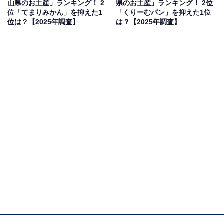
山県のお土産」ランキング！ 2
県のお土産」ランキング！ 2位
位「てまりみかん」を抑えた1
「くりーむパン」を抑えた1位
見を断定的に示すものではありません
位は？【2025年調査】
は？【2025年調査】
2位：御堀堂の外郎（ういろう）（御堀堂）／38票
2位にランクインしたのは、御堀堂（みほりどう）の
「外郎（ういろう）」です。山口県の外郎は、一般的に
知られる米粉ではなく「わらび粉」を使用しているのが
最大の特徴。これにより、ぷるんとした弾力と、口の中
でとろけるような独特の食感が生まれます。室町時代か
ら続く歴史ある山口の伝統菓子であり、上品な甘さは老
若男女問わず喜ばれる逸品です。定番の白、抹茶、小豆
のほか、季節限定の味も人気で、帰省時の手土産として
高い信頼を得ています。