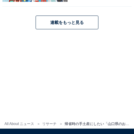
連載をもっと見る
こちらもおすすめ
帰省時の手土産にしたい「鳥取県のお土産」ラ
ンキング！ 2位「二十世紀梨ゼリー」を抑えた1
位は？【2025年調査】
All About ニュース
リサーチ
帰省時の手土産にしたい「山口県のお土産」ランキング！ 2位「御堀堂の外郎」を抑えた1位は？【2025年調査】