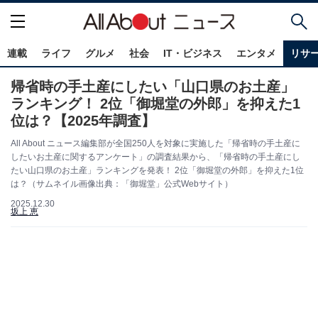
連載
ライフ
グルメ
社会
IT・ビジネス
エンタメ
リサ
帰省時の手土産にしたい「山口県のお土産」
ランキング！ 2位「御堀堂の外郎」を抑えた1
位は？【2025年調査】
All About ニュース編集部が全国250人を対象に実施した「帰省時の手土産に
したいお土産に関するアンケート」の調査結果から、「帰省時の手土産にし
たい山口県のお土産」ランキングを発表！ 2位「御堀堂の外郎」を抑えた1位
は？（サムネイル画像出典：「御堀堂」公式Webサイト）
2025.12.30
坂上 恵