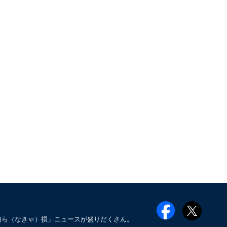
知ら（なきゃ）損」ニュースが盛りだくさん。