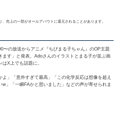
り、売上の一部がオールアバウトに還元されることがあります。
18:00〜の放送からアニメ『ちびまる子ちゃん』のOP主題
ます」と発表。Adoさんのイラストとまる子が並ぶ画
ンはX上でも話題に。
かよ」「意外すぎて最高」「この化学反応は想像を超え
いw」「一瞬FAかと思いました」などの声が寄せられま