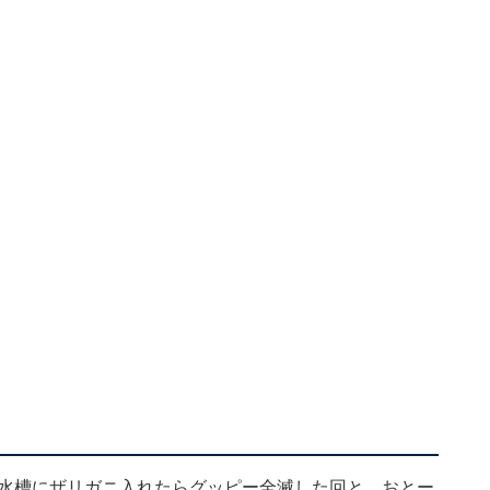
の水槽にザリガニ入れたらグッピー全滅した回と、おとー