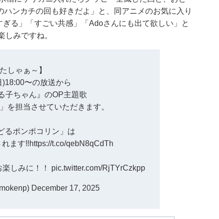
のハンカチの回も好きだよ」と、同アニメのお気に入り
すぎる」「すごい共感」「Adoさんにも出て欲しい」と
楽しみですね。
たしゃぁ～】
日)18:00〜の放送から
る子ちゃん』のOP主題歌
」を担当させていただきます。
おどるポンポコリン」は
れます‼️
https://t.co/qebN8qCdTh
お楽しみに！！
pic.twitter.com/RjTYrCzkpp
imokenp)
December 17, 2025