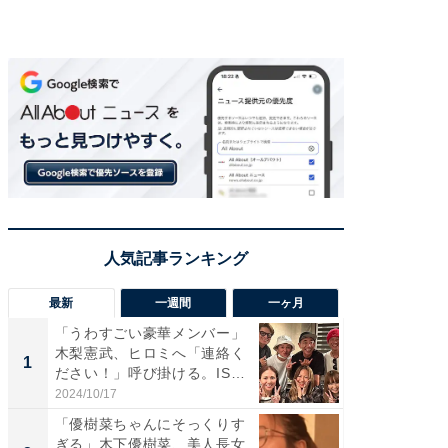
最新
一週間
一ヶ月
「うわすごい豪華メンバー」
「さす
木梨憲武、ヒロミへ「連絡く
は」高
1
1
ださい！」呼び掛ける。IS
災地を
S...
「カ...
2024/10/17
2026/08/0
「優樹菜ちゃんにそっくりす
「女の
ぎる」木下優樹菜、美人長女
介、バ