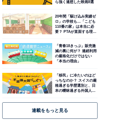
ら強く連想した映画8選
20年間「駆け込み実績ゼ
ロ」の学校も…「こども
110番の家」は本当に必
要？ PTAが直面する理想
と現実
「青春18きっぷ」販売激
減の裏に何が？ 連続利用
の厳格化だけではない
「本当の理由」
「移民」に冷たいのはど
っちなのか？ スイスの厳
格過ぎる学歴選別と、日
本の曖昧過ぎる外国人政
策
連載をもっと見る