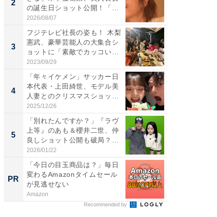
2
2
の誕生日ショット公開！「1
らのプレ
4...
愛...
2026/08/07
2026/08/0
フジテレビ社長の姿も！ 木梨
「脚が
憲武、豪華芸能人の大集合シ
横川尚
3
3
ョットに「素敵でカッコい
ムキな姿
い...
刃...
2023/09/29
2026/08/0
「年々イケメン」サッカー日
「え、
本代表・上田綺世、モデル美
芸人、2
4
4
人妻とのクリスマスショット
エットに
に...
2025/12/26
2026/08/0
「別れたんですか？」『ラヴ
「脳がバ
上等』のあも＆櫻井二世、仲
装姿が話
5
5
良しショット公開も破局？
のお父さ
「...
2026/01/22
2026/08/0
「今日の目玉商品は？」毎日
65歳以
変わるAmazonタイムセール
プラン
PR
PR
が見逃せない
なたに
を...
Amazon
あんしん
Recommended by