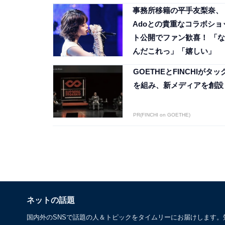
事務所移籍の平手友梨奈、
Adoとの貴重なコラボショ
ト公開でファン歓喜！ 「な
んだこれっ」「嬉しい」
GOETHEとFINCHIがタッ
を組み、新メディアを創設
PR(FINCHI on GOETHE)
ネットの話題
国内外のSNSで話題の人＆トピックをタイムリーにお届けします