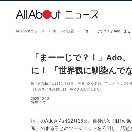
All About ニュース
ネットの話題
「まーーじで？！」Ado、ま
「まーーじで？！」Ado
に！ 「世界観に馴染んで
歌手のAdoさんは12月18日、自身のXを更新。アニメ『ちび
（サムネイル画像出典：Adoさん公式Xより）
2025.12.18
堀井 ユウ
歌手のAdoさんは12月18日、自身のX（旧Tw
系）のまる子とのツーショットを公開し、話題