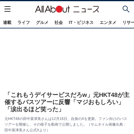
連載
ライフ
グルメ
社会
IT・ビジネス
エンタメ
リサ
「これもうデイサービスだろw」元HKT48が主
催するバスツアーに反響「マジおもしろい」
「涙出るほど笑った」
元HKT48の田中菜津美さんは12月16日、自身のXを更新。ファン向けのバス
ツアーを開催し、その様子を動画で公開しました。（サムネイル画像出典：
田中菜津美さん公式Xより）