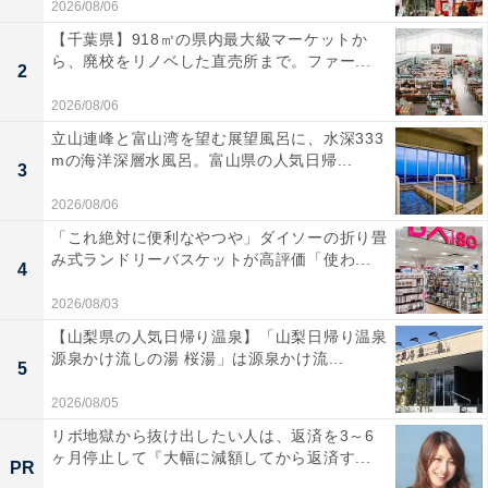
2026/08/06
【千葉県】918㎡の県内最大級マーケットか
ら、廃校をリノベした直売所まで。ファー...
2
2026/08/06
立山連峰と富山湾を望む展望風呂に、水深333
mの海洋深層水風呂。富山県の人気日帰...
3
2026/08/06
「これ絶対に便利なやつや」ダイソーの折り畳
み式ランドリーバスケットが高評価「使わ...
4
2026/08/03
【山梨県の人気日帰り温泉】「山梨日帰り温泉
源泉かけ流しの湯 桜湯」は源泉かけ流...
5
2026/08/05
リボ地獄から抜け出したい人は、返済を3～6
ヶ月停止して『大幅に減額してから返済す...
PR