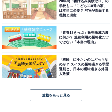
20年間「駆け込み実績ゼロ」の
学校も…「こども110番の家」
は本当に必要？ PTAが直面する
理想と現実
「青春18きっぷ」販売激減の裏
に何が？ 連続利用の厳格化だけ
ではない「本当の理由」
「移民」に冷たいのはどっちな
のか？ スイスの厳格過ぎる学歴
選別と、日本の曖昧過ぎる外国
人政策
連載をもっと見る