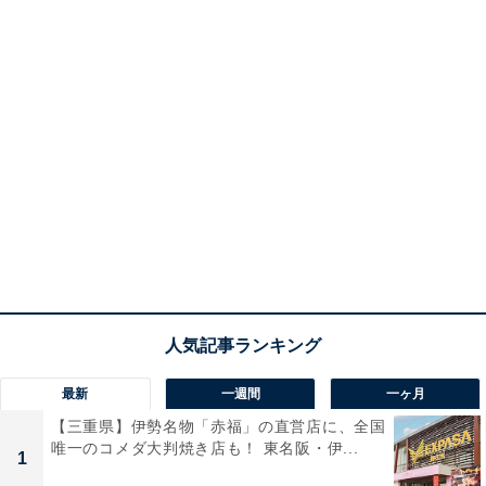
最新
一週間
一ヶ月
【三重県】伊勢名物「赤福」の直営店に、全国
唯一のコメダ大判焼き店も！ 東名阪・伊...
1