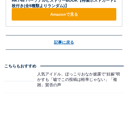
HKT48 パーソナルヒストリーBOOK【特製ポストカード1
枚付き(全9種類よりランダム)】
Amazonで見る
記事に戻る
こちらもおすすめ
人気アイドル、ぽっこりおなか披露で“妊娠”明
かすも「嘘でこの投稿は軽率じゃない」「複
雑」賛否の声