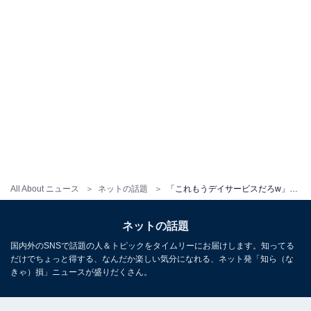
All About ニュース
ネットの話題
「これもうデイサービスだろw」元HKT48が主催するバスツアーに反響「マジおもしろい」「涙出るほど笑った」
ネットの話題
国内外のSNSで話題の人＆トピックをタイムリーにお届けします。知ってる
だけでちょっと得する、なんだか楽しい気分になれる、ネット発「知ら（な
きゃ）損」ニュースが盛りだくさん。