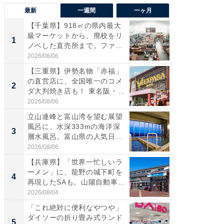
最新
一週間
一ヶ月
【千葉県】918㎡の県内最大
【兵庫
級マーケットから、廃校をリ
ーメン
1
1
ノベした直売所まで。ファ
再現した
ー...
道...
2026/08/06
2026/08/0
【三重県】伊勢名物「赤福」
【三重
の直営店に、全国唯一のコメ
「鈴鹿天
2
2
ダ大判焼き店も！ 東名阪・
は100
伊...
2026/08/06
2026/08/0
立山連峰と富山湾を望む展望
ステラ
風呂に、水深333mの海洋深
詰め放題
3
3
層水風呂。富山県の人気日
00円で「
帰...
2026/08/06
2026/08/0
【兵庫県】「世界一忙しいラ
「ミニオ
ーメン」に、龍野の城下町を
ッグ！ 
4
4
再現したSAも。山陽自動車
ど、夏限
道...
2026/08/04
2026/08/0
「これ絶対に便利なやつや」
【埼玉
ダイソーの折り畳み式ランド
「行田天
5
5