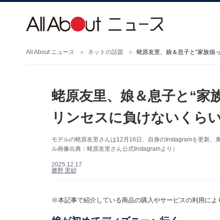
All About ニュース
ネットの話題
蛯原友里、娘＆息子と“家族揃
蛯原友里、娘＆息子と“家
リンセスに負けないくら
モデルの蛯原友里さんは12月16日、自身のInstagramを
ル画像出典：蛯原友里さん公式Instagramより）
2025.12.17
勝野 里砂
※本記事で紹介している商品の購入やサービスの利用によ