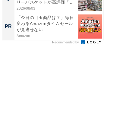
リーバスケットが高評価「使
は和の
わ...
が...
2026/08/03
2026/08/0
「今日の目玉商品は？」毎日
すべて
変わるAmazonタイムセール
るその
PR
PR
が見逃せない
Amazon
COCO VIL
Recommended by