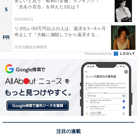
美しいと思う「昭和の女優」ランキング！
「吉永小百合」を抑えた1位は？
5
2025/04/21
リボ払い50万円以上の人は、返済を3～6ヶ月
停止して『大幅に減額してから返済する...
1位：青の洞窟（沖縄県）／73票
PR
渋谷法務総合事務所
沖縄本島恩納村の真栄田岬にある「青の洞窟」は、海水
Recommended by
の浸食によってできた半水面上の海蝕洞です。太陽光が
海底の白い砂に反射し、洞窟内部の水面が神秘的な青色
に輝くことから、この名が付きました。この幻想的な光
景は、ダイビングやシュノーケリングでしか体験できな
いため、マリンアクティビティのスポットとして絶大な
人気を誇ります。その美しさは国内外に広く知られ、
「絶景」の代名詞となっています。
回答者からは「洞窟内に差し込む太陽の光を受けて、鮮
注目の連載