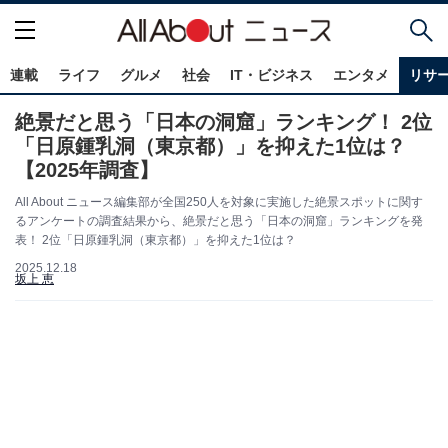
連載
ライフ
グルメ
社会
IT・ビジネス
エンタメ
リサ
絶景だと思う「日本の洞窟」ランキング！ 2位
「日原鍾乳洞（東京都）」を抑えた1位は？
【2025年調査】
All About ニュース編集部が全国250人を対象に実施した絶景スポットに関す
るアンケートの調査結果から、絶景だと思う「日本の洞窟」ランキングを発
表！ 2位「日原鍾乳洞（東京都）」を抑えた1位は？
2025.12.18
坂上 恵