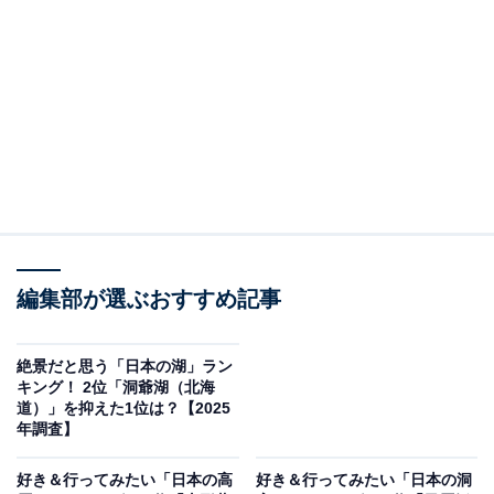
だと思う「日本の洞窟」ランキングの結果をご紹介しま
す。
＞10位までの全ランキング結果を見る
この記事の執筆者：
坂上 恵
All About ニュースの編集者。オールアバウトに入社後、SNSトレン
ドにフォーカスした記事執筆やSEOライティングの経験を経て、の
編集部が選ぶおすすめ記事
ちにAll About ニュースチームのメンバーに加入。現在は旅行・カル
...続きを読む
チャー・エンタメなどを中心に企画編集を担当。東京都出身。居酒
屋巡りとスポーツ観戦が生きがい。
絶景だと思う「日本の湖」ラン
調査概要
キング！ 2位「洞爺湖（北海
道）」を抑えた1位は？【2025
調査期間：2025年12月12日
年調査】
調査方法：インターネット調査
好き＆行ってみたい「日本の高
好き＆行ってみたい「日本の洞
調査対象：全国10〜60代の男女250人