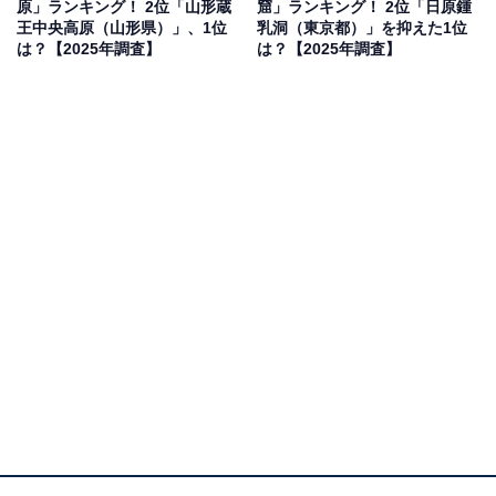
原」ランキング！ 2位「山形蔵
窟」ランキング！ 2位「日原鍾
王中央高原（山形県）」、1位
乳洞（東京都）」を抑えた1位
は？【2025年調査】
は？【2025年調査】
※本調査は全国250人を対象に実施したもので、結
果は回答者の意見を集計したものであり、全体の意
見を断定的に示すものではありません
2位：日原鍾乳洞（東京都）／26票
東京都西多摩郡奥多摩町にある日原鍾乳洞は、関東地方
最大級の鍾乳洞です。総延長は約1270メートルにも及
び、年間を通じて気温が一定（約11度）に保たれている
ため、夏は涼しく冬は暖かく感じられます。内部には、
石筍や石柱、洞窟サンゴなど、自然が作り出した神秘的
な造形美が広がっており、特に「新洞」の華麗な鍾乳石
群は見応えがあります。都心から比較的アクセスしやす
く、日帰り観光地として人気です。