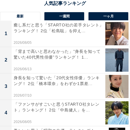
回答者からは「カラフルな光で照らされた広い鍾乳洞
最新
一週間
一ヶ月
は、雰囲気までも荘厳な感じがするから」（10代女性／
癒し系だと思う「STARTO社の若手タレント」
ランキング！ 2位「松島聡」を抑え...
東京都）、「ゲームの世界のような洞窟そのものだか
1
ら」（30代男性／東京都）、「東京にもこんな鍾乳洞が
2026/08/05
あるんだと新たな発見ができて嬉しかったから」（20代
「背まで高いと思わなかった」“身長を知って
女性／埼玉県）といった声が集まりました。
驚いた40代男性俳優”ランキング！ 1...
2
2026/06/13
身長を知って驚いた「20代女性俳優」ランキ
ング！ 2位「橋本環奈」をわずか1票差...
3
2026/07/10
「ファンサがすごいと思うSTARTO社タレン
ト」ランキング！ 2位「中島健人」を...
4
2026/08/05