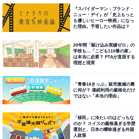
やかに青く輝く洞窟が絶景だから」（50代男性／大阪
『スパイダーマン：ブランド・
府）、「自然が作り出す光の芸術。洞窟内の海面が、外
ニュー・デイ』が「史上もっと
から差し込む太陽の光を反射して、驚くほど鮮やかなエ
も優しいヒーロー映画」になっ
メラルドグリーンからコバルトブルーに輝きます。水面
た理由。予習したい作品は？
の輝きと、洞窟内の神秘的な暗闇とのコントラストは、
まさに幻想的な世界です。洞窟内の水の美しさ、色彩の
20年間「駆け込み実績ゼロ」の
学校も…「こども110番の家」
鮮やかさ、そして体験型の神秘性において、群を抜いて
は本当に必要？ PTAが直面する
います。世界的に有名なイタリアのカプリ島の『青の洞
理想と現実
窟』にも匹敵する美しさで、日本の海食洞窟の最高峰と
言えます」（60代男性／青森県）、「海に差し込む太陽
「青春18きっぷ」販売激減の裏
光が反射し、洞窟内が青く発光するように見える日本屈
に何が？ 連続利用の厳格化だけ
指の絶景スポット。水面と壁が輝く“青い世界”は唯一無
ではない「本当の理由」
二」（30代男性／青森県）といった声が集まりました。
「移民」に冷たいのはどっちな
のか？ スイスの厳格過ぎる学歴
※回答者からのコメントは原文ママです
選別と、日本の曖昧過ぎる外国
人政策