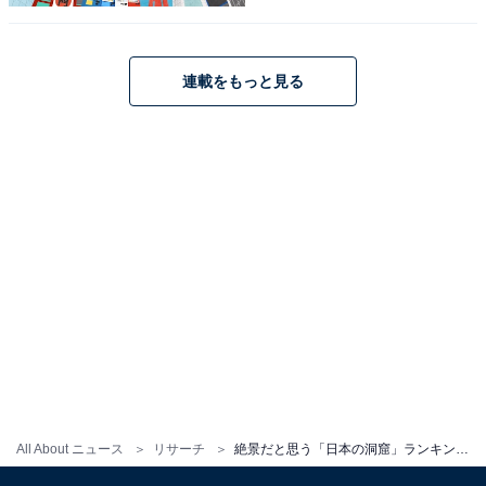
次ページ
10位までのランキング結果を見る
連載をもっと見る
All About ニュース
リサーチ
絶景だと思う「日本の洞窟」ランキング！ 2位「日原鍾乳洞（東京都）」を抑えた1位は？【2025年調査】
こちらもおすすめ