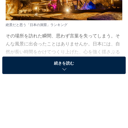
絶景だと思う「日本の洞窟」ランキング
その場所を訪れた瞬間、思わず言葉を失ってしまう。そ
んな風景に出会ったことはありませんか。日本には、自
然が長い時間をかけてつくり上げた、心を強く揺さぶる
絶景が各地に存在します。眺めるだけで癒やされる景色
続きを読む
もあれば、実際に足を運ぶことで感動が深まる場所もあ
ります。多くの人が「絶景だ」と感じ、いつか訪れてみ
たいと憧れる風景とは、いったいどのようなものなので
しょうか。
All About ニュース編集部では、2025年12月12日の期
間、全国10〜60代の男女250人を対象に、絶景スポット
に関するアンケートを実施しました。その中から、絶景