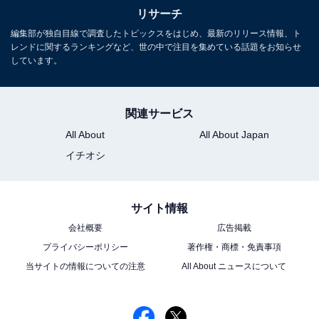
絶景だと思う「日本の高原」ランキング！ 2位
リサーチ
「乗鞍高原（長野県）」を抑えた1位は？
【2025年調査】
編集部が独自目線で調査したトピックスをはじめ、最新のリリース情報、ト
レンドに関するランキングなど、世の中で注目を集めている話題をお知らせ
しています。
関連サービス
All About
All About Japan
イチオシ
1
2
サイト情報
会社概要
広告掲載
プライバシーポリシー
著作権・商標・免責事項
当サイトの情報についての注意
All About ニュースについて