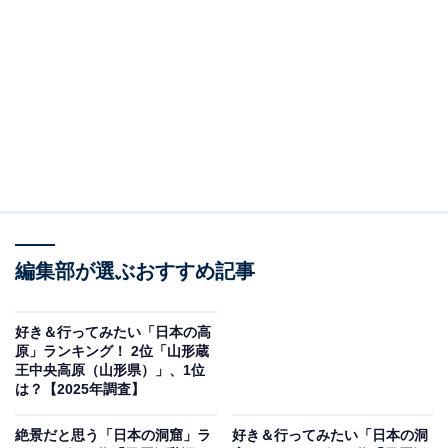
だと思う「日本の湖」ランキングの結果をご紹介しま
す。
＞9位までの全ランキング結果を見る
この記事の執筆者：
坂上 恵
All About ニュースの編集者。オールアバウトに入社後、SNSトレン
ドにフォーカスした記事執筆やSEOライティングの経験を経て、の
編集部が選ぶおすすめ記事
ちにAll About ニュースチームのメンバーに加入。現在は旅行・カル
...続きを読む
チャー・エンタメなどを中心に企画編集を担当。東京都出身。居酒
屋巡りとスポーツ観戦が生きがい。
好き＆行ってみたい「日本の高
調査概要
原」ランキング！ 2位「山形蔵
王中央高原（山形県）」、1位
調査期間：2025年12月12日
は？【2025年調査】
調査方法：インターネット調査
絶景だと思う「日本の洞窟」ラ
好き＆行ってみたい「日本の洞
調査対象：全国10〜60代の男女250人