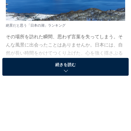
絶景だと思う「日本の湖」ランキング
その場所を訪れた瞬間、思わず言葉を失ってしまう。そ
んな風景に出会ったことはありませんか。日本には、自
然が長い時間をかけてつくり上げた、心を強く揺さぶる
絶景が各地に存在します。眺めるだけで癒やされる景色
続きを読む
もあれば、実際に足を運ぶことで感動が深まる場所もあ
ります。多くの人が「絶景だ」と感じ、いつか訪れてみ
たいと憧れる風景とは、いったいどのようなものなので
しょうか。
All About ニュース編集部では、2025年12月12日の期
間、全国10〜60代の男女250人を対象に、絶景スポット
に関するアンケートを実施しました。その中から、絶景