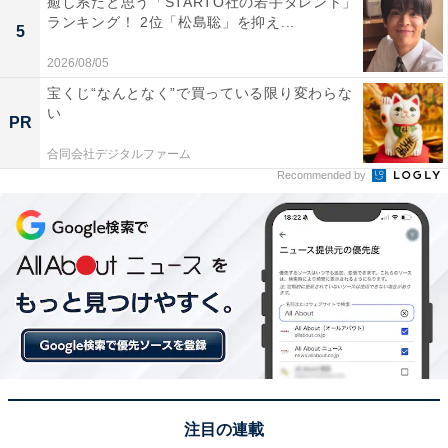
癒し系だと思う「STARTO社の若手タレント」
ランキング！ 2位「松島聡」を抑え...
5
2026/08/05
宝くじ“なんとなく”で買っている限り変わらな
い
1位：摩周湖（北海道）／59票
PR
合同会社デジタルファーム
北海道東部の阿寒摩周国立公園内にある摩周湖は、世界
Recommended by
有数の透明度を誇るカルデラ湖です。その透明度の高さ
から、「摩周ブルー」と呼ばれる神秘的な青色をたたえ
ています。深い霧に覆われることが多いため、「霧の摩
周湖」としても知られていますが、晴れた日に展望台か
ら眺める湖の美しさは格別です。周辺の自然は手付かず
のまま残されており、立ち入ることができないため、よ
り一層神秘的な雰囲気を醸し出しています。
回答者からは「透明度の高い摩周ブルーが神秘的で綺麗
注目の連載