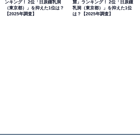
ンキング！ 2位「日原鍾乳洞
窟」ランキング！ 2位「日原鍾
（東京都）」を抑えた1位は？
乳洞（東京都）」を抑えた1位
【2025年調査】
は？【2025年調査】
※本調査は全国250人を対象に実施したもので、結
果は回答者の意見を集計したものであり、全体の意
見を断定的に示すものではありません
2位：洞爺湖（北海道）／56票
北海道の南西部に位置する洞爺湖は、約11万年前にでき
たとされるカルデラ湖です。湖の中央には中島という島
があり、独特の景観を作り出しています。周辺には温泉
街が広がり、温泉と美しい湖畔の風景が楽しめるリゾー
ト地としても人気です。特に、夏から秋にかけて毎晩開
催されるロングラン花火大会は有名で、湖面に映る花火
の光景はまさに絶景。四季を通じて様々なアクティビテ
ィが楽しめます。