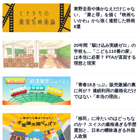
だから」（50代男性／大阪府）、「霧に包まれる日も多
東野圭吾や湊かなえだけじゃな
く、霧の摩周湖として幻想的な表情を見せるなど、訪れ
い、「業と罪」を描く『映画ち
るたびに違う絶景を楽しめる点が魅力」（40代男性／大
いかわ』から強く連想した映画
阪府）、「晴れたときの湖面の美しさが圧倒的だからで
8選
す」（20代女性／大阪府）といった声が集まりました。
20年間「駆け込み実績ゼロ」の
学校も…「こども110番の家」
は本当に必要？ PTAが直面する
※回答者からのコメントは原文ママです
理想と現実
次ページ
9位までのランキング結果を見る
「青春18きっぷ」販売激減の裏
に何が？ 連続利用の厳格化だけ
ではない「本当の理由」
「移民」に冷たいのはどっちな
のか？ スイスの厳格過ぎる学歴
選別と、日本の曖昧過ぎる外国
人政策