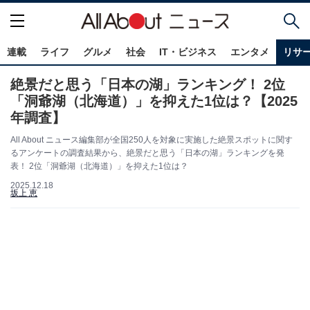
連載
ライフ
グルメ
社会
IT・ビジネス
エンタメ
リサ
絶景だと思う「日本の湖」ランキング！ 2位
「洞爺湖（北海道）」を抑えた1位は？【2025
年調査】
All About ニュース編集部が全国250人を対象に実施した絶景スポットに関す
るアンケートの調査結果から、絶景だと思う「日本の湖」ランキングを発
表！ 2位「洞爺湖（北海道）」を抑えた1位は？
2025.12.18
坂上 恵