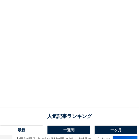
最新
一週間
一ヶ月