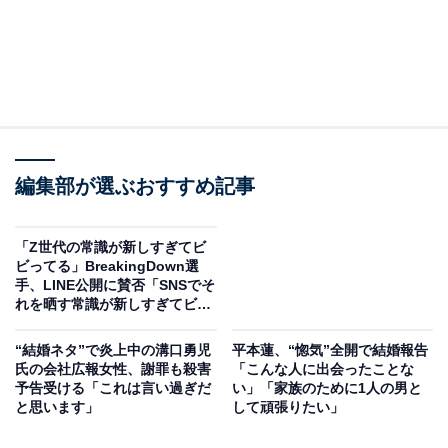
編集部が選ぶおすすめ記事
「Z世代の常識が新しすぎてビ
ビってる」BreakingDown選
手、LINE公開に賛否「SNSでそ
れを晒す常識が新しすぎてビビ
ってる」
“結婚ネタ”で炎上中の溝口勇児
平本蓮、“惚気”全開で結婚報告
氏の会社広報女性、謝罪も殺害
「こんな人に出会ったことな
予告受ける「これは言い過ぎだ
い」「家族のために1人の男と
と思います」
して頑張りたい」