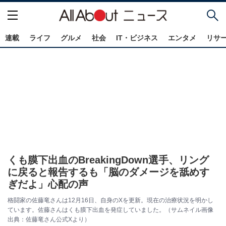
連載
ライフ
グルメ
社会
IT・ビジネス
エンタメ
リサ
くも膜下出血のBreakingDown選手、リング
に戻ると報告するも「脳のダメージを舐めす
ぎだよ」心配の声
格闘家の佐藤竜さんは12月16日、自身のXを更新。現在の治療状況を明かし
ています。佐藤さんはくも膜下出血を発症していました。（サムネイル画像
出典：佐藤竜さん公式Xより）