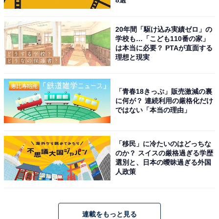
8選
20年間「駆け込み実績ゼロ」の
学校も…「こども110番の家」
は本当に必要？ PTAが直面する
理想と現実
「青春18きっぷ」販売激減の裏
に何が？ 連続利用の厳格化だけ
ではない「本当の理由」
「移民」に冷たいのはどっちな
のか？ スイスの厳格過ぎる学歴
選別と、日本の曖昧過ぎる外国
人政策
連載をもっと見る