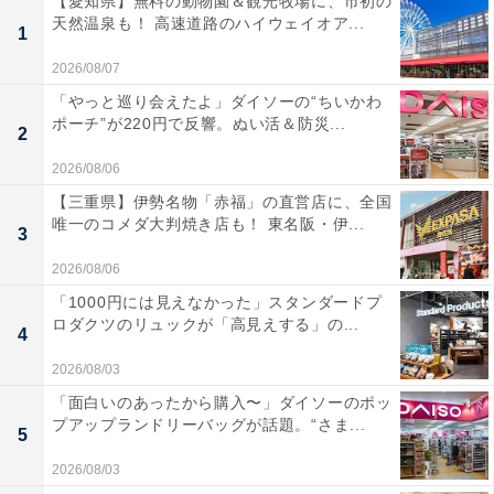
【愛知県】無料の動物園＆観光牧場に、市初の
天然温泉も！ 高速道路のハイウェイオア...
1
2026/08/07
「やっと巡り会えたよ」ダイソーの“ちいかわ
ポーチ”が220円で反響。ぬい活＆防災...
2
2026/08/06
【三重県】伊勢名物「赤福」の直営店に、全国
唯一のコメダ大判焼き店も！ 東名阪・伊...
3
2026/08/06
「1000円には見えなかった」スタンダードプ
ロダクツのリュックが「高見えする」の...
4
2026/08/03
「面白いのあったから購入〜」ダイソーのポッ
プアップランドリーバッグが話題。“さま...
5
2026/08/03