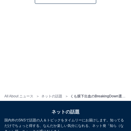
All About ニュース
ネットの話題
くも膜下出血のBreakingDown選手、リングに戻ると報告するも「脳のダメージを舐めすぎだよ」心配の声
ネットの話題
国内外のSNSで話題の人＆トピックをタイムリーにお届けします。知ってる
だけでちょっと得する、なんだか楽しい気分になれる、ネット発「知ら（な