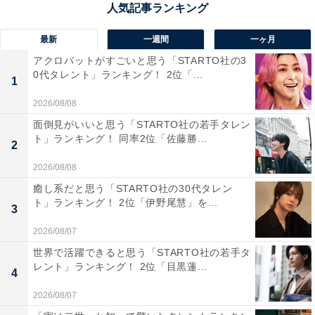
大手企業のオフィスもあり、交通のアクセスも良いので
人気があります」（60代男性／兵庫県）、「福岡市内で
最新
一週間
一ヶ月
も、高級住宅街で閑静しているイメージがあるから」
アクロバットがすごいと思う「STARTO社の3
0代タレント」ランキング！ 2位「...
（20代女性／京都府）、「有名医師・経営者・芸能関係
1
者が住むと言われるし高級マンションが多い ・グルメ＆
2026/08/08
カフェの質が高い」（50代男性／神奈川県）といった声
面倒見がいいと思う「STARTO社の若手タレン
が集まりました。
ト」ランキング！ 同率2位「佐藤勝...
2
2026/08/08
癒し系だと思う「STARTO社の30代タレン
ト」ランキング！ 2位「伊野尾慧」を...
3
2026/08/07
世界で活躍できると思う「STARTO社の若手タ
レント」ランキング！ 2位「目黒蓮...
4
2026/08/07