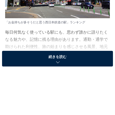
「お金持ちが多そうだと思う西日本鉄道の駅」ランキング
毎日何気なく使っている駅にも、思わず誰かに語りたく
なる魅力や、記憶に残る理由があります。通勤・通学で
助けられた利便性、旅の始まりを感じさせる風景、地元
ならではの空気感。評価は数字だけでは語れません。利
続きを読む
用者の実感が集まると、駅の“本当の評価”が浮かび上が
ります。今回は、そんな視点から注目を集めた西日本鉄
道の駅に迫ります。
All About ニュース編集部では、2025年12月12日、全国
10〜70代の男女250人を対象に、西日本鉄道に関するア
ンケート実施しました。その中から、「お金持ちが多そ
うだと思う西日本鉄道の駅」ランキングの結果をご紹介