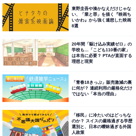
て、高級ブランド店や洗練されたレストラン、上質なカ
東野圭吾や湊かなえだけじゃな
フェやバーが集まるエリアだから」（50代男性／広島
い、「業と罪」を描く『映画ち
県）、「高級ホテルがある、もしくは高級なマンション
いかわ』から強く連想した映画
がある」（20代男性／京都府）といった声が集まりまし
8選
た。
20年間「駆け込み実績ゼロ」の
学校も…「こども110番の家」
は本当に必要？ PTAが直面する
※回答者からのコメントは原文ママです
理想と現実
次ページ
10位までのランキング結果を見る
「青春18きっぷ」販売激減の裏
に何が？ 連続利用の厳格化だけ
ではない「本当の理由」
「移民」に冷たいのはどっちな
のか？ スイスの厳格過ぎる学歴
選別と、日本の曖昧過ぎる外国
人政策