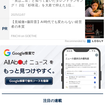
「実は二世」と知って驚いたタレントランキン
グ！ 2位「杉咲花」を大差で抑えた1位...
5
2025/11/07
【見城徹×藤田晋】AI時代でも変わらない経営
者の本質
1位：西鉄福岡（天神）／61票
PR
FINCHI on GOETHE
西鉄福岡（天神）駅は、福岡で最も地価が高いエリアの
Recommended by
1つであり、高級デパートやブランドショップが集まる
商業の中心地です。都市の中心に住むこと自体がステー
タスと見なされ、高層マンションやタワーマンションに
住む富裕層が多いイメージがあります。経済活動の中心
地であるため、経営者や高所得者が集まりやすいという
背景も、このランキングの結果につながっています。
回答者からは「土地の価格も高いし、物価も割高感ある
から」（40代女性／長崎県）、「福岡の中心地にあっ
注目の連載