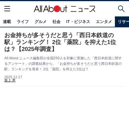
連載
ライフ
グルメ
社会
IT・ビジネス
エンタメ
リサ
お金持ちが多そうだと思う「西日本鉄道の
駅」ランキング！ 2位「薬院」を抑えた1位
は？【2025年調査】
All About ニュース編集部が全国250人を対象に実施した「西日本鉄道に関す
るアンケート」の調査結果から、「お金持ちが多そうだと思う西日本鉄道の
駅」ランキングを発表！ 2位「薬院」を抑えた1位は？
2025.12.17
坂上 恵