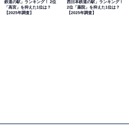
鉄道の駅」ランキング！ 2位
西日本鉄道の駅」ランキング！
※本調査は全国250人を対象に実施したもので、結
「高宮」を抑えた1位は？
2位「薬院」を抑えた1位は？
【2025年調査】
【2025年調査】
果は回答者の意見を集計したものであり、全体の意
見を断定的に示すものではありません
2位：薬院／40票
薬院駅周辺は、福岡市内の主要なビジネス街や高級住宅
街に近く、洗練された雰囲気を持つエリアです。おしゃ
れなブティックや高級マンションが多く、住居の価格帯
も高めであることから、富裕層が多く住んでいるという
イメージがあります。交通の便がよいだけでなく、上質
な生活環境が整っているため、経済的に余裕のある人々
から選ばれていると考えられます。
回答者からは「おしゃれな雰囲気で、高級住宅街が多く