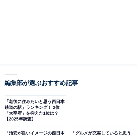
します。
＞10位までの全ランキング結果を見る
この記事の執筆者：
坂上 恵
All About ニュースの編集者。オールアバウトに入社後、SNSトレン
ドにフォーカスした記事執筆やSEOライティングの経験を経て、の
ちにAll About ニュースチームのメンバーに加入。現在は旅行・カル
...続きを読む
チャー・エンタメなどを中心に企画編集を担当。東京都出身。居酒
編集部が選ぶおすすめ記事
屋巡りとスポーツ観戦が生きがい。
調査概要
「老後に住みたいと思う西日本
鉄道の駅」ランキング！ 2位
調査期間：2025年12月12日
「太宰府」を抑えた1位は？
調査方法：インターネット調査
【2025年調査】
調査対象：全国10〜70代の男女250人
「治安が良いイメージの西日本
「グルメが充実していると思う