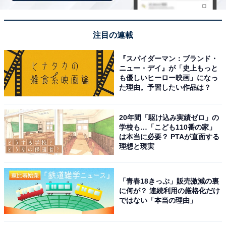
深い山々に囲まれており、都会の喧騒から離れて、心ゆ
くまで自然と温泉の恵みを堪能したい人にとって最高の
隠れ家です。
注目の連載
回答者からは「渓谷の自然の美しさを楽しんだり、ゲル
『スパイダーマン：ブランド・
ニュー・デイ』が「史上もっと
マニウム泉に入ったりしたいから」（50代女性／埼玉
も優しいヒーロー映画」になっ
県）、「和歌山の穴場的スポットなので、熊野をゆっく
た理由。予習したい作品は？
り堪能してみたい」（50代男性／沖縄県）、「四季の美
しさ、温泉の癒しが期待大。山々や高田川って、穏やか
20年間「駆け込み実績ゼロ」の
学校も…「こども110番の家」
で安らげそう」（40代女性／長崎県）といった声が集ま
は本当に必要？ PTAが直面する
りました。
理想と現実
※回答者からのコメントは原文ママです
「青春18きっぷ」販売激減の裏
に何が？ 連続利用の厳格化だけ
ではない「本当の理由」
次ページ
9位までのランキング結果を見る