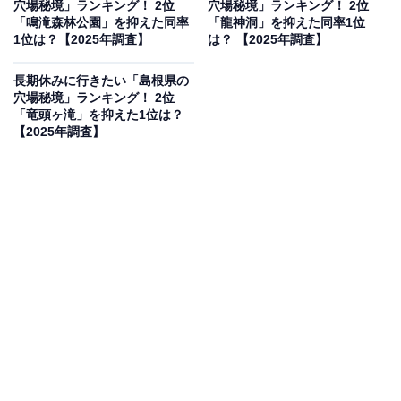
穴場秘境」ランキング！ 2位
穴場秘境」ランキング！ 2位
※本調査は全国250人を対象に実施したもので、結
「鳴滝森林公園」を抑えた同率
「龍神洞」を抑えた同率1位
1位は？【2025年調査】
は？ 【2025年調査】
果は回答者の意見を集計したものであり、全体の意
見を断定的に示すものではありません
長期休みに行きたい「島根県の
穴場秘境」ランキング！ 2位
「竜頭ヶ滝」を抑えた1位は？
【2025年調査】
2位：桑ノ木の滝／57票
和歌山県新宮市に位置する桑ノ木の滝（くわのきのた
き）は、紀伊半島南部の豊かな自然に囲まれた秘境の滝
です。落差は約21mあり、岩肌を滑るように流れ落ちる
姿が美しいとされています。滝壺の近くまで遊歩道が整
備されており、間近でその迫力ある姿を見学可能。滝の
周囲は深い森に覆われており、清涼な空気と水の音に癒
やされます。特に夏場は涼を求めるのに最適な場所で、
知る人ぞ知るパワースポットとしても人気です。