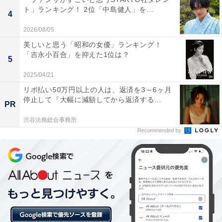
ト」ランキング！ 2位「中島健人」を...
4
2026/08/05
美しいと思う「昭和の女優」ランキング！
「吉永小百合」を抑えた1位は？
5
2025/04/21
リボ払い50万円以上の人は、返済を3～6ヶ月
停止して『大幅に減額してから返済する...
PR
1位：雲取温泉渓谷／64票
渋谷法務総合事務所
Recommended by
1位は雲取温泉渓谷でした。 和歌山県新宮市にある雲取
温泉渓谷は、熊野古道の一部である小辺路からほど近
い、秘境感あふれる温泉地です。温泉は高田川のほとり
に湧き、青みがかった乳白色のアルカリ性単純泉が特
徴。施設に併設された岩組みの露天風呂では、大自然の
中で開放的な入浴体験が楽しめます。周囲は手つかずの