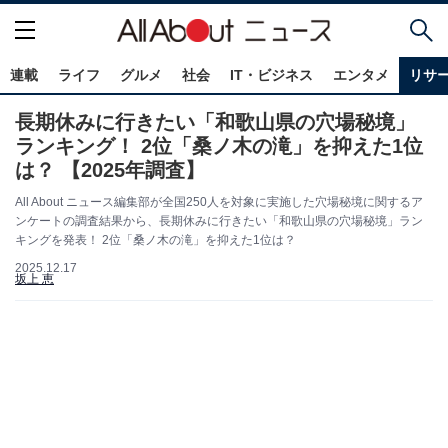
連載
ライフ
グルメ
社会
IT・ビジネス
エンタメ
リサ
長期休みに行きたい「和歌山県の穴場秘境」
ランキング！ 2位「桑ノ木の滝」を抑えた1位
は？ 【2025年調査】
All About ニュース編集部が全国250人を対象に実施した穴場秘境に関するア
ンケートの調査結果から、長期休みに行きたい「和歌山県の穴場秘境」ラン
キングを発表！ 2位「桑ノ木の滝」を抑えた1位は？
2025.12.17
坂上 恵