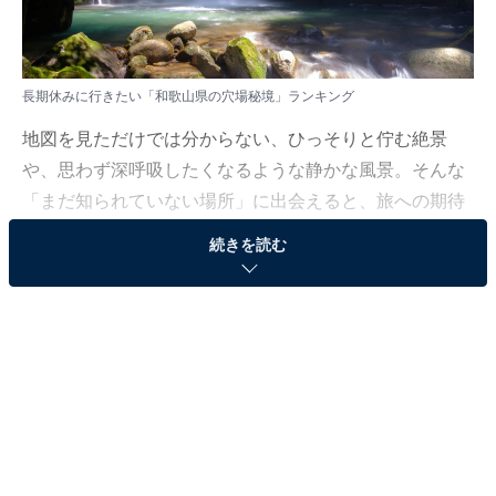
長期休みに行きたい「和歌山県の穴場秘境」ランキング
地図を見ただけでは分からない、ひっそりと佇む絶景
や、思わず深呼吸したくなるような静かな風景。そんな
「まだ知られていない場所」に出会えると、旅への期待
がぐっと高まりますよね。長い休みだからこそ訪れてみ
続きを読む
たい、心が解きほぐされるような穴場の秘境。その魅力
に触れられるスポットは、どこにあるのでしょうか。
All About ニュース編集部では、2025年12月8〜9日の期
間、全国10〜60代の男女250人を対象に、穴場秘境に関
するアンケートを実施しました。
その中から、長期休みに行きたい「和歌山県の穴場秘