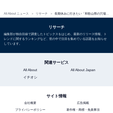
All About ニュース
リサーチ
長期休みに行きたい「和歌山県の穴場秘境」ランキング！ 2位「桑ノ木の滝」を抑えた1位は？ 【2025年調査】
リサーチ
編集部が独自目線で調査したトピックスをはじめ、最新のリリース情報、ト
レンドに関するランキングなど、世の中で注目を集めている話題をお知らせ
しています。
1
2
関連サービス
All About
All About Japan
イチオシ
サイト情報
会社概要
広告掲載
プライバシーポリシー
著作権・商標・免責事項