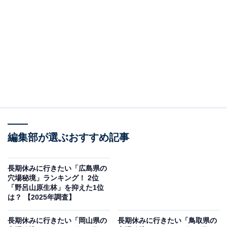
境」ランキングの結果をご紹介します。
＞9位までの全ランキング結果を見る
この記事の執筆者：
坂上 恵
All About ニュースの編集者。オールアバウトに入社後、SNSトレン
ドにフォーカスした記事執筆やSEOライティングの経験を経て、の
ちにAll About ニュースチームのメンバーに加入。現在は旅行・カル
...続きを読む
チャー・エンタメなどを中心に企画編集を担当。東京都出身。居酒
編集部が選ぶおすすめ記事
屋巡りとスポーツ観戦が生きがい。
調査概要
長期休みに行きたい「広島県の
穴場秘境」ランキング！ 2位
調査期間：2025年12月8〜9日
「野呂山原生林」を抑えた1位
調査方法：インターネット調査
は？ 【2025年調査】
調査対象：全国10〜60代の男女250人
長期休みに行きたい「岡山県の
長期休みに行きたい「鳥取県の