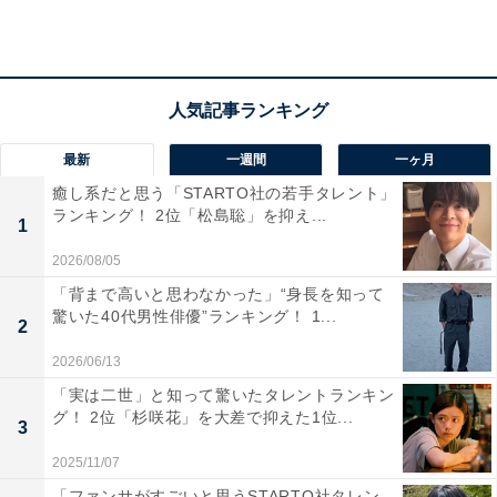
回答者からは「時間がゆっくり流れる唯一無二の雰囲気
が味わえるから」（30代女性／東京都）、「桑ノ木の滝
は、落差は大きくないものの水の透明度が非常に高く、
森に囲まれた静かな空間が広がる和歌山の隠れた名所だ
と感じ選びました。アクセスがやや不便で観光客が少な
最新
一週間
一ヶ月
いため、秘境らしい落ち着いた雰囲気の中で自然を満喫
癒し系だと思う「STARTO社の若手タレント」
できます。滝壺の美しさは写真以上で、長期休みを使っ
ランキング！ 2位「松島聡」を抑え...
1
てゆっくり癒されたいスポットとして魅力的でした」
2026/08/05
（20代男性／愛媛県）、「神秘的で、デジタルデトック
「背まで高いと思わなかった」“身長を知って
スが出来そうなため」（20代女性／神奈川県）といった
驚いた40代男性俳優”ランキング！ 1...
2
声が集まりました。
2026/06/13
「実は二世」と知って驚いたタレントランキン
グ！ 2位「杉咲花」を大差で抑えた1位...
3
2025/11/07
「ファンサがすごいと思うSTARTO社タレン