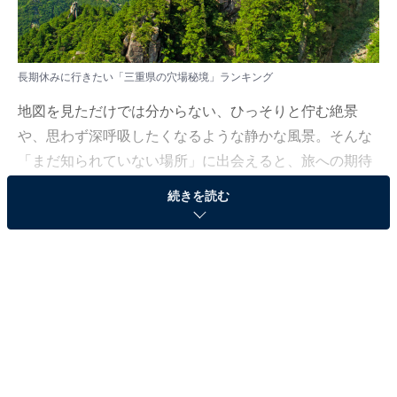
長期休みに行きたい「三重県の穴場秘境」ランキング
地図を見ただけでは分からない、ひっそりと佇む絶景
や、思わず深呼吸したくなるような静かな風景。そんな
「まだ知られていない場所」に出会えると、旅への期待
がぐっと高まりますよね。長い休みだからこそ訪れてみ
続きを読む
たい、心が解きほぐされるような穴場の秘境。その魅力
に触れられるスポットは、どこにあるのでしょうか。
All About ニュース編集部では、2025年12月8〜9日の期
間、全国10〜60代の男女250人を対象に、穴場秘境に関
するアンケートを実施しました。
その中から、長期休みに行きたい「三重県の穴場秘境」