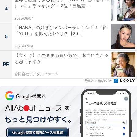
1位：赤目四十八滝／87票
レント」ランキング！ 2位「目黒蓮...
4
三重県名張市にあるこの渓谷には、大小さまざまな滝が
2026/08/07
連なり、その数は通称「四十八滝」と呼ばれています。
「HANA」の好きなメンバーランキング！ 2位
「YURI」を抑えた1位は？【20...
なかでも特に美しい五つの滝は「赤目五瀑」と称され、
5
不動滝・千手滝・布曳滝・荷担滝・琵琶滝がその代表で
2026/07/24
す。赤目四十八滝は国の名勝にも指定されています。渓
【宝くじ】このままの買い方で、本当に当たる
谷沿いには遊歩道が整備されており、滝を巡りながら自
と思いますか
PR
然を楽しめるハイキングコースとして親しまれていま
合同会社デジタルファーム
す。
Recommended by
回答者からは「滝が連続していて歩くだけで涼しく、観
光地ほど混まないので静かに自然を満喫できるから」
（30代女性／東京都）、「赤目四十八滝は、連続する大
小さまざまな滝と渓谷の美しさが際立つ三重県の代表的
な秘境で、長時間散策しても飽きない点が魅力で選びま