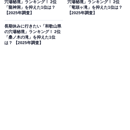
穴場秘境」ランキング！ 2位
穴場秘境」ランキング！ 2位
※本調査は全国250人を対象に実施したもので、結
「龍神洞」を抑えた1位は？
「竜頭ヶ滝」を抑えた1位は？
【2025年調査】
【2025年調査】
果は回答者の意見を集計したものであり、全体の意
見を断定的に示すものではありません
長期休みに行きたい「和歌山県
の穴場秘境」ランキング！ 2位
「桑ノ木の滝」を抑えた1位
は？ 【2025年調査】
2位：御在所岳裏道渓谷／41票
2位は「御在所岳裏道渓谷」でした。御在所岳（ござい
しょだけ）の東麓に位置し、清らかな水の流れと巨岩、
奇岩が織りなす美しい渓谷です。四季折々の豊かな自然
景観が楽しめ、特に秋の紅葉は見事。登山道としても整
備されており、御在所岳山頂へと続く道筋には不動滝、
大黒滝など数多くの滝や滝壺が点在しています。
回答者からは「自然に囲まれてリラックスしたい」（50
代男性／徳島県）、「自然を身近に感じながら散策でき