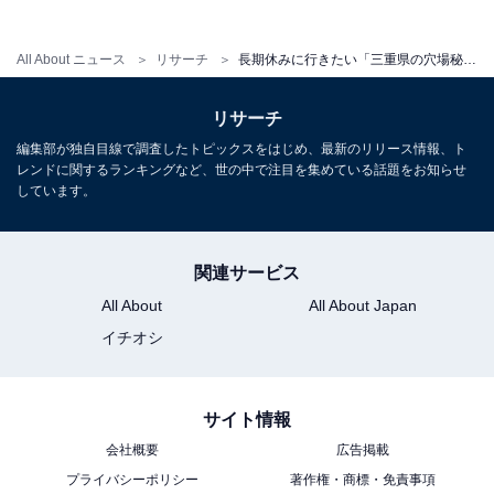
All About ニュース
リサーチ
長期休みに行きたい「三重県の穴場秘境」ランキング！ 2位「御在所裏道渓谷」を抑えた1位は？ 【2025年調査】
リサーチ
1
2
編集部が独自目線で調査したトピックスをはじめ、最新のリリース情報、ト
レンドに関するランキングなど、世の中で注目を集めている話題をお知らせ
しています。
関連サービス
All About
All About Japan
イチオシ
サイト情報
会社概要
広告掲載
プライバシーポリシー
著作権・商標・免責事項