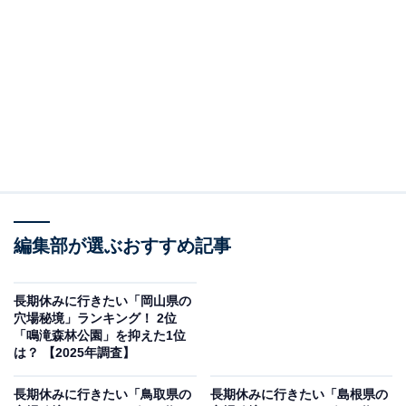
ランキングの結果をご紹介します。
＞10位までの全ランキング結果を見る
この記事の執筆者：
坂上 恵
All About ニュースの編集者。オールアバウトに入社後、SNSトレン
ドにフォーカスした記事執筆やSEOライティングの経験を経て、の
ちにAll About ニュースチームのメンバーに加入。現在は旅行・カル
...続きを読む
チャー・エンタメなどを中心に企画編集を担当。東京都出身。居酒
編集部が選ぶおすすめ記事
屋巡りとスポーツ観戦が生きがい。
調査概要
長期休みに行きたい「岡山県の
穴場秘境」ランキング！ 2位
調査期間：2025年12月8〜9日
「鳴滝森林公園」を抑えた1位
調査方法：インターネット調査
は？ 【2025年調査】
調査対象：全国10〜60代の男女250人
長期休みに行きたい「鳥取県の
長期休みに行きたい「島根県の