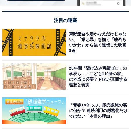
した。遊歩道を歩くごとに景色が変わり、深い山の中に
入り込んだような感覚が味わえます。自然が豊かでマイ
ナスイオンも感じられ、長期休みに体を動かしながらリ
注目の連載
フレッシュするには最適の場所です」（20代男性／愛媛
県）、「大小さまざまな滝を一度に楽しめる景色に魅力
東野圭吾や湊かなえだけじゃな
い、「業と罪」を描く『映画ち
を感じたから。森の中を歩きながら滝巡りができて、空
いかわ』から強く連想した映画
気も澄んでいそうだと思った。日常から少し離れてリフ
8選
レッシュできそうな場所だと感じたため選んだ」（30代
女性／秋田県）といった声が集まりました。
20年間「駆け込み実績ゼロ」の
学校も…「こども110番の家」
は本当に必要？ PTAが直面する
理想と現実
※回答者からのコメントは原文ママです
「青春18きっぷ」販売激減の裏
次ページ
10位までのランキング結果を見る
に何が？ 連続利用の厳格化だけ
ではない「本当の理由」