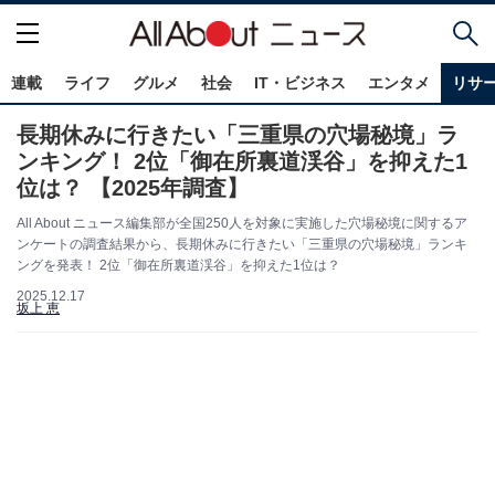
連載
ライフ
グルメ
社会
IT・ビジネス
エンタメ
リサ
長期休みに行きたい「三重県の穴場秘境」ラ
ンキング！ 2位「御在所裏道渓谷」を抑えた1
位は？ 【2025年調査】
All About ニュース編集部が全国250人を対象に実施した穴場秘境に関するア
ンケートの調査結果から、長期休みに行きたい「三重県の穴場秘境」ランキ
ングを発表！ 2位「御在所裏道渓谷」を抑えた1位は？
2025.12.17
坂上 恵