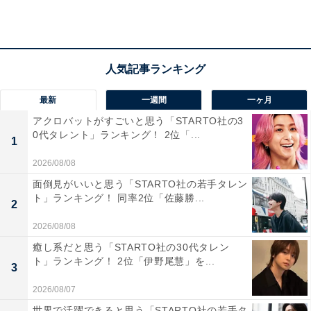
そうだと思うからです」（30代女性／宮城県）、「すご
く景色が綺麗だから」（50代女性／兵庫県）といった声
が集まりました。
最新
一週間
一ヶ月
アクロバットがすごいと思う「STARTO社の3
0代タレント」ランキング！ 2位「...
1
2026/08/08
面倒見がいいと思う「STARTO社の若手タレン
ト」ランキング！ 同率2位「佐藤勝...
2
2026/08/08
癒し系だと思う「STARTO社の30代タレン
ト」ランキング！ 2位「伊野尾慧」を...
3
2026/08/07
世界で活躍できると思う「STARTO社の若手タ