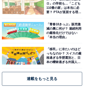
ロ」の学校も…「こども
110番の家」は本当に必
要？ PTAが直面する理想
と現実
「青春18きっぷ」販売激
減の裏に何が？ 連続利用
の厳格化だけではない
「本当の理由」
「移民」に冷たいのはど
っちなのか？ スイスの厳
格過ぎる学歴選別と、日
本の曖昧過ぎる外国人政
策
連載をもっと見る