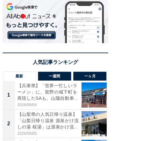
最新
一週間
一ヶ月
【兵庫県】「世界一忙しいラ
「気に
ーメン」に、龍野の城下町を
る〜」3
1
1
再現したSAも。山陽自動車
バー」
道...
好...
2026/08/04
2026/07/3
【山梨県の人気日帰り温泉】
【三重
「山梨日帰り温泉 源泉かけ流
「鈴鹿天
2
2
しの湯 桜湯」は源泉かけ流...
は100
2026/08/05
2026/08/0