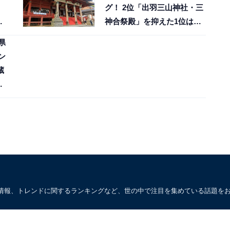
グ！ 2位「出羽三山神社・三
5
神合祭殿」を抑えた1位は？
【2025年調査】
県
ン
蔵
5
情報、トレンドに関するランキングなど、世の中で注目を集めている話題を