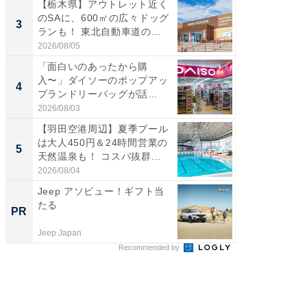
【栃木県】アウトレット近く
「ミニオ
のSAに、600㎡の広々ドッグ
ッグ！ 
3
3
ランも！ 東北自動車道の...
ど、夏限
2026/08/05
2026/08/0
「面白いのあったから購
ステラ
入〜」ダイソーのポップアッ
詰め放題
4
4
プランドリーバッグが話
00円で「
題。“さま...
2026/08/03
2026/08/0
【羽田空港周辺】夏季プール
【埼玉
は大人450円＆24時間営業の
「行田天
5
5
天然温泉も！ コスパ抜群...
は和の
が...
2026/08/04
2026/08/0
Jeep アソビュー！ギフト当
【銀座】
たる
の贅沢
PR
PR
Jeep Japan
ReFa GIN
Recommended by