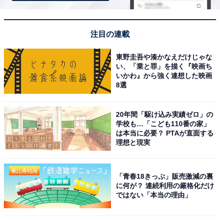
※回答者のコメントは原文ママです
注目の連載
10位までの全ランキング結果を見
次ページ
東野圭吾や湊かなえだけじゃな
る
い、「業と罪」を描く『映画ち
いかわ』から強く連想した映画
8選
20年間「駆け込み実績ゼロ」の
学校も…「こども110番の家」
は本当に必要？ PTAが直面する
理想と現実
「青春18きっぷ」販売激減の裏
に何が？ 連続利用の厳格化だけ
ではない「本当の理由」