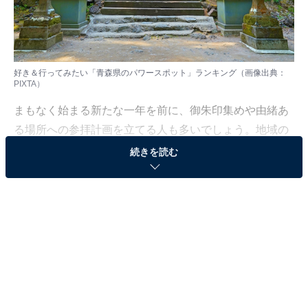
好き＆行ってみたい「青森県のパワースポット」ランキング（画像出典：
PIXTA）
まもなく始まる新たな一年を前に、御朱印集めや由緒あ
る場所への参拝計画を立てる人も多いでしょう。地域の
歴史や文化を深く感じさせるこれらの場所で、地元住民
続きを読む
はもちろん遠方からも人々を惹きつける、特に支持を集
めるスポットとはどこでしょうか。
All About ニュース編集部は12月5日、全国10～60代の男
女250人を対象に「好きなパワースポット」に関する独
自のアンケート調査を実施しました。今回はその中か
ら、好き＆行ってみたい「青森県のパワースポット」を
紹介します！