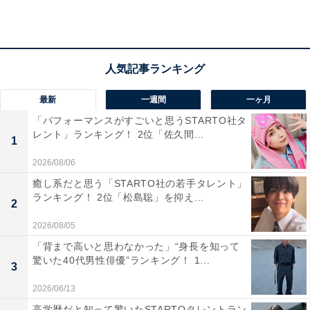
ら」（20代女性／千葉県）、「湖に願いを込めた紙を投
げる『おより紙』の占いがやりたい」（40代女性／長崎
県）、「有名ながら一度も足を訪れたことがないため」
（40代男性／東京都）などのコメントがありました。
最新
一週間
一ヶ月
「パフォーマンスがすごいと思うSTARTO社タ
レント」ランキング！ 2位「佐久間...
1
2026/08/06
癒し系だと思う「STARTO社の若手タレント」
ランキング！ 2位「松島聡」を抑え...
2
2026/08/05
「背まで高いと思わなかった」“身長を知って
驚いた40代男性俳優”ランキング！ 1...
3
2026/06/13
高学歴だと知って驚いたSTARTOタレントラン