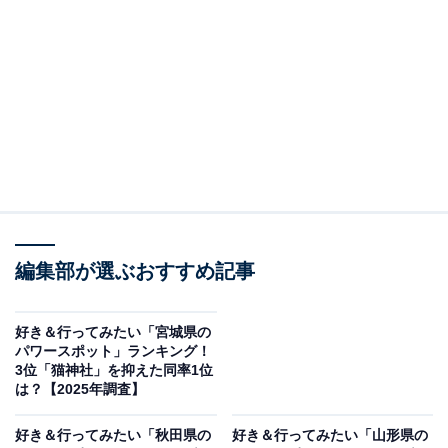
＞10位までの全ランキング結果を見る
この記事の執筆者：
坂上 恵
All About ニュースの編集者。オールアバウトに入社後、SNSトレン
ドにフォーカスした記事執筆やSEOライティングの経験を経て、の
ちにAll About ニュースチームのメンバーに加入。現在は旅行・カル
...続きを読む
チャー・エンタメなどを中心に企画編集を担当。東京都出身。居酒
屋巡りとスポーツ観戦が生きがい。
編集部が選ぶおすすめ記事
調査概要
好き＆行ってみたい「宮城県の
調査期間：2025年12月5日
パワースポット」ランキング！
調査方法：インターネット調査
3位「猫神社」を抑えた同率1位
は？【2025年調査】
回答者属性：全国10～60代の男女250人（10代：2
人、20代：53人、30代：72人、40代：71人、50
好き＆行ってみたい「秋田県の
好き＆行ってみたい「山形県の
代：41人、60代：11人）