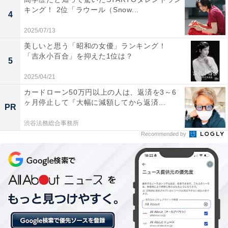
1位：恐山霊場／恐山菩提寺／50票
キング！ 2位「ラウール（Snow...
4
2025/07/13
1位は「恐山霊場／恐山菩提寺」でした。日本三大霊場
美しいと思う「昭和の女優」ランキング！
の一つに数えられる恐山は、死者の魂が集まる場所とさ
「吉永小百合」を抑えた1位は？
5
れ、独特の地形と硫黄の香りに包まれた神秘的な空間が
広がります。恐山菩提寺や周辺の地獄谷・極楽浜など、
2025/04/21
スピリチュアルな雰囲気を味わえる場所として支持を集
カードローン50万円以上の人は、返済を3～6
ヶ月停止して『大幅に減額してから返済...
めました。
PR
渋谷法務総合事務所
回答者のコメントを見ると「怖いものは苦手ですが、恐
Recommended by
山は行ってみたい気がします。実際行くとなったら怖気
付くかもしれませんが興味はあります」（40代女性／岩
手県）、「古くから霊峰と崇められているから」（40代
男性／神奈川県）、「オカルトが好きで雰囲気を味わい
たいから」（30代女性／宮城県）といった声がありまし
た。