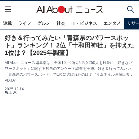
連載
ライフ
グルメ
社会
IT・ビジネス
エンタメ
リサ
好き＆行ってみたい「青森県のパワースポッ
ト」ランキング！ 2位「十和田神社」を抑えた
1位は？【2025年調査】
All About ニュース編集部は、全国10～60代の男女250人を対象に「好きなパ
ワースポット」に関する独自のアンケート調査を実施。好き＆行ってみたい
「青森県のパワースポット」で1位に選ばれたのは？（サムネイル画像出典：
PIXTA）
2025.12.14
坂上 恵