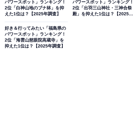
パワースポット」ランキング！
パワースポット」ランキング！
2位「白神山地のブナ林」を抑
2位「出羽三山神社・三神合祭
えた1位は？【2025年調査】
殿」を抑えた1位は？【2025年
※本調査は全国250人を対象に実施したもので、結
調査】
果は回答者の意見を集計したものであり、全体の意
好き＆行ってみたい「福島県の
パワースポット」ランキング！
見を断定的に示すものではありません
2位「海雲山慈眼院高蔵寺」を
抑えた1位は？【2025年調査】
2位：十和田神社／49票
2位は「十和田神社」でした。十和田湖の湖畔に鎮座す
る十和田神社は、坂上田村麻呂によって創建されたと伝
わる歴史ある社。杉木立に囲まれた参道は神聖な雰囲気
に包まれ、湖のエネルギーと調和する癒しの空間とし
て、多くの参拝客が訪れます。
回答者からは「十和田湖への観光ついでに行けそうだか