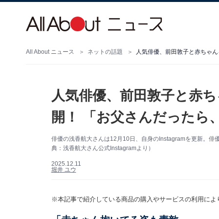
All About ニュース
ネットの話題
人気俳優、前田敦子と赤ちゃん
人気俳優、前田敦子と赤ち
開！ 「お父さんだったら
俳優の浅香航大さんは12月10日、自身のInstagramを更
典：浅香航大さん公式Instagramより）
2025.12.11
堀井 ユウ
※本記事で紹介している商品の購入やサービスの利用によ