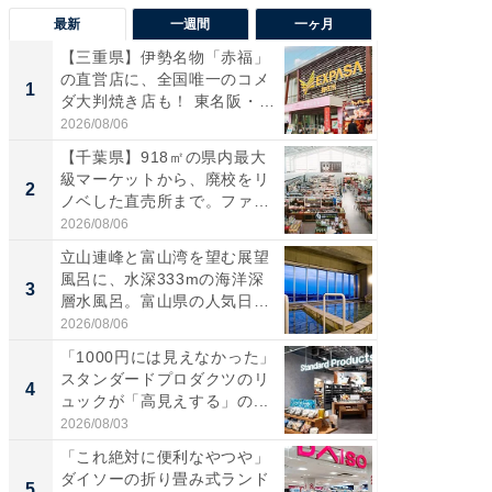
最新
一週間
一ヶ月
【三重県】伊勢名物「赤福」
【兵庫
の直営店に、全国唯一のコメ
ーメン
1
1
ダ大判焼き店も！ 東名阪・
再現した
伊...
道...
2026/08/06
2026/08/0
【千葉県】918㎡の県内最大
【三重
級マーケットから、廃校をリ
の直営
2
2
ノベした直売所まで。ファ
ダ大判焼
ー...
伊...
2026/08/06
2026/08/0
立山連峰と富山湾を望む展望
【千葉県
風呂に、水深333mの海洋深
級マー
3
3
層水風呂。富山県の人気日
ノベし
帰...
ー...
2026/08/06
2026/08/0
「1000円には見えなかった」
ステラ
スタンダードプロダクツのリ
詰め放題
4
4
ュックが「高見えする」の...
00円で「
2026/08/03
2026/08/0
「これ絶対に便利なやつや」
立山連
ダイソーの折り畳み式ランド
風呂に、
5
5