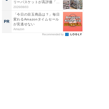
リーバスケットが高評価「使
層水風
わ...
帰...
2026/08/03
2026/08/0
「今日の目玉商品は？」毎日
クラファ
変わるAmazonタイムセール
話題の
PR
PR
が見逃せない
た
Amazon
デノン
Recommended by