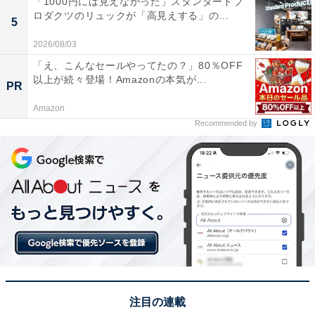
「1000円には見えなかった」スタンダードプ
ロダクツのリュックが「高見えする」の...
5
2026/08/03
「え、こんなセールやってたの？」80％OFF
以上が続々登場！Amazonの本気が...
PR
こちらもおすすめ
Amazon
柳葉敏郎、いしだあゆみを追悼。ツーショット
Recommended by
に「最後の共演者がギバちゃんだっんだね」の
声
1
2
注目の連載