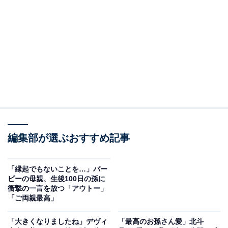
子どもたちに囲まれて笑顔の柳葉さん
編集部が選ぶおすすめ記事
7～9月に放送されたテレビドラマ『明日はもっと、いい
日になる』（フジテレビ系）に一時保護所で課長兼保育
士である南野丞（みなみのじょう）役で出演し、子ども
「縁起でもないことを…」バー
ビーの母親、生後100日の孫に
たちに慕われる役柄を演じていた柳葉さん。自身の
衝撃の一言を放つ「アウトー」
Instagramでも撮影風景やクランクアップの写真を投稿
「ご両親最高」
し、子どもたちに囲まれて笑顔が印象的な写真を披露し
「大きくなりましたね」デヴィ
「最高のお孫さん愛」北斗
ています。オフショットでも子どもの前で変わらない笑