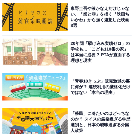
東野圭吾や湊かなえだけじゃな
い、「業と罪」を描く『映画ち
いかわ』から強く連想した映画
8選
20年間「駆け込み実績ゼロ」の
学校も…「こども110番の家」
は本当に必要？ PTAが直面する
理想と現実
「青春18きっぷ」販売激減の裏
に何が？ 連続利用の厳格化だけ
ではない「本当の理由」
「移民」に冷たいのはどっちな
のか？ スイスの厳格過ぎる学歴
選別と、日本の曖昧過ぎる外国
人政策