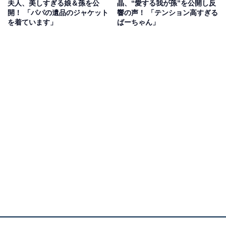
夫人、美しすぎる娘＆孫を公
晶、“愛する我が孫”を公開し反
顔が素敵です。今後も家族ショットなどの投稿に期待し
開！ 「パパの遺品のジャケット
響の声！ 「テンション高すぎる
を着ています」
ばーちゃん」
たいですね！
View this post on Instagram