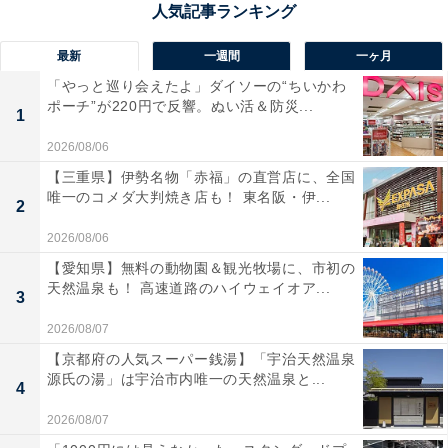
最新
一週間
一ヶ月
「やっと巡り会えたよ」ダイソーの“ちいかわ
ポーチ”が220円で反響。ぬい活＆防災...
1
2026/08/06
【三重県】伊勢名物「赤福」の直営店に、全国
次ページ
柳葉さんの投稿をもっと見る！
唯一のコメダ大判焼き店も！ 東名阪・伊...
2
2026/08/06
【愛知県】無料の動物園＆観光牧場に、市初の
天然温泉も！ 高速道路のハイウェイオア...
3
2026/08/07
【京都府の人気スーパー銭湯】「宇治天然温泉
源氏の湯」は宇治市内唯一の天然温泉と...
4
2026/08/07