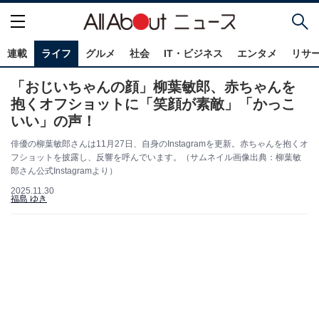
連載
ライフ
グルメ
社会
IT・ビジネス
エンタメ
リサ
「おじいちゃんの顔」柳葉敏郎、赤ちゃんを
抱くオフショットに「笑顔が素敵」「かっこ
いい」の声！
俳優の柳葉敏郎さんは11月27日、自身のInstagramを更新。赤ちゃんを抱くオ
フショットを披露し、反響を呼んでいます。（サムネイル画像出典：柳葉敏
郎さん公式Instagramより）
2025.11.30
福島 ゆき