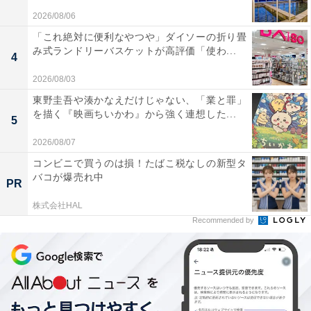
2026/08/06
「これ絶対に便利なやつや」ダイソーの折り畳
み式ランドリーバスケットが高評価「使わ...
4
2026/08/03
東野圭吾や湊かなえだけじゃない、「業と罪」
を描く『映画ちいかわ』から強く連想した...
5
2026/08/07
コンビニで買うのは損！たばこ税なしの新型タ
バコが爆売れ中
PR
株式会社HAL
Recommended by