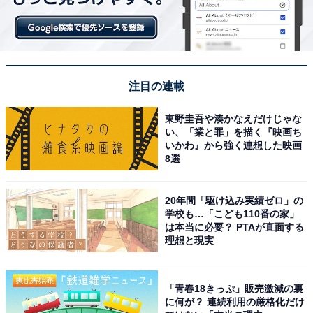
注目の連載
東野圭吾や湊かなえだけじゃな
い、「業と罪」を描く『映画ち
いかわ』から強く連想した映画
8選
20年間「駆け込み実績ゼロ」の
学校も…「こども110番の家」
は本当に必要？ PTAが直面する
理想と現実
「青春18きっぷ」販売激減の裏
に何が？ 連続利用の厳格化だけ