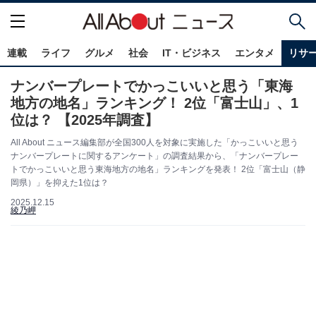
連載
ライフ
グルメ
社会
IT・ビジネス
エンタメ
リサ
ナンバープレートでかっこいいと思う「東海
地方の地名」ランキング！ 2位「富士山」、1
位は？ 【2025年調査】
All About ニュース編集部が全国300人を対象に実施した「かっこいいと思う
ナンバープレートに関するアンケート」の調査結果から、「ナンバープレー
トでかっこいいと思う東海地方の地名」ランキングを発表！ 2位「富士山（静
岡県）」を抑えた1位は？
2025.12.15
綾乃岬