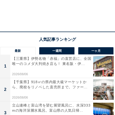
最新
一週間
一ヶ月
【三重県】伊勢名物「赤福」の直営店に、全国
唯一のコメダ大判焼き店も！ 東名阪・伊...
1
2026/08/06
【千葉県】918㎡の県内最大級マーケットか
ら、廃校をリノベした直売所まで。ファー...
2
2026/08/06
立山連峰と富山湾を望む展望風呂に、水深333
mの海洋深層水風呂。富山県の人気日帰...
3