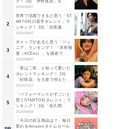
グ！ 2位「伊野尾慧」を...
グ！ 2
2026/08/07
2026/08/0
世界で活躍できると思う「ST
ギャップ
ARTO社の若手タレント」ラ
RTO社
2
2
ンキング！ 2位「目黒蓮...
キング！
2026/08/07
2026/08/0
ギャップがあると思う「ジュ
「世界で
ニア」ランキング！ 「浮所飛
ARTO
3
3
貴（ACEes）」を僅差で...
グ！ 2
2026/08/07
2026/08/0
「実は二世」と知って驚いた
身長を知
タレントランキング！ 2位
性俳優」
4
4
「杉咲花」を大差で抑えた1
「鈴木
位...
倒...
2025/11/07
2026/08/0
「パフォーマンスがすごいと
「ファン
思うSTARTO社タレント」ラ
ARTO
5
5
ンキング！ 2位「佐久間...
グ！ 2
2026/08/06
2026/08/0
「今日の目玉商品は？」毎日
すべて
変わるAmazonタイムセール
るその
PR
PR