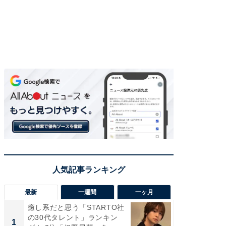
最新
一週間
一ヶ月
癒し系だと思う「STARTO社
癒し系だ
の30代タレント」ランキン
の若手
1
1