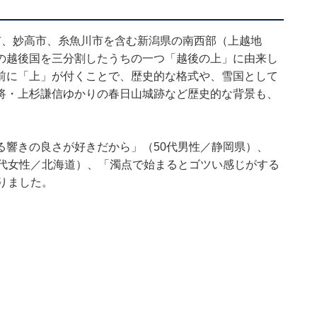
市、妙高市、糸魚川市を含む新潟県の南西部（上越地
の越後国を三分割したうちの一つ「越後の上」に由来し
前に「上」が付くことで、歴史的な格式や、雪国として
将・上杉謙信ゆかりの春日山城跡など歴史的な背景も、
る響きの良さが好きだから」（50代男性／静岡県）、
0代女性／北海道）、「濁点で始まるとゴツい感じがする
りました。