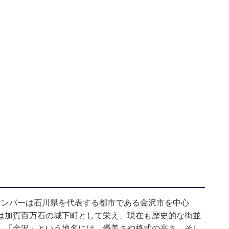
ナンバーは石川県を代表する都市である金沢市を中心
は加賀百万石の城下町として栄え、現在も歴史的な街並
。「金沢」という地名には、優美さや格式の高さ、そし