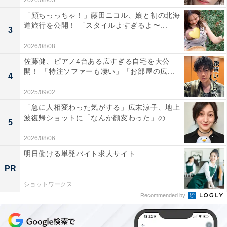
2026/08/05
「顔ちっっちゃ！」藤田ニコル、娘と初の北海
道旅行を公開！ 「スタイルよすぎるよ〜...
3
2026/08/08
佐藤健、ピアノ4台ある広すぎる自宅を大公
開！ 「特注ソファーも凄い」「お部屋の広...
4
2025/09/02
「急に人相変わった気がする」広末涼子、地上
波復帰ショットに「なんか顔変わった」の...
5
2026/08/06
明日働ける単発バイト求人サイト
PR
ショットワークス
Recommended by