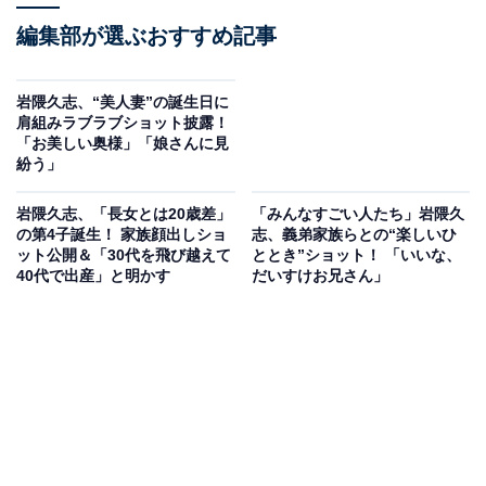
編集部が選ぶおすすめ記事
岩隈久志、“美人妻”の誕生日に
肩組みラブラブショット披露！
「お美しい奥様」「娘さんに見
紛う」
岩隈久志、「長女とは20歳差」
「みんなすごい人たち」岩隈久
の第4子誕生！ 家族顔出しショ
志、義弟家族らとの“楽しいひ
ット公開＆「30代を飛び越えて
ととき”ショット！ 「いいな、
40代で出産」と明かす
だいすけお兄さん」