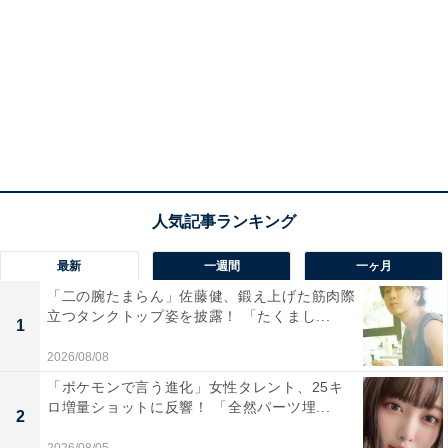
最新
一週間
一ヶ月
「二の腕たまらん」佐藤健、鍛え上げた筋肉際
立つタンクトップ姿を披露！ 「たくまし...
1
2026/08/08
「ポケモンで言う進化」女性タレント、25キ
ロ増量ショットに反響！ 「全然パーツ埋...
2