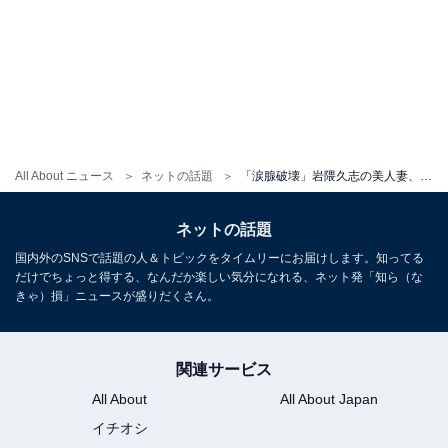
All About ニュース
ネットの話題
「涙腺破壊」岩隈久志の美人妻、22歳迎えた長女の誕生日ショット公開！ 幼少期のかわいい顔出し写真も
ネットの話題
国内外のSNSで話題の人＆トピックをタイムリーにお届けします。知ってる
だけでちょっと得する、なんだか楽しい気分になれる、ネット発「知ら（な
きゃ）損」ニュースが盛りだくさん。
関連サービス
All About
All About Japan
イチオシ