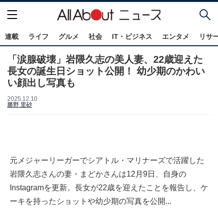
連載
ライフ
グルメ
社会
IT・ビジネス
エンタメ
リサ
「涙腺破壊」岩隈久志の美人妻、22歳迎えた
長女の誕生日ショット公開！ 幼少期のかわい
い顔出し写真も
2025.12.10
勝野 里砂
元メジャーリーガーでシアトル・マリナーズで活躍した
岩隈久志さんの妻・まどかさんは12月9日、自身の
Instagramを更新。長女が22歳を迎えたことを報告し、ケ
ーキを持ったショットや幼少期の写真を公開...