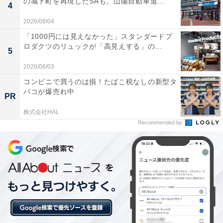
の城下町を再現したSAも。山陽自動車道...
4
2026/08/04
「1000円には見えなかった」スタンダードプ
ロダクツのリュックが「高見えする」の...
5
2026/08/03
コンビニで買うのは損！たばこ税なしの新型タ
バコが爆売れ中
PR
株式会社HAL
Recommended by