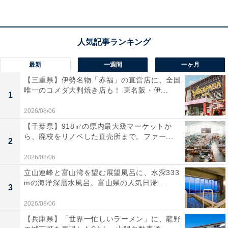
最新
一週間
一ヶ月
【三重県】伊勢名物「赤福」の直営店に、全国
唯一のコメダ大判焼き店も！ 東名阪・伊...
1
2026/08/06
【千葉県】918㎡の県内最大級マーケットか
ら、廃校をリノベした直売所まで。ファー...
2
2026/08/06
立山連峰と富山湾を望む展望風呂に、水深333
mの海洋深層水風呂。富山県の人気日帰...
3
2026/08/06
【兵庫県】「世界一忙しいラーメン」に、龍野