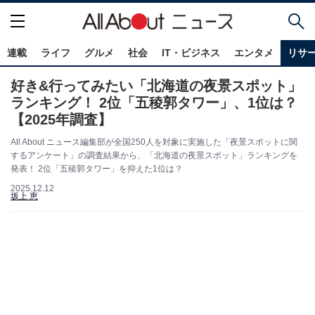
連載
ライフ
グルメ
社会
IT・ビジネス
エンタメ
リサ
好き&行ってみたい「北海道の夜景スポット」
ランキング！ 2位「五稜郭タワー」、1位は？
【2025年調査】
All About ニュース編集部が全国250人を対象に実施した「夜景スポットに関
するアンケート」の調査結果から、「北海道の夜景スポット」ランキングを
発表！ 2位「五稜郭タワー」を抑えた1位は？
2025.12.12
坂上 恵