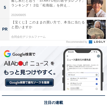
癒し系だと思う「STARTO社の若手タレント」
ランキング！ 2位「松島聡」を抑え...
1位：八甲田山／56票
5
2026/08/05
青森市にそびえる八甲田山は、青森市街地から弘前方面
【宝くじ】このままの買い方で、本当に当たる
までを一望できる、大スケールの夜景スポットです。特
と思いますか
PR
に、9月頃に開催される「夕焼け・星空ロープウェー」
合同会社デジタルファーム
の特別運行は要チェック。標高1300mの山頂公園駅か
Recommended by
ら、夕焼けから夜空へ移り変わる瞬間の満天の星、そし
て青森市のきらめきを独り占めできます。自然の雄大さ
と街の光が見事に調和した、人気のスポットです。
回答者からは「工場の灯りが海面に映って、とても幻想
的だから」（30代女性／東京都）、「冬は雪の壁の間か
ら星空と雪明かりを鑑賞でき、幻想的なドライブを楽し
めるから」（30代男性／滋賀県）、「季節ごとで、さま
ざまな風景が見られると思うからです」（50代女性／愛
注目の連載