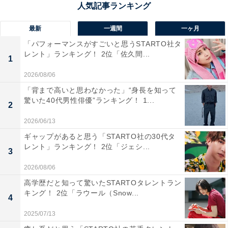
ワーから手が届きそうな近い夜景を楽しめるから」（50
代男性／愛知県）、「時間帯によって色とりどりに変化
最新
一週間
一ヶ月
する夜景が楽しめるので行きたいです」（50代女性／広
「パフォーマンスがすごいと思うSTARTO社タ
レント」ランキング！ 2位「佐久間...
島県）といった声が集まりました。
1
2026/08/06
「背まで高いと思わなかった」“身長を知って
驚いた40代男性俳優”ランキング！ 1...
2
2026/06/13
ギャップがあると思う「STARTO社の30代タ
レント」ランキング！ 2位「ジェシ...
3
2026/08/06
高学歴だと知って驚いたSTARTOタレントラン
キング！ 2位「ラウール（Snow...
4
2025/07/13