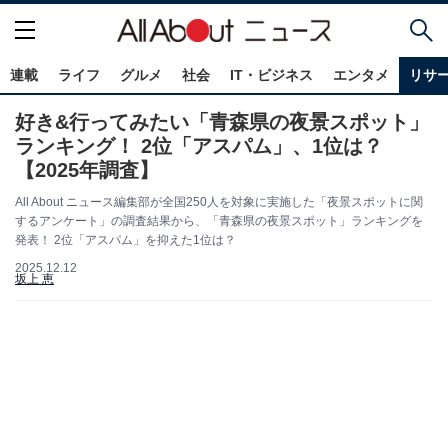
連載
ライフ
グルメ
社会
IT・ビジネス
エンタメ
リサ
好き&行ってみたい「青森県の夜景スポット」
ランキング！ 2位「アスパム」、1位は？
【2025年調査】
All About ニュース編集部が全国250人を対象に実施した「夜景スポットに関
するアンケート」の調査結果から、「青森県の夜景スポット」ランキングを
発表！ 2位「アスパム」を抑えた1位は？
2025.12.12
坂上 恵