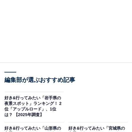
＞11位までの全ランキング結果を見る
この記事の執筆者：
坂上 恵
All About ニュースの編集者。オールアバウトに入社後、SNSトレン
ドにフォーカスした記事執筆やSEOライティングの経験を経て、の
ちにAll About ニュースチームのメンバーに加入。現在は旅行・カル
...続きを読む
チャー・エンタメなどを中心に企画編集を担当。東京都出身。居酒
屋巡りとスポーツ観戦が生きがい。
調査概要
編集部が選ぶおすすめ記事
調査期間：2025年12月5日
調査方法：インターネット調査
好き&行ってみたい「岩手県の
夜景スポット」ランキング！ 2
調査対象：全国10〜60代の男女250人
位「アップルロード」、1位
※本調査は全国250人を対象に実施したもので、結
は？ 【2025年調査】
果は回答者の意見を集計したものであり、全体の意
好き&行ってみたい「山形県の
好き&行ってみたい「宮城県の
見を断定的に示すものではありません