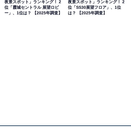
夜景スポット」ランキング！ 2
夜景スポット」ランキング！ 2
位「霞城セントラル 展望ロビ
位「SS30展望フロア」、1位
ー」、1位は？ 【2025年調査】
は？ 【2025年調査】
2位：アスパム／38票
青森市の顔とも言えるアスパムは、ウォーターフロント
に立つ、三角屋根が目印のタワーです。地上51mの展望
室は、青森市街地から八甲田山、津軽半島までを360度
一望できる特等席。夜になると、ベイブリッジの光と船
のあかりが織りなすロマンチックな夜景が楽しめます。
観光物産館も併設されているので、観光やデートの途中
にサッと立ち寄れることも人気の要因です。
回答者からは「青森の夜景といえばここというイメージ
があります。調べたところ駅が近くにあり、天候関係な
く街を見渡すことができるため一度でいいから観光しに
行きたいと思っています」（20代男性／福岡県）、「タ