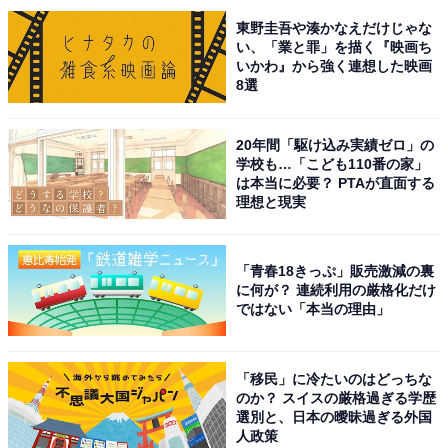
知県）といった声が集まりました。
東野圭吾や湊かなえだけじゃな
い、「業と罪」を描く『映画ち
いかわ』から強く連想した映画
※回答者からのコメントは原文ママです
8選
20年間「駆け込み実績ゼロ」の
次ページ
11位までのランキング結果を見る
学校も…「こども110番の家」
は本当に必要？ PTAが直面する
理想と現実
「青春18きっぷ」販売激減の裏
に何が？ 連続利用の厳格化だけ
ではない「本当の理由」
「移民」に冷たいのはどっちな
のか？ スイスの厳格過ぎる学歴
選別と、日本の曖昧過ぎる外国
人政策