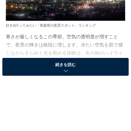
好き&行ってみたい「青森県の夜景スポット」ランキング
寒さが厳しくなるこの季節。空気の透明度が増すこと
で、夜景の輝きは格段に増します。冷たい空気を肌で感
じながらきらめく光を眺める体験は、冬の旅のハイライ
トです。
続きを読む
All About ニュース編集部では、2025年12月5日の期間、
全国10〜60代の男女250人を対象に、「夜景スポットに
関するアンケート」を実施しました。
その中から、好き&行ってみたい「青森県の夜景スポッ
ト」ランキングの結果をご紹介します。