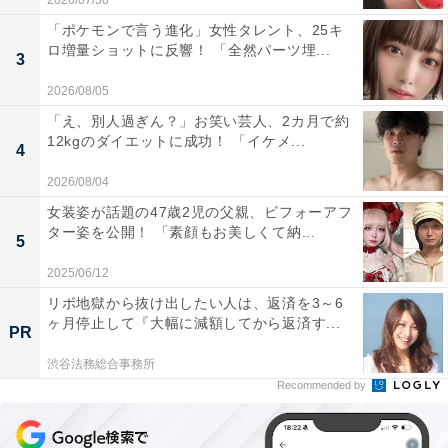
2026/07/30
「ポケモンで言う進化」女性タレント、25キ
ロ増量ショットに反響！ 「全然パーツ埋...
3
2026/08/05
「え、別人過ぎん？」お笑い芸人、2カ月で約
12kgのダイエットに成功！ 「イケメ...
4
2026/08/04
女装姿が話題の47歳2児の父親、ビフォーアフ
ター姿を公開！ 「素顔もお美しくて納...
5
2025/06/12
リボ地獄から抜け出したい人は、返済を3～6
ヶ月停止して『大幅に減額してから返済す...
PR
渋谷法務総合事務所
Recommended by