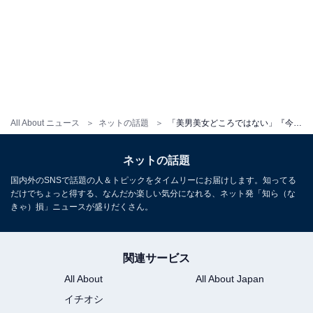
All About ニュース
ネットの話題
「美男美女どころではない」『今日好き』カップルのツーショットに反響！ 「ビジュの相性えぐい」
ネットの話題
国内外のSNSで話題の人＆トピックをタイムリーにお届けします。知ってる
だけでちょっと得する、なんだか楽しい気分になれる、ネット発「知ら（な
きゃ）損」ニュースが盛りだくさん。
関連サービス
All About
All About Japan
イチオシ