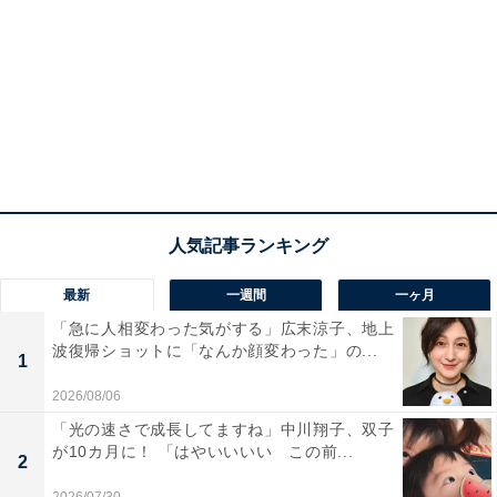
最新
一週間
一ヶ月
「急に人相変わった気がする」広末涼子、地上
波復帰ショットに「なんか顔変わった」の...
1
2026/08/06
「光の速さで成長してますね」中川翔子、双子
が10カ月に！ 「はやいいいい この前...
2