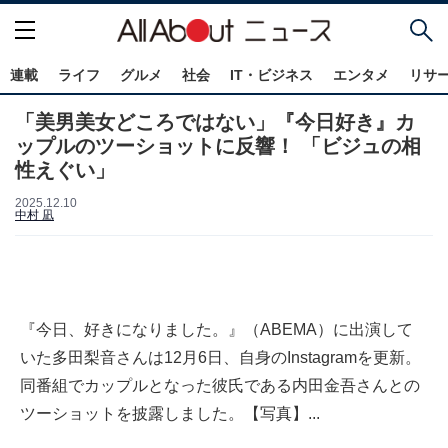
連載
ライフ
グルメ
社会
IT・ビジネス
エンタメ
リサ
「美男美女どころではない」『今日好き』カ
ップルのツーショットに反響！ 「ビジュの相
性えぐい」
2025.12.10
中村 凪
『今日、好きになりました。』（ABEMA）に出演して
いた多田梨音さんは12月6日、自身のInstagramを更新。
同番組でカップルとなった彼氏である内田金吾さんとの
ツーショットを披露しました。【写真】...