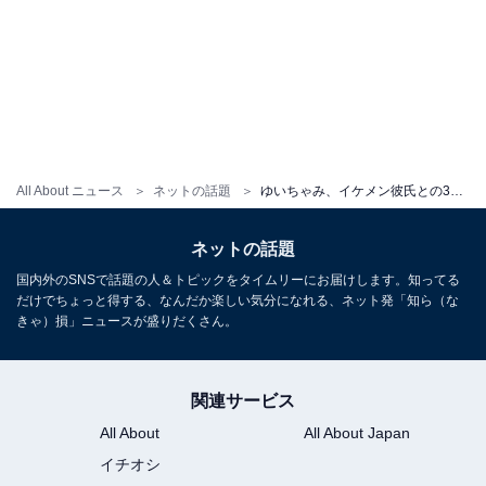
All About ニュース
ネットの話題
ゆいちゃみ、イケメン彼氏との3年3カ月記念日ショット公開！ 「今日好き歴代最長カップルですかね」
ネットの話題
国内外のSNSで話題の人＆トピックをタイムリーにお届けします。知ってる
だけでちょっと得する、なんだか楽しい気分になれる、ネット発「知ら（な
きゃ）損」ニュースが盛りだくさん。
関連サービス
All About
All About Japan
イチオシ