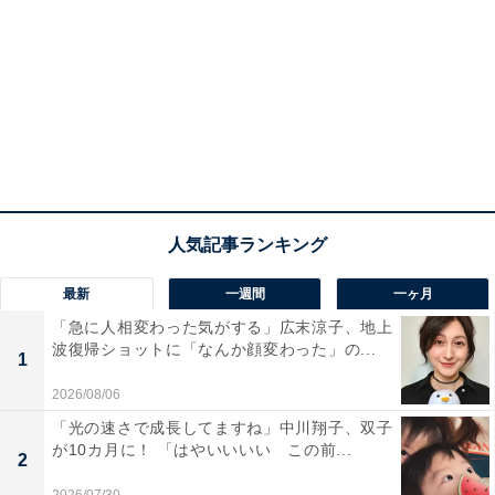
最新
一週間
一ヶ月
「急に人相変わった気がする」広末涼子、地上
波復帰ショットに「なんか顔変わった」の...
1
2026/08/06
「光の速さで成長してますね」中川翔子、双子
が10カ月に！ 「はやいいいい この前...
2