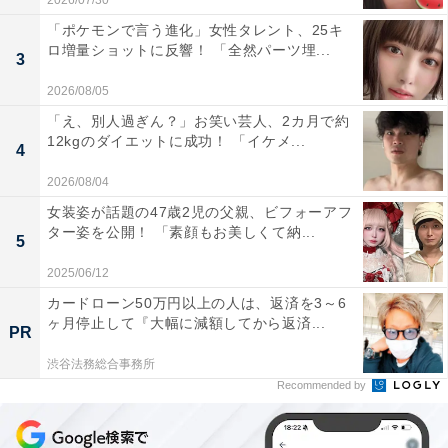
2026/07/30
「ポケモンで言う進化」女性タレント、25キ
ロ増量ショットに反響！ 「全然パーツ埋...
3
2026/08/05
「え、別人過ぎん？」お笑い芸人、2カ月で約
12kgのダイエットに成功！ 「イケメ...
4
2026/08/04
女装姿が話題の47歳2児の父親、ビフォーアフ
ター姿を公開！ 「素顔もお美しくて納...
5
2025/06/12
カードローン50万円以上の人は、返済を3～6
ヶ月停止して『大幅に減額してから返済...
PR
渋谷法務総合事務所
Recommended by