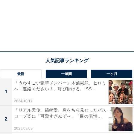
最新
一週間
一ヶ月
「うわすごい豪華メンバー」木梨憲武、ヒロミ
へ「連絡ください！」呼び掛ける。ISS...
1
2024/10/17
「リアル天使」篠崎愛、肩をちら見せしたバス
ローブ姿に「可愛すぎんぞ～」「目の表情...
2
2023/03/03