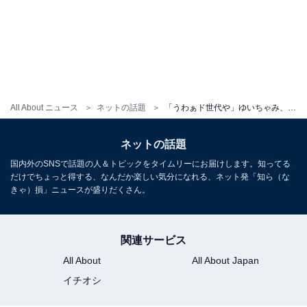
All About ニュース
ネットの話題
「うわぁド世代や」ゆいちゃみ、彼氏との懐かしのプリクラショット！ 「エモい」「めっちゃ可愛い」
ネットの話題
国内外のSNSで話題の人＆トピックをタイムリーにお届けします。知ってる
だけでちょっと得する、なんだか楽しい気分になれる、ネット発「知ら（な
きゃ）損」ニュースが盛りだくさん。
関連サービス
All About
All About Japan
イチオシ