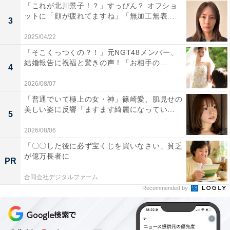
「これが北川景子！？」すっぴん？ オフショ
ットに「顔が疲れてますね」「無加工無表...
3
2025/04/22
「そこくっつくの？！」元NGT48メンバー、
結婚報告に祝福と驚きの声！「お相手の...
4
2026/08/07
「普通でいて極上の女・神」篠崎愛、肌見せの
美しい姿に反響「ますます綺麗になってい...
5
2026/08/06
「〇〇した後に必ず宝くじを買いなさい」貧乏
が億万長者に
PR
合同会社デジタルファーム
Recommended by