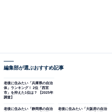
＞5位までの全ランキング結果を見る
この記事の執筆者：
綾乃岬
All About・All About ニュースの編集者。神奈川県出身。青山学院大
学で英語を専攻し、英語系のサークルにも所属。オールアバウトに
新卒で入社した後、主にAll About・All About ニュースでの企画編集
...続きを読む
を行う。現在はライフスタイル・カルチャー・エンタメなどを中心
に企画編集を担当。とある男性アイドルのファン歴は10年以上。
調査概要
編集部が選ぶおすすめ記事
調査期間：2025年12月3日
調査方法：インターネット調査
老後に住みたい「兵庫県の自治
体」ランキング！ 2位「西宮
調査対象：全国10〜70代の男女250人
市」を抑えた1位は？ 【2025年
調査】
※本調査は全国250人を対象に実施したもので、結
老後に住みたい「静岡県の自治
老後に住みたい「大阪府の自治
果は回答者の意見を集計したものであり、全体の意