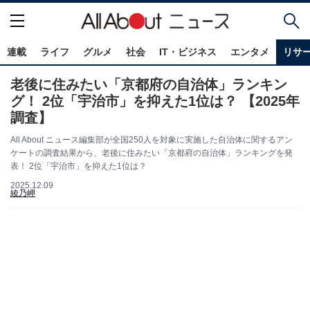
連載
ライフ
グルメ
社会
IT・ビジネス
エンタメ
リサ
老後に住みたい「京都府の自治体」ランキン
グ！ 2位「宇治市」を抑えた1位は？ 【2025年
調査】
All About ニュース編集部が全国250人を対象に実施した自治体に関するアン
ケートの調査結果から、老後に住みたい「京都府の自治体」ランキングを発
表！ 2位「宇治市」を抑えた1位は？
2025.12.09
綾乃岬