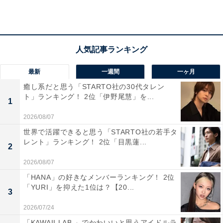
楽しみながら、静かに暮らせる環境が魅力です。京都市
内へのアクセスも良く、医療や生活インフラも整ってい
るため、老後も安心して過ごせると感じました。宇治茶
の香りに包まれた日々を想像すると、心がほっとしま
す」（40代女性／滋賀県）、「歴史や文化が身近で、落
最新
一週間
一ヶ月
ち着いた雰囲気の街。日常生活に必要な施設も揃ってお
癒し系だと思う「STARTO社の30代タレン
り、自然や観光も楽しみながら穏やかに暮らせる」（30
ト」ランキング！ 2位「伊野尾慧」を...
1
代女性／秋田県）、「落ち着いた雰囲気で魅力的なだか
2026/08/07
ら」（20代女性／北海道）といった声が集まりました。
世界で活躍できると思う「STARTO社の若手タ
レント」ランキング！ 2位「目黒蓮...
2
2026/08/07
「HANA」の好きなメンバーランキング！ 2位
「YURI」を抑えた1位は？【20...
3
2026/07/24
「KAWAII LAB.」でかわいいと思うアイドルラ