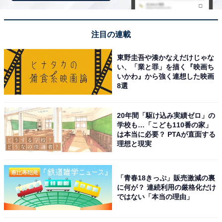
集めています。
回答者からは「古き良き街並みの中で、暮らしたいか
注目の連載
ら」（30代女性／愛知県）、「歴史・文化・緑・自然な
ど『京都らしさ』が身近で、趣味・散歩・文化活動を楽
東野圭吾や湊かなえだけじゃな
い、「業と罪」を描く『映画ち
しみたい人にはとても良い選択肢」（50代男性／神奈川
いかわ』から強く連想した映画
県）、「世界遺産や歴史的な景観に囲まれながら、医
8選
療・交通インフラも充実していて、文化活動も盛んで、
心豊かな老後を送れそうだから」（50代男性／広島県）
20年間「駆け込み実績ゼロ」の
学校も…「こども110番の家」
といった声が集まりました。
は本当に必要？ PTAが直面する
理想と現実
※回答者からのコメントは原文ママです
「青春18きっぷ」販売激減の裏
に何が？ 連続利用の厳格化だけ
次ページ
5位までのランキング結果を見る
ではない「本当の理由」