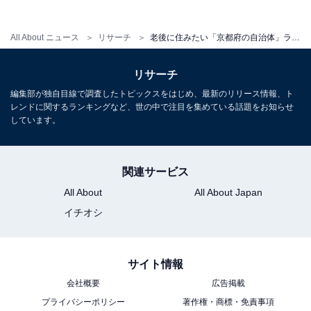
All About ニュース
リサーチ
老後に住みたい「京都府の自治体」ランキング！ 2位「宇治市」を抑えた1位は？ 【2025年調査】
リサーチ
編集部が独自目線で調査したトピックスをはじめ、最新のリリース情報、ト
レンドに関するランキングなど、世の中で注目を集めている話題をお知らせ
1
2
しています。
関連サービス
All About
All About Japan
イチオシ
サイト情報
会社概要
広告掲載
プライバシーポリシー
著作権・商標・免責事項