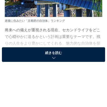
老後に住みたい「京都府の自治体」ランキング
将来への備えが重視される現在、セカンドライフをどこ
で心穏やかに送るかという計画は重要なテーマです。残
りの人生をより豊かにしてくれる、魅力的な自治体を探
っていきましょう。
続きを読む
All About ニュース編集部では、2025年12月3日の期間、
全国10〜70代の男女250人を対象に、自治体に関するア
ンケートを実施しました。
その中から、老後に住みたい「京都府の自治体」ランキ
ングの結果をご紹介します。