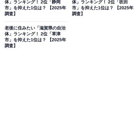
体」ランキング！ 2位「静岡
体」ランキング！ 2位「吹田
見を断定的に示すものではありません
市」を抑えた1位は？ 【2025年
市」を抑えた1位は？ 【2025年
調査】
調査】
老後に住みたい「滋賀県の自治
体」ランキング！ 2位「草津
2位：宇治市／40票
市」を抑えた1位は？ 【2025年
調査】
宇治市は京都府南部に位置し、世界遺産の平等院や宇治
上神社など、数多くの歴史的・文化的遺産を持つ都市で
す。特に、全国的にも有名な「宇治茶」の産地として知
られ、茶畑や茶問屋が立ち並ぶ風景は風情があります。
市内を流れる宇治川は季節ごとに美しい景観を見せ、豊
かな自然環境も魅力。京都市内へのアクセスも比較的良
く、落ち着いた生活を送りたい人にとって魅力的な環境
です。
回答者からは「歴史と自然が調和した穏やかな街並みに
惹かれました。宇治川や平等院など、四季折々の風景を