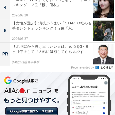
ンキング！ 2位「櫻井優衣」...
4
2026/07/20
【女性が選ぶ】演技がうまい「STARTO社の若
手タレント」ランキング！ 2位「永...
5
2026/05/27
1位：京都市／142票
リボ地獄から抜け出したい人は、返済を3～6
ヶ月停止して『大幅に減額してから返済す...
PR
京都市は京都府の府庁所在地であり、日本の古都として
渋谷法務総合事務所
世界的に知られています。清水寺や金閣寺など、17の世
Recommended by
界遺産を含む数多くの寺社仏閣や歴史的建造物が残る、
日本の文化と歴史の中心地です。都市機能が充実してい
る一方で、鴨川や嵐山など、四季折々の美しい自然景観
も身近に。地下鉄やバス網が発達し、生活利便性も高い
です。伝統とモダンが融合した独自の文化があり、落ち
着いた雰囲気の中で質の高い生活を送れることが支持を