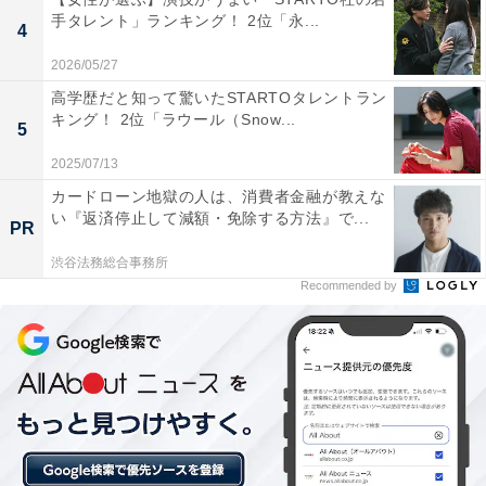
手タレント」ランキング！ 2位「永...
4
1位：神戸市／142票
2026/05/27
高学歴だと知って驚いたSTARTOタレントラン
キング！ 2位「ラウール（Snow...
神戸市は兵庫県の県庁所在地で、国際的な港湾都市とし
5
て知られています。六甲山系の山々と瀬戸内海に囲ま
2025/07/13
れ、美しい景観が魅力です。異国情緒あふれる北野異人
カードローン地獄の人は、消費者金融が教えな
館街、活気ある南京町（中華街）、モダンなハーバーラ
い『返済停止して減額・免除する方法』で...
PR
ンドなど、多様な顔を持っています。交通の便が良く、
渋谷法務総合事務所
都市機能が充実している一方で、山や海といった自然も
Recommended by
身近に。ファッションやスイーツなど、洗練された文化
も根付いています。
回答者からは「神戸市は都市としての利便性が高く交通
や医療施設が整っており安心して生活できます。それに
文化や商業施設も充実しており趣味や学びの機会も多く