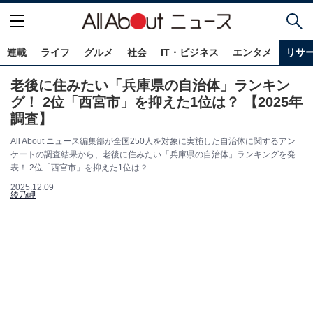
連載
ライフ
グルメ
社会
IT・ビジネス
エンタメ
リサ
老後に住みたい「兵庫県の自治体」ランキン
グ！ 2位「西宮市」を抑えた1位は？ 【2025年
調査】
All About ニュース編集部が全国250人を対象に実施した自治体に関するアン
ケートの調査結果から、老後に住みたい「兵庫県の自治体」ランキングを発
表！ 2位「西宮市」を抑えた1位は？
2025.12.09
綾乃岬