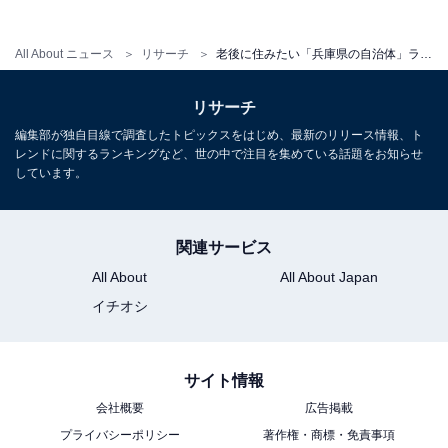
All About ニュース
リサーチ
老後に住みたい「兵庫県の自治体」ランキング！ 2位「西宮市」を抑えた1位は？ 【2025年調査】
1
2
リサーチ
編集部が独自目線で調査したトピックスをはじめ、最新のリリース情報、ト
レンドに関するランキングなど、世の中で注目を集めている話題をお知らせ
しています。
関連サービス
All About
All About Japan
イチオシ
サイト情報
会社概要
広告掲載
プライバシーポリシー
著作権・商標・免責事項