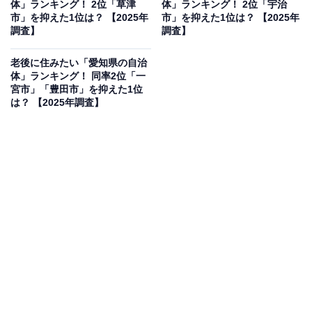
体」ランキング！ 2位「草津
体」ランキング！ 2位「宇治
見を断定的に示すものではありません
市」を抑えた1位は？ 【2025年
市」を抑えた1位は？ 【2025年
調査】
調査】
老後に住みたい「愛知県の自治
体」ランキング！ 同率2位「一
2位：西宮市／30票
宮市」「豊田市」を抑えた1位
は？ 【2025年調査】
西宮市は兵庫県の南東部に位置し、大阪と神戸の間にあ
り利便性が高い都市です。阪神間に位置する住宅都市と
して発展し、特に文教地区としても知られています。甲
子園球場があることでも有名で、文化的なイベントも豊
富です。海と山に囲まれた自然環境も魅力で、六甲山系
の一部を擁しています。特に高級住宅地として名高い
「西宮七園」など、落ち着いた住環境が評価されていま
す。
回答者からは「大阪と神戸の間にあり、交通の利便も良
さそうだから」（30代女性／宮城県）、「医療機関やス