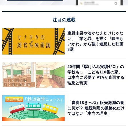
日常生活に彩りが生まれると思います。周辺には自然や
海もあり休日にリフレッシュできる環境が整っている点
も魅力です。地域の人々も温かく親しみやすい雰囲気で
注目の連載
老後の生活を安心して楽しめると考えました」（50代男
性／千葉県）、「おしゃれな街並みで海と山にも囲まれ
東野圭吾や湊かなえだけじゃな
い、「業と罪」を描く『映画ち
自然環境もいいから」（40代女性／愛媛県）、「海も山
いかわ』から強く連想した映画
も街もあって憧れる街」（40代女性／埼玉県）といった
8選
声が集まりました。
20年間「駆け込み実績ゼロ」の
学校も…「こども110番の家」
※回答者からのコメントは原文ママです
は本当に必要？ PTAが直面する
理想と現実
次ページ
9位までのランキング結果を見る
「青春18きっぷ」販売激減の裏
に何が？ 連続利用の厳格化だけ
ではない「本当の理由」