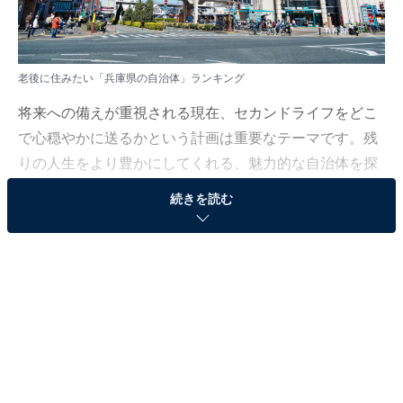
老後に住みたい「兵庫県の自治体」ランキング
将来への備えが重視される現在、セカンドライフをどこ
で心穏やかに送るかという計画は重要なテーマです。残
りの人生をより豊かにしてくれる、魅力的な自治体を探
っていきましょう。
続きを読む
All About ニュース編集部では、2025年12月3日の期間、
全国10〜70代の男女250人を対象に、自治体に関するア
ンケートを実施しました。
その中から、老後に住みたい「兵庫県の自治体」ランキ
ングの結果をご紹介します。