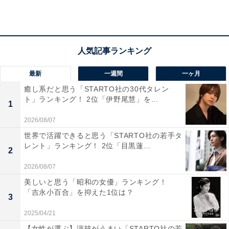
ーパー、公共施設などが充実しており、日常生活の利便
性が高い点が魅力」（40代男性／大阪府）、「落ち着い
た住宅地が多く、静かな雰囲気があり老後に暮らしやす
そうだと感じたから」（30代男性／富山県）といった声
が集まりました。
最新
一週間
一ヶ月
癒し系だと思う「STARTO社の30代タレン
ト」ランキング！ 2位「伊野尾慧」を...
1
2026/08/07
世界で活躍できると思う「STARTO社の若手タ
レント」ランキング！ 2位「目黒蓮...
2
2026/08/07
美しいと思う「昭和の女優」ランキング！
「吉永小百合」を抑えた1位は？
3
2025/04/21
【女性が選ぶ】演技がうまい「STARTO社の若