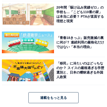
20年間「駆け込み実績ゼロ」の
学校も…「こども110番の家」
は本当に必要？ PTAが直面する
理想と現実
「青春18きっぷ」販売激減の裏
に何が？ 連続利用の厳格化だけ
ではない「本当の理由」
「移民」に冷たいのはどっちな
のか？ スイスの厳格過ぎる学歴
選別と、日本の曖昧過ぎる外国
人政策
連載をもっと見る