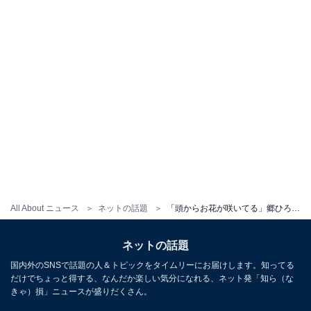
All About ニュース
ネットの話題
「頭からお花が咲いてる」郷ひろみ、70歳とは思えぬ最新ショットに反響「少年のように若々しい」
ネットの話題
国内外のSNSで話題の人＆トピックをタイムリーにお届けします。知ってる
だけでちょっと得する、なんだか楽しい気分になれる、ネット発「知ら（な
きゃ）損」ニュースが盛りだくさん。