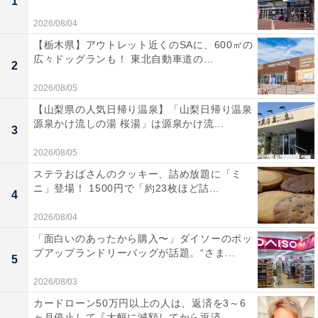
1
2026/08/04
【栃木県】アウトレット近くのSAに、600㎡の
広々ドッグランも！ 東北自動車道の...
2
2026/08/05
【山梨県の人気日帰り温泉】「山梨日帰り温泉
源泉かけ流しの湯 桜湯」は源泉かけ流...
3
2026/08/05
ステラおばさんのクッキー、詰め放題に「ミ
ニ」登場！ 1500円で「約23枚ほど詰...
4
2026/08/04
「面白いのあったから購入〜」ダイソーのポッ
プアップランドリーバッグが話題。“さま...
5
2026/08/03
カードローン50万円以上の人は、返済を3～6
ヶ月停止して『大幅に減額してから返済...