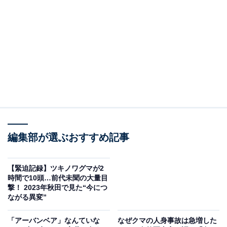
実施頻度は週3日程度で、クマが冬眠に入り出没が減少
すると想定される12月末まで続けられる予定です。
編集部が選ぶおすすめ記事
【緊迫記録】ツキノワグマが2
時間で10頭…前代未聞の大量目
撃！ 2023年秋田で見た“今につ
ながる異変”
「アーバンベア」なんていな
なぜクマの人身事故は急増した