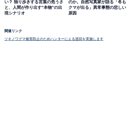
クマを発見した際の対応と安全確保
い？ 独り歩きする言葉の危うさ
のか。自然写真家が語る「冬も
と、人間が作り出す“本物”の出
クマが出る」異常事態の悲しい
現シナリオ
原因
巡回は「TOKYOくまっぷ」などの出没状況を確認しなが
ら行われます。もしハンターがクマを発見した場合は、
関連リンク
速やかに関係機関と連携するとともに、追い払いを実
ツキノワグマ被害防止のためハンターによる巡回を実施します
施。また、クマが市街地などにとどまるような状況であ
れば、市町村の判断によって緊急銃猟へ移行することも
想定されています。
クマを見かけた際はむやみに近づかず速やかに通報する
など安全確保への協力をし、また自身の身の安全を守り
ましょう。
次ページ
クマ対策情報まとめを見る