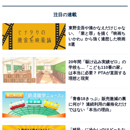
注目の連載
東野圭吾や湊かなえだけじゃな
い、「業と罪」を描く『映画ち
いかわ』から強く連想した映画
8選
20年間「駆け込み実績ゼロ」の
学校も…「こども110番の家」
は本当に必要？ PTAが直面する
理想と現実
「青春18きっぷ」販売激減の裏
に何が？ 連続利用の厳格化だけ
ではない「本当の理由」
「移民」に冷たいのはどっちな