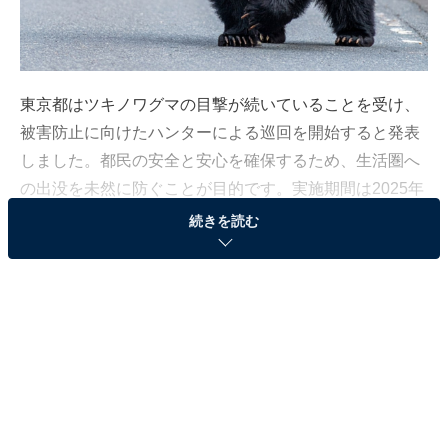
東京都はツキノワグマの目撃が続いていることを受け、
被害防止に向けたハンターによる巡回を開始すると発表
しました。都民の安全と安心を確保するため、生活圏へ
の出没を未然に防ぐことが目的です。実施期間は2025年
11月28日から12月末までとなっています。
続きを読む
対象となる地域と実施スケジュール
今回の巡回は、東京都猟友会との連携により行われま
す。対象エリアは、八王子市、青梅市、あきる野市、奥
多摩町、日の出町、檜原村です。これらの地域における
「人の日常生活圏」の中でも、特に目撃情報が多い場所
で、銃器を携行したハンターが巡回します。