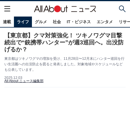
連載
ライフ
グルメ
社会
IT・ビジネス
エンタメ
リサ
【東京都】クマ対策強化！ ツキノワグマ目撃
続出で“銃携帯ハンター”が週3巡回へ。出没防
げるか？
東京都はツキノワグマの増加を受け、11月28日〜12月末にハンター巡回を行
い生活圏への出没防止を図ると発表しました。対象地域やスケジュールなど
も公表しています。
2025.12.03
All About ニュース編集部