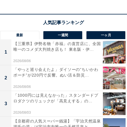
最新
一週間
一ヶ月
【三重県】伊勢名物「赤福」の直営店に、全国
唯一のコメダ大判焼き店も！ 東名阪・伊...
1
2026/08/06
「やっと巡り会えたよ」ダイソーの“ちいかわ
ポーチ”が220円で反響。ぬい活＆防災...
2
2026/08/06
こちらもおすすめ
「1000円には見えなかった」スタンダードプ
ロシアではクマがトラに食べられ、日本ではク
ロダクツのリュックが「高見えする」の...
3
マが人を襲う。研究者が2年かけてたどり着いた
調査現場
2026/08/03
【京都府の人気スーパー銭湯】「宇治天然温泉
源氏の湯」は宇治市内唯一の天然温泉と...