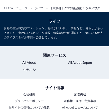
All About ニュース
ライフ
【東京都】クマ対策強化！ ツキノワグマ目撃続出で“銃携帯ハンター”が週3巡回へ。出没防げるか？
ライフ
話題の生活雑貨やファッション、お出かけスポット情報など、暮らしがもっ
と楽しく、豊かになるヒントが満載。編集部が独自調査した、気になる他人
のライフスタイル事情も公開しています。
関連サービス
All About
All About Japan
イチオシ
サイト情報
会社概要
広告掲載
プライバシーポリシー
著作権・商標・免責事項
当サイトの情報についての注意
All About ニュースについて