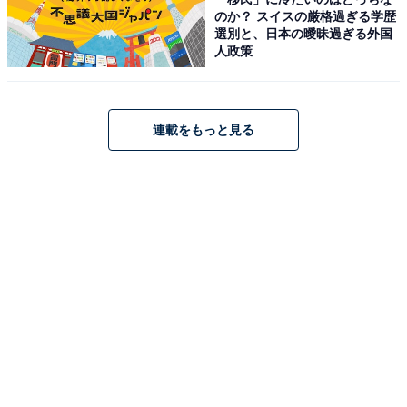
のか？ スイスの厳格過ぎる学歴
選別と、日本の曖昧過ぎる外国
人政策
連載をもっと見る