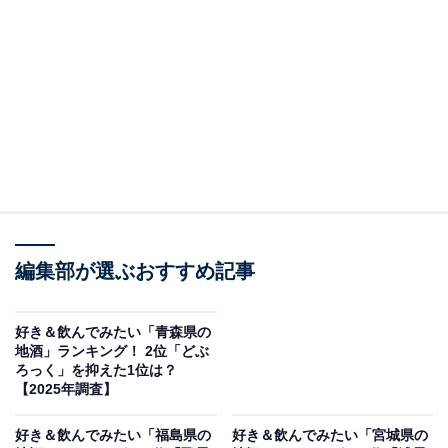
＞10位までの全ランキング結果を見る
この記事の執筆者：
坂上 恵
All About ニュースの編集者。オールアバウトに入社後、SNSトレン
ドにフォーカスした記事執筆やSEOライティングの経験を経て、の
ちにAll About ニュースチームのメンバーに加入。現在は旅行・カル
...続きを読む
チャー・エンタメなどを中心に企画編集を担当。東京都出身。居酒
屋巡りとスポーツ観戦が生きがい。
編集部が選ぶおすすめ記事
調査概要
調査期間：2025年11月27〜28日
好き＆飲んでみたい「青森県の
地酒」ランキング！ 2位「どぶ
調査方法：インターネット調査
ろっく」を抑えた1位は？
調査対象：全国20〜70代の男女250人
【2025年調査】
好き＆飲んでみたい「福島県の
好き＆飲んでみたい「宮城県の
※本調査は全国250人を対象に実施したもので、結