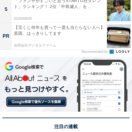
1位：No.6（ナンバーシックス）／71票
「ファンサがすごいと思うSTARTO社タレン
ト」ランキング！ 2位「中島健人」を...
5
秋田県の酒蔵が手掛ける銘柄で、そのスタイリッシュな
2026/08/05
ネーミングと、フルーティで個性的な味わいが、圧倒的
【宝くじ何年も買って一度も当たらない人へ】
な支持を集め1位となりました。従来の日本酒のイメー
原因、はっきりしてます
PR
ジを覆すモダンな酒造りが、特に若い世代や日本酒初心
合同会社デジタルファーム
者にも広くアピールし、「飲んでみたい」という強い関
Recommended by
心を集めました。
回答者からは「後味がしっかりしていて美味しいから」
（20代女性／栃木県 ）、「見た目も含め日本酒の概念を
壊してくれたお酒。他の同じく飲みやすい日本酒のた
め」（30代女性／東京都）、「洋酒のような名前が独特
でどんなお酒か気になるから」（50代女性／京都府）と
いった声が集まりました。
注目の連載