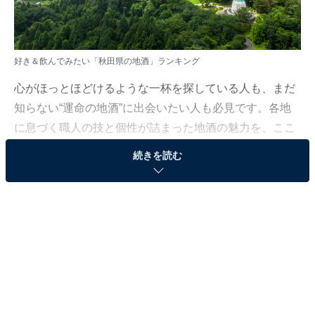
好き＆飲んでみたい「秋田県の地酒」ランキング
心がほっとほどけるような一杯を探している人も、まだ
知らない“運命の地酒”に出会いたい人も必見です。各地
に息づく職人の技と個性が詰まった地酒の魅力を、ここ
から一緒にたどってみましょう。
続きを読む
All About ニュース編集部では、2025年11月27〜28日の
期間、全国20〜70代の男女250人を対象に、好き＆飲ん
でみたい地酒に関するアンケートを実施しました。その
中から、好き＆飲んでみたい「秋田県の地酒」ランキン
グの結果をご紹介します。
※20歳未満の飲酒は法律で禁止されています