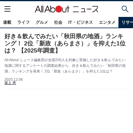
連載
ライフ
グルメ
社会
IT・ビジネス
エンタメ
リサ
好き＆飲んでみたい「秋田県の地酒」ランキ
ング！ 2位「新政（あらまさ）」を抑えた1位
は？ 【2025年調査】
All About ニュース編集部が全国250人を対象に実施した好き＆飲んでみたい
地酒に関するアンケートの調査結果から、好き＆飲んでみたい「秋田県の地
酒」ランキングを発表！ 2位「新政（あらまさ）」を抑えた1位は？
2025.12.06
坂上 恵