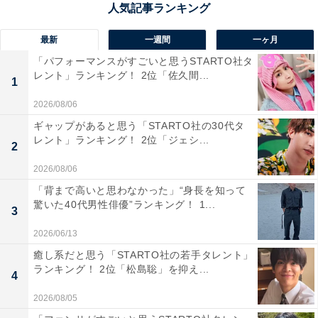
技法を採用しながらも、モダンで洗礼された味わいを実
現しているから」（20代女性／大阪府）といった声が集
最新
一週間
一ヶ月
まりました。
「パフォーマンスがすごいと思うSTARTO社タ
レント」ランキング！ 2位「佐久間...
1
2026/08/06
ギャップがあると思う「STARTO社の30代タ
レント」ランキング！ 2位「ジェシ...
2
2026/08/06
「背まで高いと思わなかった」“身長を知って
驚いた40代男性俳優”ランキング！ 1...
3
2026/06/13
癒し系だと思う「STARTO社の若手タレント」
ランキング！ 2位「松島聡」を抑え...
4
2026/08/05