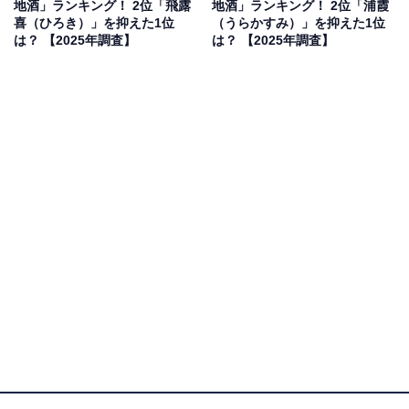
地酒」ランキング！ 2位「飛露
地酒」ランキング！ 2位「浦霞
果は回答者の意見を集計したものであり、全体の意
喜（ひろき）」を抑えた1位
（うらかすみ）」を抑えた1位
は？ 【2025年調査】
は？ 【2025年調査】
見を断定的に示すものではありません
2位：新政（あらまさ）／45票
秋田県秋田市の酒蔵の銘柄で、伝統的な酒造りの技術を
革新的な手法で取り入れた、現代日本酒界のけん引役の
1つです。独自の製法にこだわった酒造りが、日本酒愛
好家からの高い支持と「飲んでみたい」という期待を集
めました。
回答者からは「達からもらって飲んだことがあります
が、フルーティーで美味しかったです」（20代女性／東
京都）、「果実のような香りとワインのような味わいが
クセになるから」（50代男性／大阪府）、「昔ながらの