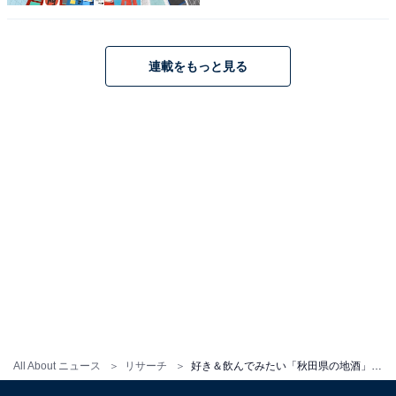
こちらもおすすめ
好き＆飲んでみたい「北海道の地酒」ランキン
連載をもっと見る
グ！ 2位「十勝（とかち）」を抑えた1位は？
【2025年調査】
1
2
All About ニュース
リサーチ
好き＆飲んでみたい「秋田県の地酒」ランキング！ 2位「新政（あらまさ）」を抑えた1位は？ 【2025年調査】