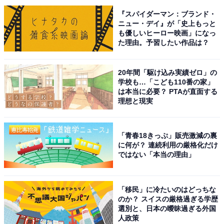
※回答者からのコメントは原文ママです
『スパイダーマン：ブランド・
ニュー・デイ』が「史上もっと
も優しいヒーロー映画」になっ
た理由。予習したい作品は？
次ページ
10位までのランキング結果を見る
20年間「駆け込み実績ゼロ」の
学校も…「こども110番の家」
は本当に必要？ PTAが直面する
理想と現実
「青春18きっぷ」販売激減の裏
に何が？ 連続利用の厳格化だけ
ではない「本当の理由」
「移民」に冷たいのはどっちな
のか？ スイスの厳格過ぎる学歴
選別と、日本の曖昧過ぎる外国
人政策