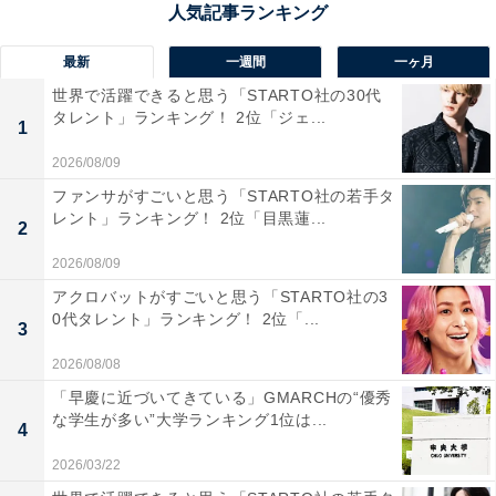
岡県）といった声が集まりました。
最新
一週間
一ヶ月
世界で活躍できると思う「STARTO社の30代
タレント」ランキング！ 2位「ジェ...
1
2026/08/09
ファンサがすごいと思う「STARTO社の若手タ
レント」ランキング！ 2位「目黒蓮...
2
2026/08/09
アクロバットがすごいと思う「STARTO社の3
0代タレント」ランキング！ 2位「...
3
2026/08/08
「早慶に近づいてきている」GMARCHの“優秀
な学生が多い”大学ランキング1位は...
4
1位：上川大雪（かみかわたいせつ）／60票
2026/03/22