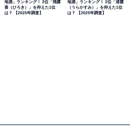
地酒」ランキング！ 2位「飛露
地酒」ランキング！ 2位「浦霞
果は回答者の意見を集計したものであり、全体の意
喜（ひろき）」を抑えた1位
（うらかすみ）」を抑えた1位
は？ 【2025年調査】
は？ 【2025年調査】
見を断定的に示すものではありません
2位：十勝（とかち）／46票
北海道の広大な十勝平野を冠した銘柄で、地元の米や水
を使って造られます。北海道らしい雄大さと、地元の食
材へのこだわりが感じられる点が評価されました。地名
としての高い知名度も人気の要因です。
回答者からは「美味しい水でできているお酒はおいしい
ので飲んでみたいです」（20代女性／大阪府）、「きめ
細やかでバランスの取れた味わいと甘さがある地酒を飲
んでみたいです」（30代女性／愛知県）、「十勝を代表
する地酒のような名称が気になるから」（50代男性／静