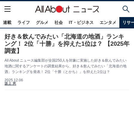
連載
ライフ
グルメ
社会
IT・ビジネス
エンタメ
リサ
好き＆飲んでみたい「北海道の地酒」ランキ
ング！ 2位「十勝」を抑えた1位は？ 【2025年
調査】
All About ニュース編集部が全国250人を対象に実施した好き＆飲んでみたい
地酒に関するアンケートの調査結果から、好き＆飲んでみたい「北海道の地
酒」ランキングを発表！ 2位「十勝（とかち）」を抑えた1位は？
2025.12.06
坂上 恵