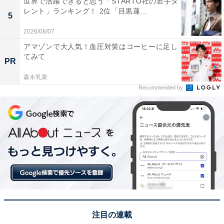
北海道上川町にある酒蔵の銘柄で、比較的新しい酒蔵な
世界で活躍できると思う「STARTO社の若手タ
レント」ランキング！ 2位「目黒蓮...
がら、北海道の最高峰である大雪山の麓という最高のロ
5
ケーションと水質で造られています。その清らかで高品
2026/08/07
質な味わいと、雪国ならではの酒造りへのこだわりが、
アマゾンで大人気！血圧対策はコーヒーに足し
「飲んでみたい」という好奇心と期待感を高め、1位と
てみて
PR
なりました。
森永乳業
Recommended by
回答者からは「フルーティーでスッキリとした飲み口と
聞いたから」（40代男性／大阪府）、「ぐいぐい飲めて
しまうと噂を聞いています。食事にも合うと評判場ので
飲んでみたいです」（50代女性／栃木県 ）、「米の旨味
を感じさせる味わいに興味があるから」（40代女性／滋
賀県）といった声が集まりました。
※回答者からのコメントは原文ママです
注目の連載