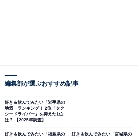
＞10位までの全ランキング結果を見る
この記事の執筆者：
坂上 恵
All About ニュースの編集者。オールアバウトに入社後、SNSトレン
ドにフォーカスした記事執筆やSEOライティングの経験を経て、の
ちにAll About ニュースチームのメンバーに加入。現在は旅行・カル
...続きを読む
チャー・エンタメなどを中心に企画編集を担当。東京都出身。居酒
屋巡りとスポーツ観戦が生きがい。
編集部が選ぶおすすめ記事
調査概要
調査期間：2025年11月27〜28日
好き＆飲んでみたい「岩手県の
地酒」ランキング！ 2位「タク
調査方法：インターネット調査
シードライバー」を抑えた1位
調査対象：全国20〜70代の男女250人
は？ 【2025年調査】
好き＆飲んでみたい「福島県の
好き＆飲んでみたい「宮城県の
※本調査は全国250人を対象に実施したもので、結