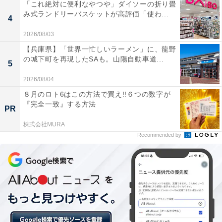
「これ絶対に便利なやつや」ダイソーの折り畳
み式ランドリーバスケットが高評価「使わ...
4
2026/08/03
【兵庫県】「世界一忙しいラーメン」に、龍野
の城下町を再現したSAも。山陽自動車道...
5
2026/08/04
８月のロト6はこの方法で買え!!６つの数字が
『完全一致』する方法
PR
株式会社MURA
Recommended by