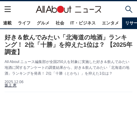
連載
ライフ
グルメ
社会
IT・ビジネス
エンタメ
リサ
好き＆飲んでみたい「北海道の地酒」ランキ
ング！ 2位「十勝」を抑えた1位は？ 【2025年
調査】
All About ニュース編集部が全国250人を対象に実施した好き＆飲んでみたい
地酒に関するアンケートの調査結果から、好き＆飲んでみたい「北海道の地
酒」ランキングを発表！ 2位「十勝（とかち）」を抑えた1位は？
2025.12.06
坂上 恵