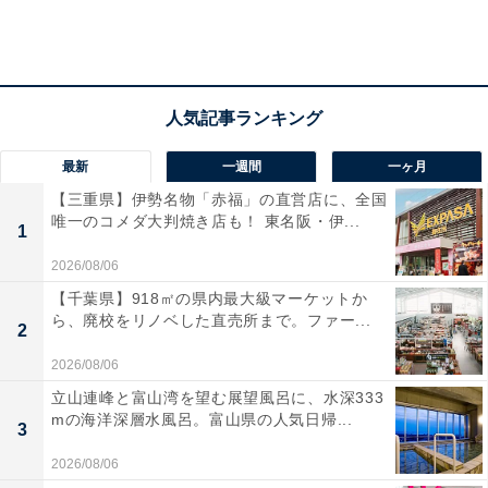
最新
一週間
一ヶ月
【三重県】伊勢名物「赤福」の直営店に、全国
唯一のコメダ大判焼き店も！ 東名阪・伊...
1
2026/08/06
【千葉県】918㎡の県内最大級マーケットか
ら、廃校をリノベした直売所まで。ファー...
2
2026/08/06
立山連峰と富山湾を望む展望風呂に、水深333
mの海洋深層水風呂。富山県の人気日帰...
3
2026/08/06