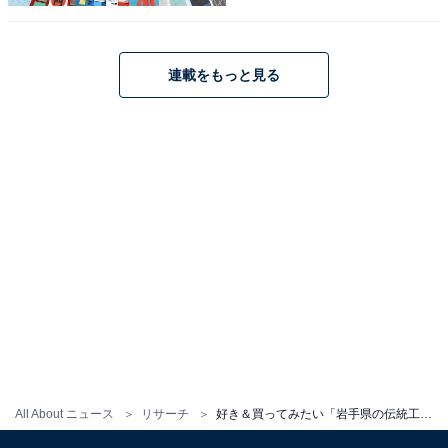
こちらもおすすめ
好き＆買ってみたい「山形県の伝統工芸品」ラ
ンキング！ 2位「羽越しな布（山形県、新潟
連載をもっと見る
県）」を抑えた1位は？ 【2025年調査】
1
2
All About ニュース
リサーチ
好き＆買ってみたい「岩手県の伝統工芸品」ランキング！ 2位「秀衡塗」を抑えた1位は？ 【2025年調査】