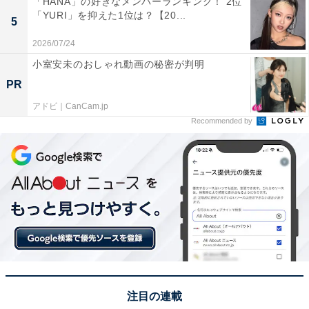
器が、他の工芸品を圧倒的な票差で抑えて1位となりま
「HANA」の好きなメンバーランキング！ 2位
「YURI」を抑えた1位は？【20...
した。鉄瓶や急須は耐久性や保温性に優れ、現代の生活
5
でも実用性の高い工芸品として人気です。国内外での知
2026/07/24
名度も非常に高く、日本の伝統と実用性を兼ね備えた工
小室安未のおしゃれ動画の秘密が判明
芸品として、圧倒的な支持を集めました。
PR
アドビ｜CanCam.jp
回答者からは「鉄瓶で沸かしたお湯は口当たりがまろや
Recommended by
かになると言われており、実用性が高い上に、使い込む
ほどに風合いが増すため、一生ものとして愛用できるか
ら」（40代女性／福井県）、「社会の教科書に出てきた
ことがあって実物を見てみたいから」（20代女性／北海
道）、「いろいろな風鈴を持っているが南部鉄器の風鈴
の音が一番良い」（40代男性／千葉県）といった声が集
まりました。
注目の連載
※回答者からのコメントは原文ママです