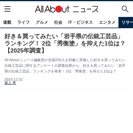
連載
ライフ
グルメ
社会
IT・ビジネス
エンタメ
リサ
好き＆買ってみたい「岩手県の伝統工芸品」
ランキング！ 2位「秀衡塗」を抑えた1位は？
【2025年調査】
All About ニュース編集部が全国250人を対象に実施した好き＆買ってみたい
伝統工芸品に関するアンケートの調査結果から、好き＆買ってみたい「岩手
県の伝統工芸品」ランキングを発表！ 2位「秀衡塗」を抑えた1位は？
2025.12.02
坂上 恵