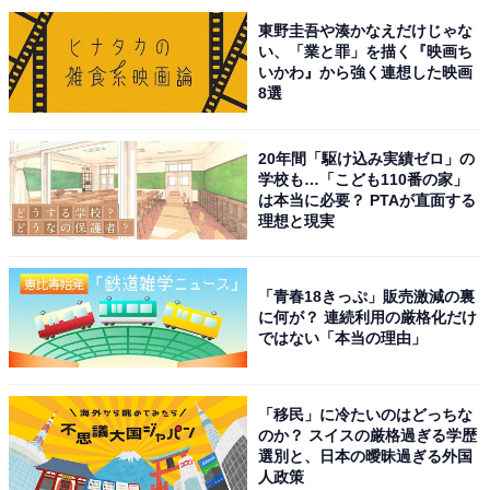
東野圭吾や湊かなえだけじゃな
い、「業と罪」を描く『映画ち
次ページ
4位までのランキング結果を見る
いかわ』から強く連想した映画
8選
20年間「駆け込み実績ゼロ」の
学校も…「こども110番の家」
は本当に必要？ PTAが直面する
理想と現実
「青春18きっぷ」販売激減の裏
に何が？ 連続利用の厳格化だけ
ではない「本当の理由」
「移民」に冷たいのはどっちな
のか？ スイスの厳格過ぎる学歴
選別と、日本の曖昧過ぎる外国
人政策