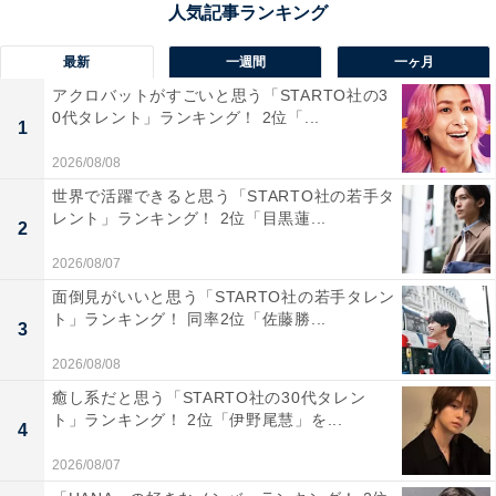
最新
一週間
一ヶ月
アクロバットがすごいと思う「STARTO社の3
0代タレント」ランキング！ 2位「...
1
2026/08/08
世界で活躍できると思う「STARTO社の若手タ
レント」ランキング！ 2位「目黒蓮...
2
2026/08/07
面倒見がいいと思う「STARTO社の若手タレン
ト」ランキング！ 同率2位「佐藤勝...
3
2026/08/08
癒し系だと思う「STARTO社の30代タレン
1位：南部鉄器／194票
ト」ランキング！ 2位「伊野尾慧」を...
4
岩手県南部地方、特に盛岡市や奥州市で作られる南部鉄
2026/08/07