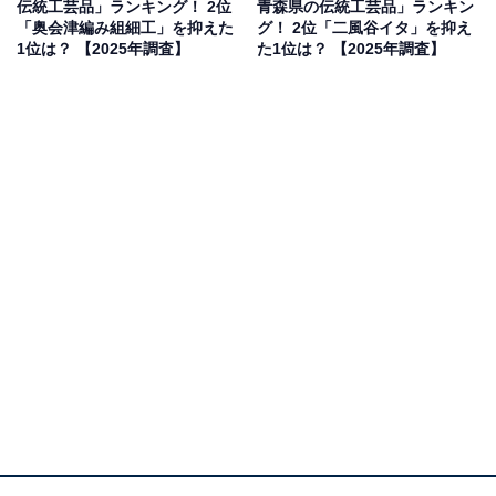
伝統工芸品」ランキング！ 2位
青森県の伝統工芸品」ランキン
「奥会津編み組細工」を抑えた
グ！ 2位「二風谷イタ」を抑え
1位は？ 【2025年調査】
た1位は？ 【2025年調査】
2位：秀衡塗／32票
岩手県を代表する漆器の1つである秀衡塗（ひでひらぬ
り）は、平安時代末期に平泉で栄えた奥州藤原氏の時代
に由来を持つとされる、歴史ある工芸品です。華やかで
雅な文様と堅牢（けんろう）な作りが特徴で、その美術
的価値と歴史的な背景が「好き・買ってみたい」という
支持を集めました。
回答者からは「日常使いをするものではないが、特別な
時に使用すると楽しい気持ちになれそうだから」（30代
女性／奈良県）、「金や銀を使った豪華で繊細な蒔絵が
美しいから」（40代男性／静岡県）、「漆器の中でも非
常に華やかな図案で見ていて嬉しくなるから」（40代女
性／神奈川県）といった声が集まりました。