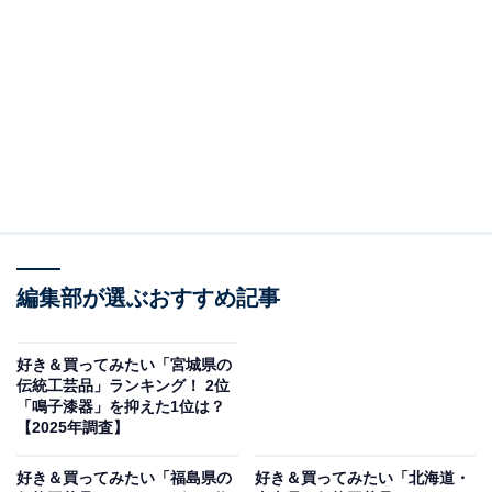
この記事の執筆者：
坂上 恵
All About ニュースの編集者。オールアバウトに入社後、SNSトレン
ドにフォーカスした記事執筆やSEOライティングの経験を経て、の
ちにAll About ニュースチームのメンバーに加入。現在は旅行・カル
...続きを読む
チャー・エンタメなどを中心に企画編集を担当。東京都出身。居酒
屋巡りとスポーツ観戦が生きがい。
調査概要
調査期間：2025年11月26日
編集部が選ぶおすすめ記事
調査方法：インターネット調査
調査対象：全国20〜60代の男女250人
好き＆買ってみたい「宮城県の
伝統工芸品」ランキング！ 2位
※本調査は全国250人を対象に実施したもので、結
「鳴子漆器」を抑えた1位は？
果は回答者の意見を集計したものであり、全体の意
【2025年調査】
見を断定的に示すものではありません
好き＆買ってみたい「福島県の
好き＆買ってみたい「北海道・