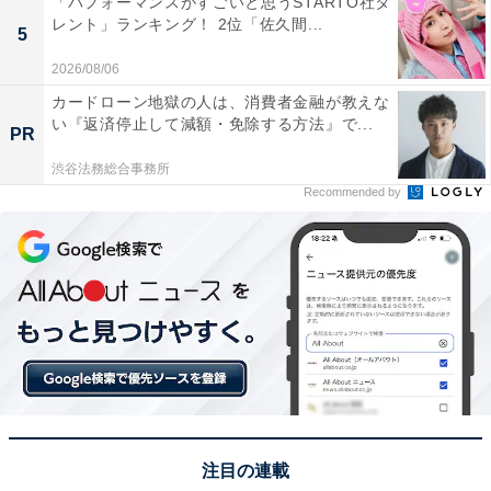
「パフォーマンスがすごいと思うSTARTO社タ
る漆器です。特徴的な独特の模様と堅牢（けんろう）な
レント」ランキング！ 2位「佐久間...
5
作りが魅力で、「馬鹿塗り」とも呼ばれるほど手間暇が
2026/08/06
かかっています。その独特の美しさと東北地方を代表す
カードローン地獄の人は、消費者金融が教えな
る漆器としての知名度が、圧倒的な支持を集めました。
い『返済停止して減額・免除する方法』で...
PR
渋谷法務総合事務所
回答者からは「同じ色や柄がないというのが魅力的でオ
Recommended by
リジナルな一品に出会えそうだから」（40代女性／大阪
府）、「漆器の渋い光沢と、独特の複雑な模様が現代の
和風インテリアにも合いそうで、実用的な器として使っ
てみたいと感じたため」（30代男性／東京都）、「きれ
いな漆塗りで重厚感があり、使いたいと思った」（30代
女性／新潟県）といった声が集まりました。
※回答者からのコメントは原文ママです
注目の連載