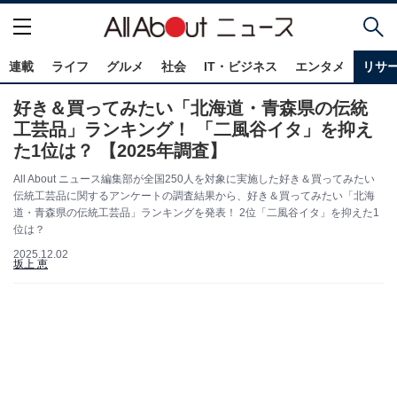
連載
ライフ
グルメ
社会
IT・ビジネス
エンタメ
リサ
好き＆買ってみたい「北海道・青森県の伝統
工芸品」ランキング！ 「二風谷イタ」を抑え
た1位は？ 【2025年調査】
All About ニュース編集部が全国250人を対象に実施した好き＆買ってみたい
伝統工芸品に関するアンケートの調査結果から、好き＆買ってみたい「北海
道・青森県の伝統工芸品」ランキングを発表！ 2位「二風谷イタ」を抑えた1
位は？
2025.12.02
坂上 恵