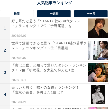
最新
一週間
一ヶ月
癒し系だと思う「STARTO社の30代タレン
ト」ランキング！ 2位「伊野尾慧」を...
1
2026/08/07
世界で活躍できると思う「STARTO社の若手タ
レント」ランキング！ 2位「目黒蓮...
2
2026/08/07
「実は二世」と知って驚いたタレントランキン
グ！ 2位「杉咲花」を大差で抑えた1位...
3
2025/11/07
1位：津軽塗／180票
美しいと思う「昭和の女優」ランキング！
「吉永小百合」を抑えた1位は？
4
青森県津軽地方で作られる津軽塗（つがるぬり）は、
2025/04/21
「研ぎ出し変わり塗り」という複雑な工程を経て作られ