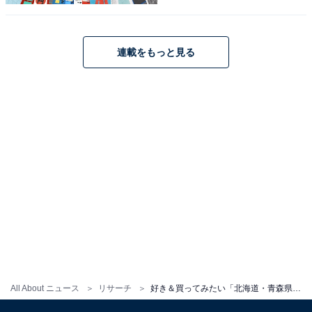
好き＆買ってみたい「秋田県の伝統工芸品」ラ
ンキング！ 2位「樺細工」を抑えた1位は？
【2025年調査】
連載をもっと見る
1
2
All About ニュース
リサーチ
好き＆買ってみたい「北海道・青森県の伝統工芸品」ランキング！ 「二風谷イタ」を抑えた1位は？ 【2025年調査】