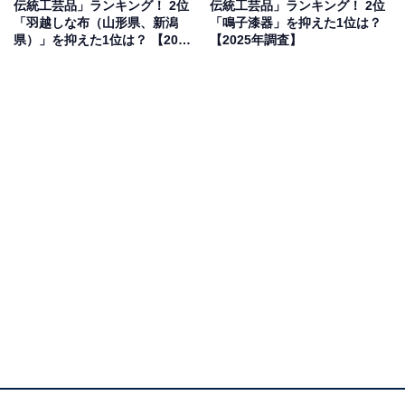
伝統工芸品」ランキング！ 2位
伝統工芸品」ランキング！ 2位
「羽越しな布（山形県、新潟
「鳴子漆器」を抑えた1位は？
県）」を抑えた1位は？ 【2025
【2025年調査】
年調査】
2位：二風谷イタ／43票
北海道の平取町二風谷（にぶたに）地域に伝わるアイヌ
の伝統工芸品「二風谷イタ」は、アイヌ文様が彫られた
木製の盆や器です。アイヌ文化の芸術性の高さとその歴
史的な背景が評価され、北海道の独自の工芸品として支
持を集めました。生活に根差した美しさが魅力です。
回答者からは「アイヌの歴史を感じられるから」（30代
女性／北海道）、「アイヌの伝統工芸品を日曜でも軽易
に使用できる味のあるものなので」（50代男性／沖縄
県）、「値は高いが一つあると何にでも使用でき、高級
感もあるお盆だと思います」（30代女性／愛知県）とい
った声が集まりました。