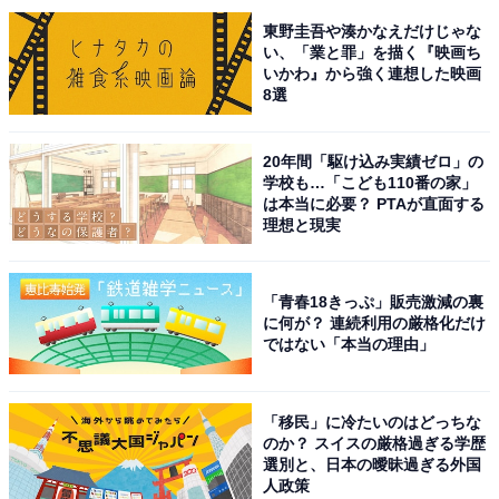
次ページ
3位までのランキング結果を見る
東野圭吾や湊かなえだけじゃな
い、「業と罪」を描く『映画ち
いかわ』から強く連想した映画
8選
20年間「駆け込み実績ゼロ」の
学校も…「こども110番の家」
は本当に必要？ PTAが直面する
理想と現実
「青春18きっぷ」販売激減の裏
に何が？ 連続利用の厳格化だけ
ではない「本当の理由」
「移民」に冷たいのはどっちな
のか？ スイスの厳格過ぎる学歴
選別と、日本の曖昧過ぎる外国
こちらもおすすめ
人政策