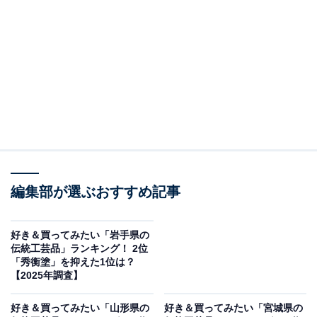
この記事の執筆者：
坂上 恵
All About ニュースの編集者。オールアバウトに入社後、SNSトレン
ドにフォーカスした記事執筆やSEOライティングの経験を経て、の
ちにAll About ニュースチームのメンバーに加入。現在は旅行・カル
...続きを読む
チャー・エンタメなどを中心に企画編集を担当。東京都出身。居酒
屋巡りとスポーツ観戦が生きがい。
調査概要
調査期間：2025年11月26日
編集部が選ぶおすすめ記事
調査方法：インターネット調査
調査対象：全国20〜60代の男女250人
好き＆買ってみたい「岩手県の
伝統工芸品」ランキング！ 2位
「秀衡塗」を抑えた1位は？
※本調査は全国250人を対象に実施したもので、結
【2025年調査】
果は回答者の意見を集計したものであり、全体の意
見を断定的に示すものではありません
好き＆買ってみたい「山形県の
好き＆買ってみたい「宮城県の