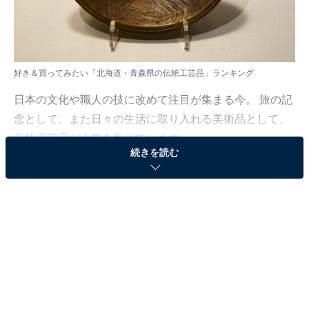
好き＆買ってみたい「北海道・青森県の伝統工芸品」ランキング
日本の文化や職人の技に改めて注目が集まる今。 旅の記
念として、また日々の生活に取り入れる美術品として、
伝統工芸品が人気を集めています。
続きを読む
All About ニュース編集部では、2025年11月26日、全国
20〜60代の男女250人を対象に、好き＆買ってみたい伝
統工芸品に関するアンケートを実施しました。その中か
ら、好き＆買ってみたい「北海道・青森県の伝統工芸
品」ランキングの結果をご紹介します。
＞3位までの全ランキング結果を見る