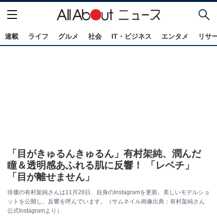
連載
ライフ
グルメ
社会
IT・ビジネス
エンタメ
リサ
「目がきゅるんきゅるん」有村架純、潤んだ
瞳＆透明感あふれる肌に反響！ 「レベチ」
「目が離せません」
俳優の有村架純さんは11月28日、自身のInstagramを更新。美しいモデルショ
ットを公開し、反響を呼んでいます。（サムネイル画像出典：有村架純さん
公式Instagramより）