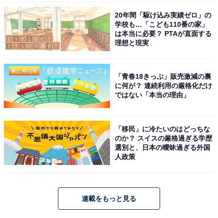
20年間「駆け込み実績ゼロ」の
学校も…「こども110番の家」
は本当に必要？ PTAが直面する
理想と現実
「青春18きっぷ」販売激減の裏
に何が？ 連続利用の厳格化だけ
ではない「本当の理由」
「移民」に冷たいのはどっちな
のか？ スイスの厳格過ぎる学歴
選別と、日本の曖昧過ぎる外国
人政策
連載をもっと見る