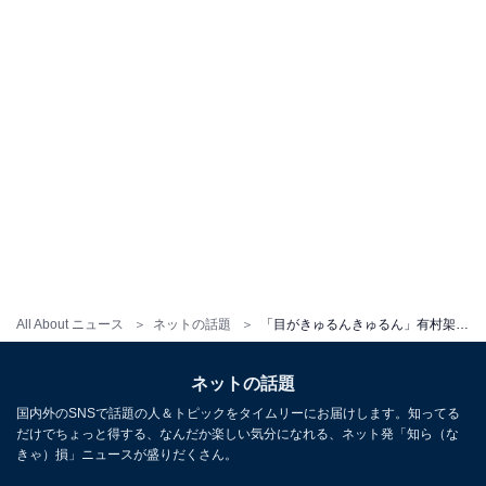
All About ニュース
ネットの話題
「目がきゅるんきゅるん」有村架純、潤んだ瞳＆透明感あふれる肌に反響！ 「レベチ」「目が離せません」
ネットの話題
国内外のSNSで話題の人＆トピックをタイムリーにお届けします。知ってる
だけでちょっと得する、なんだか楽しい気分になれる、ネット発「知ら（な
きゃ）損」ニュースが盛りだくさん。