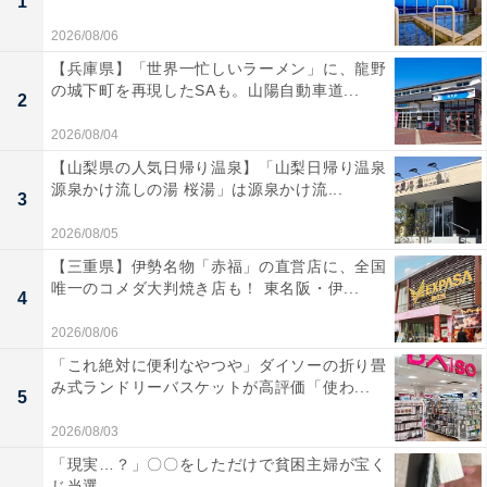
1
2026/08/06
【兵庫県】「世界一忙しいラーメン」に、龍野
の城下町を再現したSAも。山陽自動車道...
2
2026/08/04
【山梨県の人気日帰り温泉】「山梨日帰り温泉
源泉かけ流しの湯 桜湯」は源泉かけ流...
3
2026/08/05
【三重県】伊勢名物「赤福」の直営店に、全国
唯一のコメダ大判焼き店も！ 東名阪・伊...
4
2026/08/06
「これ絶対に便利なやつや」ダイソーの折り畳
み式ランドリーバスケットが高評価「使わ...
5
2026/08/03
「現実…？」〇〇をしただけで貧困主婦が宝く
じ当選