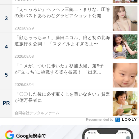
2026/01/29
「えっっろい」ヘラヘラ三銃士・まりな、圧巻
の美バストあらわなグラビアショット公開...
3
2023/09/29
「顔ちっっちゃ！」藤田ニコル、娘と初の北海
道旅行を公開！ 「スタイルよすぎるよ〜...
4
2026/08/08
「ユメが、ついに歩いた」杉浦太陽、第5子
が“立っち”に挑戦する姿を披露！ 「出来...
5
2026/08/04
「〇〇した後に必ず宝くじを買いなさい」貧乏
が億万長者に
PR
合同会社デジタルファーム
Recommended by