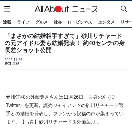
連載
ライフ
グルメ
社会
IT・ビジネス
エンタメ
リサ
「まさかの結婚相手すぎて」砂川リチャード
の元アイドル妻も結婚発表！ 約40センチの身
長差ショット公開
2025.11.26
勝野 里砂
元HKT48の外薗葉月さんは11月26日、自身のX（旧
Twitter）を更新。読売ジャイアンツの砂川リチャード選
手との結婚を発表し、ファンから祝福の声が集まってい
ます。【写真】砂川リチャード＆外薗葉月...