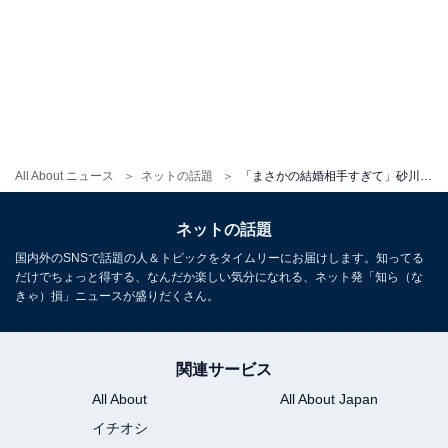
All About ニュース
ネットの話題
「まさかの結婚相手すぎて」砂川リチャードの元アイドル妻も結婚発表！ 約40センチの身長差ショット公開
ネットの話題
国内外のSNSで話題の人＆トピックをタイムリーにお届けします。知ってる
だけでちょっと得する、なんだか楽しい気分になれる、ネット発「知ら（な
きゃ）損」ニュースが盛りだくさん。
関連サービス
All About
All About Japan
イチオシ