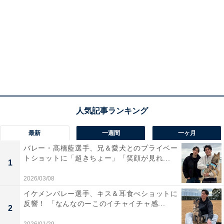
最新
一週間
一ヶ月
バレー・髙橋藍選手、兄＆愛犬とのプライベー
トショットに「超きちょー」「笑顔が見れ...
1
2026/03/08
イケメンバレー選手、キス＆耳食べショットに
反響！ 「なんなのーこのイチャイチャ感...
2