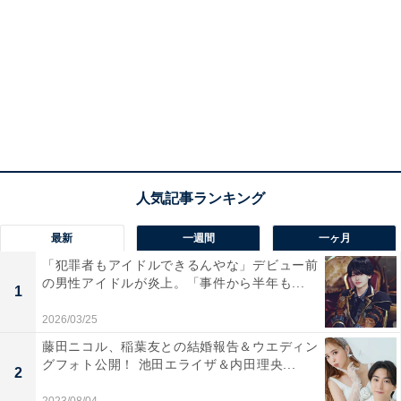
最新
一週間
一ヶ月
「犯罪者もアイドルできるんやな」デビュー前
の男性アイドルが炎上。「事件から半年も...
1
2026/03/25
藤田ニコル、稲葉友との結婚報告＆ウエディン
グフォト公開！ 池田エライザ＆内田理央...
2