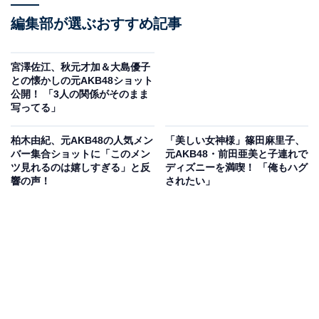
編集部が選ぶおすすめ記事
宮澤佐江、秋元才加＆大島優子
との懐かしの元AKB48ショット
公開！ 「3人の関係がそのまま
写ってる」
柏木由紀、元AKB48の人気メン
「美しい女神様」篠田麻里子、
バー集合ショットに「このメン
元AKB48・前田亜美と子連れで
ツ見れるのは嬉しすぎる」と反
ディズニーを満喫！ 「俺もハグ
響の声！
されたい」