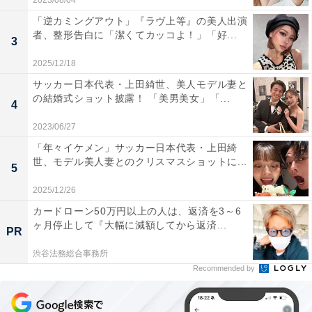
2023/08/04
「逆カミングアウト」『ラヴ上等』の美人出演
者、整形告白に「潔くてカッコよ！」「好...
3
2025/12/18
サッカー日本代表・上田綺世、美人モデル妻と
の結婚式ショット披露！ 「美男美女」「...
4
2023/06/27
「年々イケメン」サッカー日本代表・上田綺
世、モデル美人妻とのクリスマスショットに...
5
2025/12/26
カードローン50万円以上の人は、返済を3～6
ヶ月停止して『大幅に減額してから返済...
PR
渋谷法務総合事務所
Recommended by