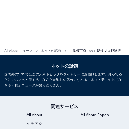
All About ニュース
ネットの話題
「奥様可愛いね」現役プロ野球選手、元アイドルの妻とのラブラブショットに反響！「ホントにお似合い」
ネットの話題
国内外のSNSで話題の人＆トピックをタイムリーにお届けします。知ってる
だけでちょっと得する、なんだか楽しい気分になれる、ネット発「知ら（な
きゃ）損」ニュースが盛りだくさん。
関連サービス
All About
All About Japan
イチオシ