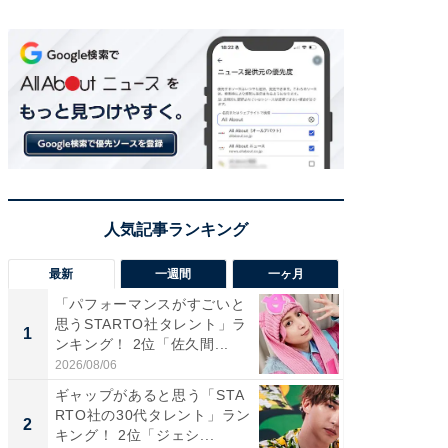
最新
一週間
一ヶ月
「パフォーマンスがすごいと
「癒し系
思うSTARTO社タレント」ラ
タレント
1
1
ンキング！ 2位「佐久間...
「井ノ原
2026/08/06
2026/08/0
ギャップがあると思う「STA
癒し系だ
RTO社の30代タレント」ラン
の若手
2
2
キング！ 2位「ジェシ...
グ！ 2