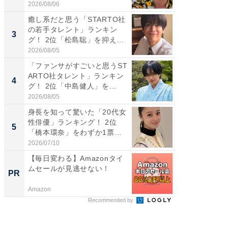
2026/08/06
2026/08/0
癒し系だと思う「STARTO社
ギャップ
の若手タレント」ランキン
RTO社
3
3
グ！ 2位「松島聡」を抑え...
キング！
2026/08/05
2026/08/0
「ファンサがすごいと思うST
「世界で
ARTO社タレント」ランキン
ARTO
4
4
グ！ 2位「中島健人」を...
グ！ 2
2026/08/05
2026/08/0
身長を知って驚いた「20代女
身長を知
性俳優」ランキング！ 2位
性俳優」
5
5
「橋本環奈」をわずか1票
「鈴木
差...
倒...
2026/07/10
2026/08/0
【毎日変わる】Amazonタイ
すべて
ムセールが見逃せない！
るその
PR
PR
Amazon
COCO VIL
Recommended by