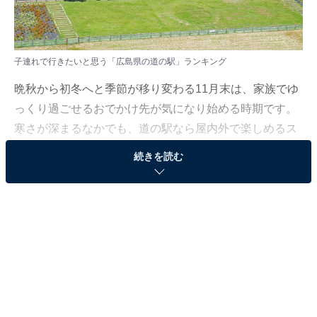
子連れで行きたいと思う「広島県の道の駅」ランキング
晩秋から初冬へと季節が移り変わる11月末は、家族でゆ
っくり過ごせるおでかけ先が気になり始める時期です。
寒さが深まるなかでも、道の駅なら屋内外で楽しめるス
ポットが多く、子ども連れでも安心。旬の味覚や体験イ
続きを読む
ベントも増えるこの時期にぴったりの場所を紹介しま
す。
All About ニュース編集部は11月18～21日、全国10～70
代の男女250人を対象に「道の駅」に関する独自のアン
ケート調査を実施しました。今回はその中から、子連れ
で行きたいと思う「広島県の道の駅」を紹介します！