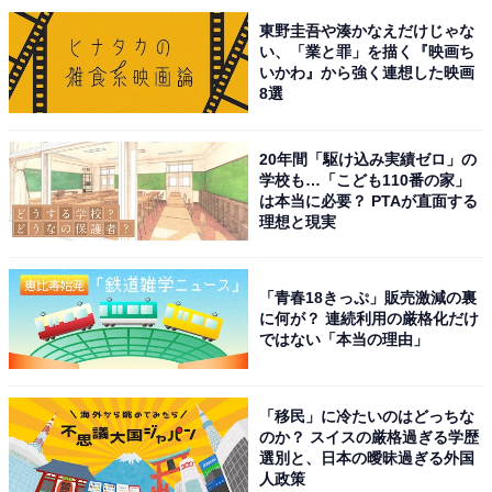
県）といった声がありました。
東野圭吾や湊かなえだけじゃな
い、「業と罪」を描く『映画ち
※回答者のコメントは原文ママです
いかわ』から強く連想した映画
8選
10位までの全ランキング結果を見
次ページ
20年間「駆け込み実績ゼロ」の
る
学校も…「こども110番の家」
は本当に必要？ PTAが直面する
理想と現実
「青春18きっぷ」販売激減の裏
に何が？ 連続利用の厳格化だけ
ではない「本当の理由」
「移民」に冷たいのはどっちな
のか？ スイスの厳格過ぎる学歴
選別と、日本の曖昧過ぎる外国
人政策