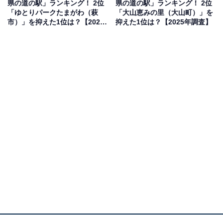
県の道の駅」ランキング！ 2位
県の道の駅」ランキング！ 2位
※本調査は全国250人を対象に実施したもので、結
「ゆとりパークたまがわ（萩
「大山恵みの里（大山町）」を
市）」を抑えた1位は？【2025
抑えた1位は？【2025年調査】
果は回答者の意見を集計したものであり、全体の意
年調査】
見を断定的に示すものではありません
2位：豊平どんぐり村（北広島市）／47票
2位は「豊平どんぐり村（北広島市）」でした。自然豊
かなロケーションに加え、体験型の施設が充実した「豊
平どんぐり村」。そば打ち体験や木工教室など、親子で
楽しめるプログラムが多く揃っています。広い芝生広場
や温泉もあり、一日中ゆったりと過ごせるスポットで
す。
回答者からは「どんぐりが楽しめそう」（40代男性／神
奈川県）、「アスレチックや遊具があり、芝生ではピク