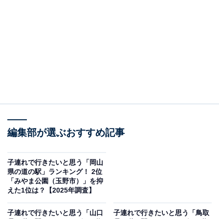
＞10位までの全ランキング結果を見る
この記事の執筆者：
坂上 恵
All About ニュースの編集者。オールアバウトに入社後、SNSトレン
ドにフォーカスした記事執筆やSEOライティングの経験を経て、の
ちにAll About ニュースチームのメンバーに加入。現在は旅行・カル
...続きを読む
チャー・エンタメなどを中心に企画編集を担当。東京都出身。居酒
屋巡りとスポーツ観戦が生きがい。
調査概要
編集部が選ぶおすすめ記事
調査期間：2025年11月18～21日
調査方法：インターネット調査
子連れで行きたいと思う「岡山
県の道の駅」ランキング！ 2位
回答者属性：全国10～70代の男女250人（10代：1
「みやま公園（玉野市）」を抑
人、20代：47人、30代：92人、40代：66人、50
えた1位は？【2025年調査】
代：29人、60代：14人、70代：1人）
子連れで行きたいと思う「山口
子連れで行きたいと思う「鳥取