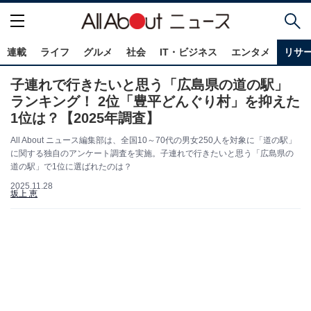
連載
ライフ
グルメ
社会
IT・ビジネス
エンタメ
リサ
子連れで行きたいと思う「広島県の道の駅」
ランキング！ 2位「豊平どんぐり村」を抑えた
1位は？【2025年調査】
All About ニュース編集部は、全国10～70代の男女250人を対象に「道の駅」
に関する独自のアンケート調査を実施。子連れで行きたいと思う「広島県の
道の駅」で1位に選ばれたのは？
2025.11.28
坂上 恵