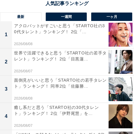
ニックやボール遊びなど楽しめるスポットだと思いま
す」（30代女性／愛知県）、「自然に囲まれているしソ
最新
一週間
一ヶ月
フトテニスが盛んな地域なのでテニスを子供と一緒にや
アクロバットがすごいと思う「STARTO社の3
0代タレント」ランキング！ 2位「...
ってみたい」（30代女性／宮城県）などのコメントがあ
1
りました。
2026/08/08
世界で活躍できると思う「STARTO社の若手タ
レント」ランキング！ 2位「目黒蓮...
2
2026/08/07
面倒見がいいと思う「STARTO社の若手タレン
ト」ランキング！ 同率2位「佐藤勝...
3
2026/08/08
癒し系だと思う「STARTO社の30代タレン
ト」ランキング！ 2位「伊野尾慧」を...
4
2026/08/07