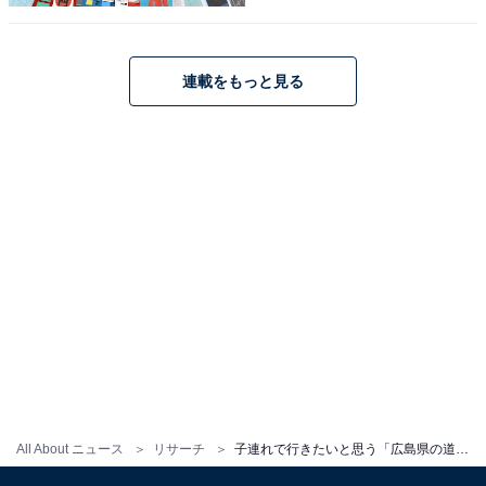
連載をもっと見る
こちらもおすすめ
子連れで行きたいと思う「島根県の道の駅」ラ
ンキング！ 2位「ゆうひパーク浜田（浜田
市）」を抑えた1位は？【2025年調査】
1
2
All About ニュース
リサーチ
子連れで行きたいと思う「広島県の道の駅」ランキング！ 2位「豊平どんぐり村」を抑えた1位は？【2025年調査】