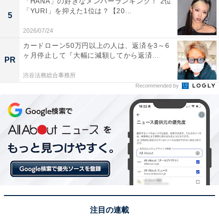
「HANA」の好きなメンバーランキング！ 2位
「YURI」を抑えた1位は？【20...
5
1位：湖畔の里福富（東広島市）／50票
2026/07/24
カードローン50万円以上の人は、返済を3～6
1位は「湖畔の里福富（東広島市）」でした。「湖畔の
ヶ月停止して『大幅に減額してから返済...
PR
里福富」は、福富ダムの湖畔に位置する絶景の道の駅。
渋谷法務総合事務所
広大な芝生広場と大型遊具を備えた公園が併設されてお
Recommended by
り、小さな子ども連れにも人気です。地元の特産品が並
ぶ直売所やカフェもあり、自然と食を一度に楽しめる魅
力的な施設です。
回答者のコメントを見ると「ベビーカーを動かせる広い
スペースがあるから、安心できる」（30代男性／長野
県）、「アスレチックがあるので思いっきり体を動かし
て遊べる」（40代女性／神奈川県）、「週末は子連れの
家族で溢れるほど人気らしいから」（20代女性／山形
注目の連載