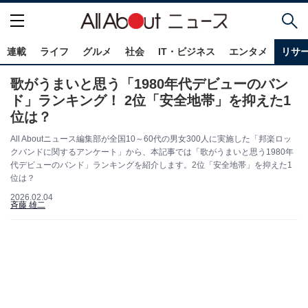
連載
ライフ
グルメ
社会
IT・ビジネス
エンタメ
リサ
歌がうまいと思う「1980年代デビューのバン
ド」ランキング！ 2位「安全地帯」を抑えた1
位は？
All Aboutニュース編集部が全国10～60代の男女300人に実施した「邦楽ロッ
クバンドに関するアンケート」から、本記事では「歌がうまいと思う1980年
代デビューのバンド」ランキングを紹介します。2位「安全地帯」を抑えた1
位は？
2026.02.04
斉藤 雄二