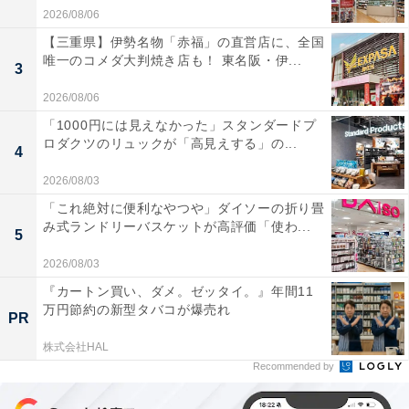
2026/08/06
【三重県】伊勢名物「赤福」の直営店に、全国
唯一のコメダ大判焼き店も！ 東名阪・伊...
3
2026/08/06
「1000円には見えなかった」スタンダードプ
ロダクツのリュックが「高見えする」の...
4
2026/08/03
「これ絶対に便利なやつや」ダイソーの折り畳
み式ランドリーバスケットが高評価「使わ...
5
2026/08/03
『カートン買い、ダメ。ゼッタイ。』年間11
万円節約の新型タバコが爆売れ
PR
株式会社HAL
Recommended by